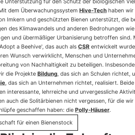
 Unterstützung für den Schutz der biologischen Viel
. Mit dem Überwachungssystem
Hive-Tech
haben wir 
on Imkern und geschützten Bienen unterstützt, die b
gen des Klimawandels und anderen Bedrohungen wie
ngen und übermäßiger Urbanisierung betroffen sind.
'Adopt a Beehive', das auch als
CSR
entwickelt wurde
eren Wunsch verwirklicht, Menschen und Unternehm
reitung von Nachhaltigkeit zu beteiligen. Insbesonde
ir die Projekte
Bildung
, das sich an Schulen richtet, 
ie
, das sich an Unternehmen richtet, realisiert. Beide
n interessante, lehrreiche und unvergessliche Aktivi
n auch die Solitärbienen nicht vergessen, für die wir
hlüpfe geschaffen haben: die
Polly-Häuser
.
schaft für einen Bienenstock