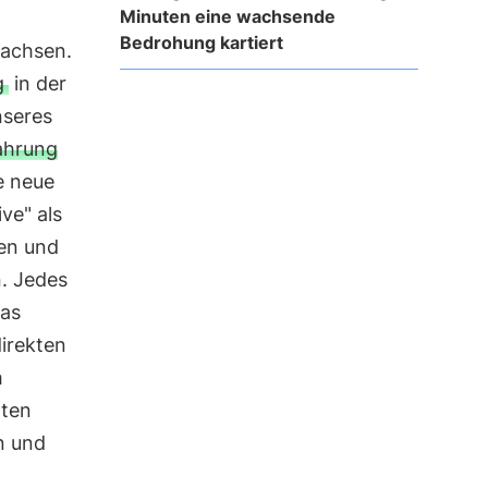
Minuten eine wachsende
Bedrohung kartiert
wachsen.
g
in der
nseres
fahrung
e neue
ve" als
en und
. Jedes
Das
direkten
h
äten
n und