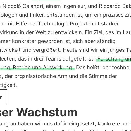
 Niccolò Calandri, einem Ingenieur, und Riccardo Balz
ologen und Imker, entstanden ist, um ein präzises Zie
n: mit Hilfe der Technologie Projekte mit starker
rkung in der Welt zu entwickeln. Ein Ziel, das im La
mmer konkreter geworden ist, sich aber ständig
twickelt und vergrößert. Heute sind wir ein junges 
euten, das in drei Teams aufgeteilt ist:
Forschung u
lung, Betrieb und Auswirkung.
Das heißt: der techno
d, der organisatorische Arm und die Stimme der
igkeit.
r
ser Wachstum
ang an haben wir uns dafür eingesetzt, konkrete und