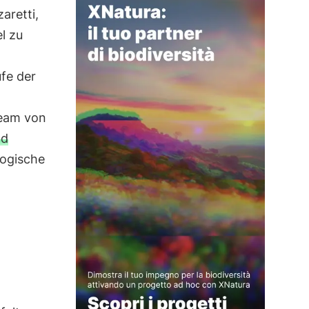
aretti,
l zu
ufe der
Team von
nd
logische