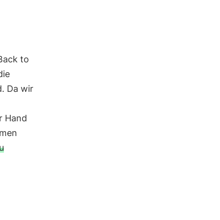
Back to
die
. Da wir
er Hand
hmen
u