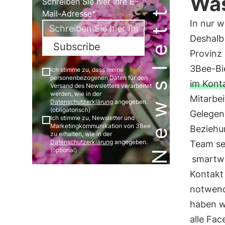
Newsletter
Was
Schreiben Sie hier Ihre E-
Mail-Adresse*
In nur 
Deshalb
Subscribe
Provinz 
3Bee-Bi
Ich stimme zu, dass meine
personenbezogenen Daten für den
im Kont
Versand des Newsletters verarbeitet
werden, wie in der
Mitarbei
Datenschutzerklärung
angegeben.
(obligatorisch)
Gelegen
Ich stimme zu, Newsletter und
Marketingkommunikation von 3Bee
Bezieh
zu erhalten, wie in der
Datenschutzerklärung
angegeben.
Team se
(optional)
smartw
Kontakt
notwend
haben wi
alle Fac