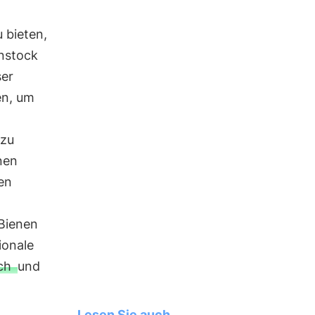
 bieten,
nstock
ser
en, um
 zu
nen
en
 Bienen
ionale
ich
und
Lesen Sie auch