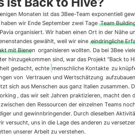
 ist Back to Hive?
wenigen Monaten ist das 3Bee-Team exponentiell ge
 haben wir Ende September zwei Tage
Team Buildin
Pavia organisiert. Wir haben einen Ort in der Nähe u
enenstandes gewählt, weil wir eine
eindringliche Er
akt mit Bienen
organisieren wollten. Da bei 3Bee viel
ter hinzugekommen sind, war das Projekt "Back to Hi
heit gedacht, echte
menschliche Kontakte
zu knüpf
ungen von
Vertrauen und Wertschätzung
aufzubauen
tzt sich aus Menschen aus ganz Italien zusammen. 
orking
, das wir seit Jahren praktizieren, macht den 
 zwischen den Ressourcen der einzelnen Teams noc
iger und gewinnbringender. Durch dieselben Aktivit
r versucht, uns in die Lage des anderen zu versetze
etten unserer Arbeit zu verstehen.