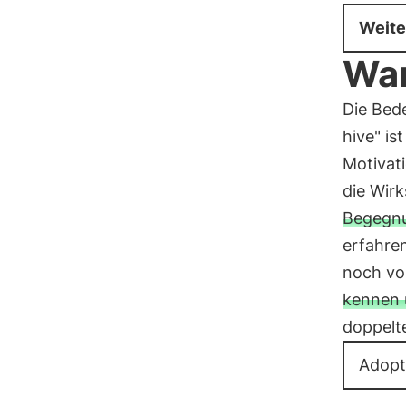
Weite
War
Die Bed
hive" i
Motivati
die Wirk
Begegnu
erfahre
noch vo
kennen 
doppelt
Adopt