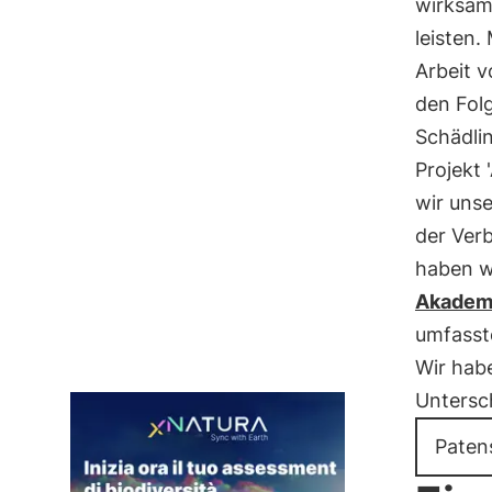
wirksame
leisten
Arbeit v
den Fol
Schädli
Projekt 
wir uns
der Verb
haben w
Akadem
umfasste
Wir habe
Untersc
Paten