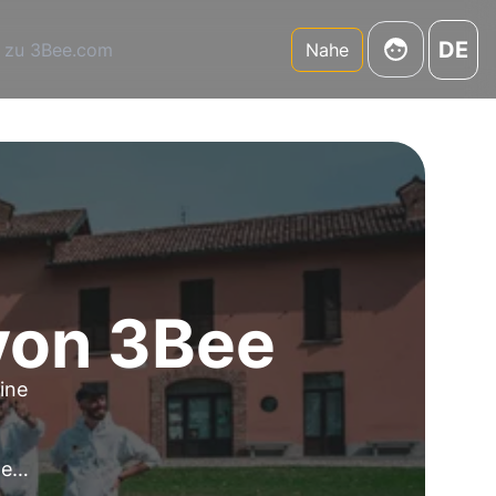
DE
 zu 3Bee.com
Nahe
von 3Bee
ine
hen