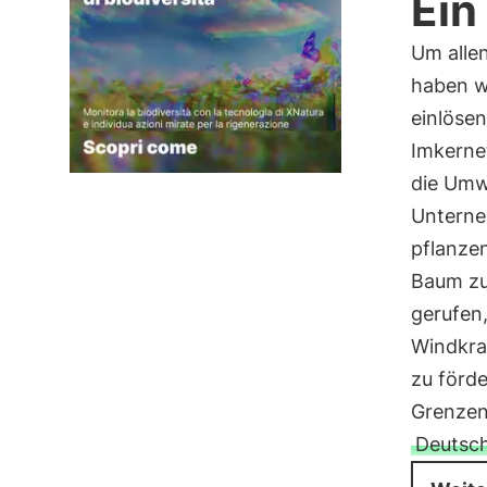
Ein
Um allen
haben w
einlöse
Imkerne
die Umw
Unterne
pflanzen
Baum zu
gerufen,
Windkra
zu förde
Grenzen
Deutsc