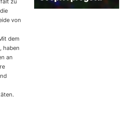
falt zu
die
eide von
 Mit dem
, haben
en an
re
und
täten.