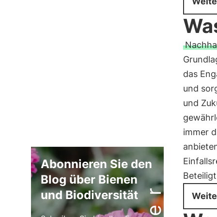
Weite
Was
Nachhal
Grundlag
das Eng
und sorg
und Zuk
gewährle
immer d
anbieten
Einfalls
Abonnieren Sie den
Beteilig
Blog über Bienen
und Biodiversität
Weite