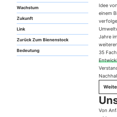
Idee von
Wachstum
einem Bi
Zukunft
verfolge
Umweltwi
Link
Jahre i
Zurück Zum Bienenstock
weiteren
Bedeutung
35 Fachl
Entwick
Verstan
Nachhalt
Weite
Un
Von Anf