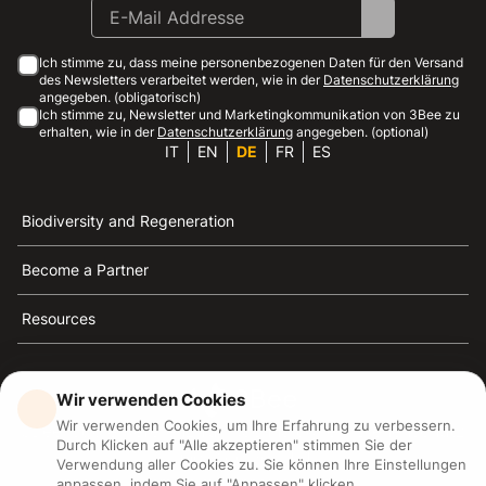
Ich stimme zu, dass meine personenbezogenen Daten für den Versand
des Newsletters verarbeitet werden, wie in der
Datenschutzerklärung
angegeben. (obligatorisch)
Ich stimme zu, Newsletter und Marketingkommunikation von 3Bee zu
erhalten, wie in der
Datenschutzerklärung
angegeben. (optional)
IT
EN
DE
FR
ES
Biodiversity and Regeneration
Become a Partner
Resources
Wir verwenden Cookies
Wir verwenden Cookies, um Ihre Erfahrung zu verbessern.
3Bee ist die Referenz für Nachhaltigkeit, Bienenschutz
Durch Klicken auf "Alle akzeptieren" stimmen Sie der
und Biodiversität
Verwendung aller Cookies zu. Sie können Ihre Einstellungen
anpassen, indem Sie auf "Anpassen" klicken.