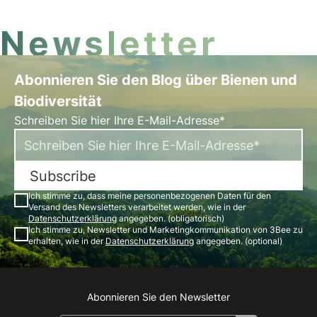
Newsletter
Abonnieren Sie den Blog über Bienen und
Biodiversität
Schreiben Sie hier Ihre E-Mail-Adresse*
Subscribe
Ich stimme zu, dass meine personenbezogenen Daten für den
Versand des Newsletters verarbeitet werden, wie in der
Datenschutzerklärung
angegeben. (obligatorisch)
Ich stimme zu, Newsletter und Marketingkommunikation von 3Bee zu
erhalten, wie in der
Datenschutzerklärung
angegeben. (optional)
Abonnieren Sie den Newsletter
Instagram
Facebook
Linkedin
Youtube