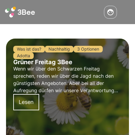
Was ist das?
Nachhaltig
3 Optionen
Adotta
Grüner Freitag 3Bee
Wenn wir über den Schwarzen Freitag
sprechen, reden wir über die Jagd nach den
günstigsten Angeboten. Aber bei all der
Aufregung dürfen wir unsere Verantwortung
gegenüber unserem Planeten nicht vergessen.
Lesen
Deshalb sprechen wir vom Green Friday, einem
nachhaltigeren Konsum, ohne dabei auf
Angebote und Aktionen zu verzichten.