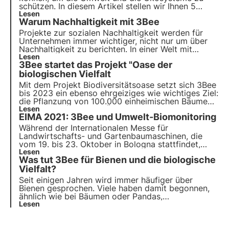
schützen. In diesem Artikel stellen wir Ihnen 5
Maßnahmen zur Erhaltung der Artenvielfalt vor.
Lesen
Warum Nachhaltigkeit mit 3Bee
Finden Sie heraus, wie Sie jeden Tag einen Beitrag
leisten können!
Projekte zur sozialen Nachhaltigkeit werden für
Unternehmen immer wichtiger,
nicht nur um über
Nachhaltigkeit zu berichten
. In einer Welt mit
begrenzten Ressourcen und starken Ungleichheiten
Lesen
3Bee startet das Projekt "Oase der
fordern immer mehr Akteure die Unternehmen auf,
sich aktiv zu engagieren.
biologischen Vielfalt
Mit dem Projekt Biodiversitätsoase setzt sich 3Bee
bis 2023 ein ebenso ehrgeiziges wie wichtiges Ziel:
die
Pflanzung von 100.000 einheimischen Bäumen
,
die den Nektar für ein Äquivalent von etwa 3.500
Lesen
EIMA 2021: 3Bee und Umwelt-Biomonitoring
Bienenstöcken liefern und damit rund 10.000
Tonnen CO2 pro Jahr binden.
Während der Internationalen Messe für
Landwirtschafts- und Gartenbaumaschinen, die
vom 19. bis 23. Oktober in Bologna stattfindet,
wird 3Bee seine innovativen Technologien und
Lesen
Was tut 3Bee für Bienen und die biologische
Dienstleistungen vorstellen: darunter das
3Bee
Environmental Biomonitoring, ein Schutzdienst für
Vielfalt?
Landwirte und Endverbraucher
.
Seit einigen Jahren wird immer häufiger über
Bienen gesprochen. Viele haben damit begonnen,
ähnlich wie bei Bäumen oder Pandas,
Marketingaussagen zu machen. Was 3Bee macht,
Lesen
ist ganz anders. Wir kombinieren Technologie und
Biologie, um Bienen zu überwachen und zu pflegen.