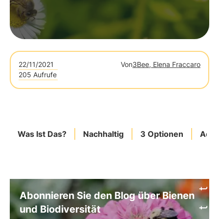
22/11/2021
Von
3Bee, Elena Fraccaro
205 Aufrufe
Was Ist Das?
Nachhaltig
3 Optionen
Adot
Abonnieren Sie den Blog über Bienen
und Biodiversität