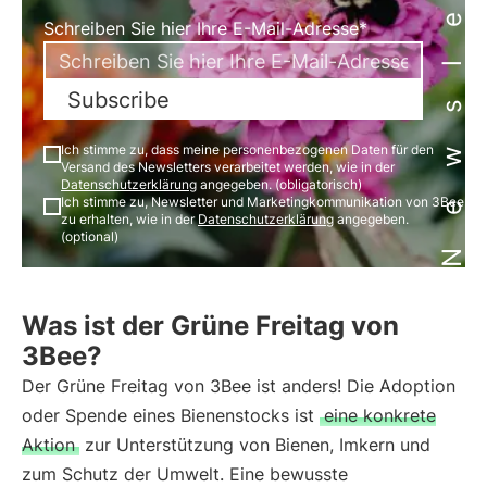
Newsletter
Schreiben Sie hier Ihre E-Mail-Adresse*
Subscribe
Ich stimme zu, dass meine personenbezogenen Daten für den
Versand des Newsletters verarbeitet werden, wie in der
Datenschutzerklärung
angegeben. (obligatorisch)
Ich stimme zu, Newsletter und Marketingkommunikation von 3Bee
zu erhalten, wie in der
Datenschutzerklärung
angegeben.
(optional)
Was ist der Grüne Freitag von
3Bee?
Der Grüne Freitag von 3Bee ist anders! Die Adoption
oder Spende eines Bienenstocks ist
eine konkrete
Aktion
zur Unterstützung von Bienen, Imkern und
zum Schutz der Umwelt. Eine bewusste