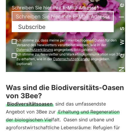
Newsletter
Schreiben Sie hier Ihre E-Mail-Adresse*
Subscribe
Ich stimme zu, dass meine personenbezogenen Daten für den
Versand des Newsletters verarbeitet werden, wie in der
Datenschutzerklärung
angegeben. (obligatorisch)
Ich stimme zu, Newsletter und Marketingkommunikation von 3Bee
zu erhalten, wie in der
Datenschutzerklärung
angegeben.
(optional)
Was sind die Biodiversitäts-Oasen
von 3Bee?
Biodiversitätsoasen
sind das umfassendste
Angebot von 3Bee zur
Erhaltung und Regeneration
der biologischen Vielfalt.
Oasen sind urbane und
agroforstwirtschaftliche Lebensräume: Refugien für