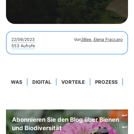
22/06/2023
Von
3Bee, Elena Fraccaro
553 Aufrufe
WAS
DIGITAL
VORTEILE
PROZESS
T
Abonnieren Sie den Blog über Bienen
und Biodiversität