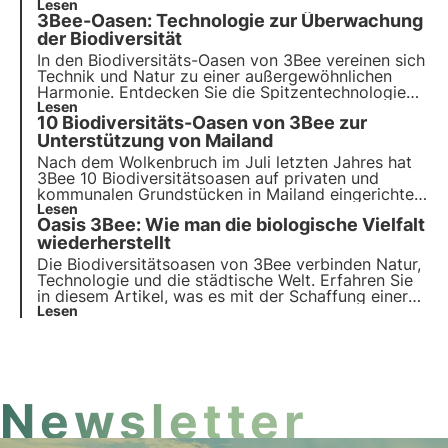
Sie sich uns an und entdecken Sie, wie unsere
Lesen
3Bee-Oasen: Technologie zur Überwachung
Mission
innovative Technologie und
Umweltengagement
der Biodiversität
kombiniert.
In den Biodiversitäts-Oasen von 3Bee vereinen sich
Technik und Natur
zu einer außergewöhnlichen
Harmonie. Entdecken Sie die Spitzentechnologien
von 3Bee und ihre Schlüsselrolle bei der
Lesen
10 Biodiversitäts-Oasen von 3Bee zur
Regeneration der Ökosysteme und der Artenvielfalt
in den Oasen.
Unterstützung von Mailand
Nach dem Wolkenbruch im Juli letzten Jahres hat
3Bee 10 Biodiversitätsoasen auf privaten und
kommunalen Grundstücken in Mailand eingerichtet.
Das Ziel? Städtische Lebensräume zu schaffen, die
Lesen
Oasis 3Bee: Wie man die biologische Vielfalt
von Agronomen und Ingenieuren methodisch
aufgebaut werden, um der Stadt zu helfen, wieder
wiederherstellt
auf die Beine zu kommen und noch grüner und
Die Biodiversitätsoasen von 3Bee verbinden Natur,
nachhaltiger zu werden.
Technologie und die städtische Welt. Erfahren Sie
in diesem Artikel, was es mit der Schaffung einer
Oase auf sich hat und wie diese städtischen und
Lesen
agroforstlichen Lebensräume zur Regeneration der
biologischen Vielfalt beitragen.
Newsletter