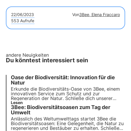
22/06/2023
Von
3Bee, Elena Fraccaro
553 Aufrufe
andere Neuigkeiten
Du könntest interessiert sein
Oase der Biodiversität: Innovation für die
Natur
Erkunde die Biodiversitäts-Oase von 3Bee, einem
innovativen Service
zum Schutz und zur
Regeneration der Natur
. Schließe dich unserer
Mission an und entdecke, wie
Lesen
Technologie
und
3Bee: Biodiversitätsoasen zum Tag der
Nachhaltigkeit zusammenkommen, um eine
grünere Zukunft für Unternehmen und den Planeten
Umwelt
zu schaffen.
Anlässlich des Weltumwelttags startet 3Bee die
Biodiversitätsoasen
: Eine Gelegenheit, die Natur zu
regenerieren und Bestäuber zu erhalten. Schließen