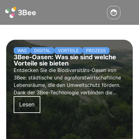
WAS
DIGITAL
VORTEILE
PROZESS
3Bee-Oasen: Was sie sind welche
Vorteile sie bieten
Entdecken Sie die Biodiversitäts-Oasen von
3Bee: städtische und agroforstwirtschaftliche
Lebensräume, die den Umweltschutz fördern.
Dank der 3Bee-Technologie verbinden die
Oasen Natur und Wirtschaft und bieten eine
Lesen
Reihe von Vorteilen. Schließen Sie sich dem
Wandel an und übernehmen Sie eine Oase.