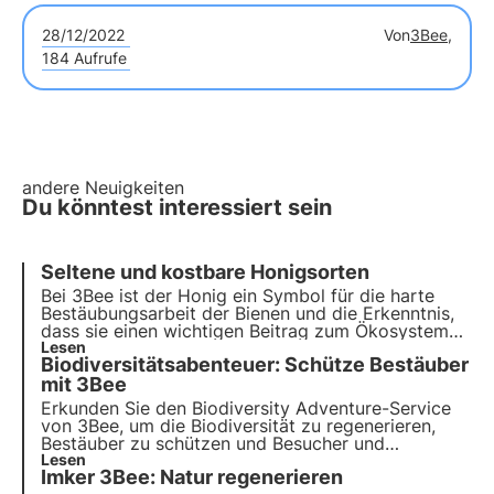
28/12/2022
Von
3Bee,
184 Aufrufe
andere Neuigkeiten
Du könntest interessiert sein
Seltene und kostbare Honigsorten
Bei 3Bee ist der Honig ein Symbol für die harte
Bestäubungsarbeit der Bienen und die Erkenntnis,
dass sie einen wichtigen Beitrag zum Ökosystem
leisten. Unsere Projekte unterstützen die
Lesen
Biodiversitätsabenteuer: Schütze Bestäuber
Artenvielfalt und sorgen durch unsere Züchter für
eine gesunde Umwelt für Bestäuber.
mit 3Bee
Erkunden Sie den Biodiversity Adventure-Service
von 3Bee, um die Biodiversität zu
regenerieren
,
Bestäuber zu
schützen
und
Besucher
und
Mitarbeiter
Lesen
in Ihrem Werk einzubeziehen. Handeln
Imker 3Bee: Natur regenerieren
Sie jetzt für eine nachhaltige Zukunft!