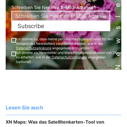
Newsletter
Schreiben Sie hier Ihre E-Mail-Adresse*
Subscribe
Ich stimme zu, dass meine personenbezogenen Daten für den
Versand des Newsletters verarbeitet werden, wie in der
Datenschutzerklärung
angegeben. (obligatorisch)
Ich stimme zu, Newsletter und Marketingkommunikation von 3Bee
zu erhalten, wie in der
Datenschutzerklärung
angegeben.
(optional)
Lesen Sie auch
XN Maps: Was das Satellitenkarten-Tool von