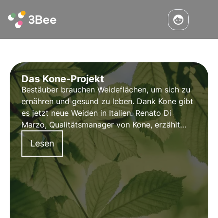
Das Kone-Projekt
Bestäuber brauchen
Weideflächen
, um sich zu
ernähren und gesund zu leben. Dank Kone gibt
es jetzt
neue Weiden
in Italien.
R
enato Di
Marzo, Qualitätsmanager
von Kone, erzählt
uns, wie sich Kone jeden Tag bemüht
Lesen