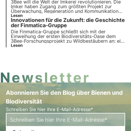
3Bee will die Welt der Imkerei revolutionieren. Die
Imker haben Zugang zum größten Projekt zur
Überwachung, Regeneration und Kommunikation
der biologischen Vielfalt. Unser Ziel ist es,
Lesen
Innovationen für die Zukunft: die Geschichte
Landwirte für die biologische Vielfalt zu schaffen.
der Finmatica-Gruppe
Die Finmatica-Gruppe schließt sich mit der
Einweihung der ersten Biodiversitäts-Oase dem
3Bee-Forschungsprojekt zu Wildbestäubern an: ein
greifbares Zeichen für Umweltverantwortung. Das
Lesen
Interview mit Domenico Gualtieri, Vorsitzender des
Verwaltungsrats von Finmatica.
Newsletter
Abonnieren Sie den Blog über Bienen und
Biodiversität
Schreiben Sie hier Ihre E-Mail-Adresse*