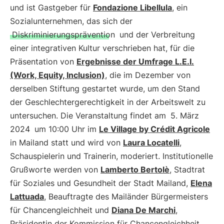
und ist Gastgeber für
Fondazione Libellula
, ein
Sozialunternehmen, das sich der
Diskriminierungsprävention
und der Verbreitung
einer integrativen Kultur verschrieben hat, für die
Präsentation von
Ergebnisse der Umfrage L.E.I.
(Work, Equity, Inclusion)
, die im Dezember von
derselben Stiftung gestartet wurde, um den Stand
der Geschlechtergerechtigkeit in der Arbeitswelt zu
untersuchen. Die Veranstaltung findet am
5. März
2024
um 10:00 Uhr im
Le Village by Crédit Agricole
in Mailand statt und wird von
Laura Locatelli
,
Schauspielerin und Trainerin, moderiert. Institutionelle
Grußworte werden von
Lamberto Bertolè
, Stadtrat
für Soziales und Gesundheit der Stadt Mailand,
Elena
Lattuada
, Beauftragte des Mailänder Bürgermeisters
für Chancengleichheit und
Diana De Marchi
,
Präsidentin der Kommission für Chancengleichheit