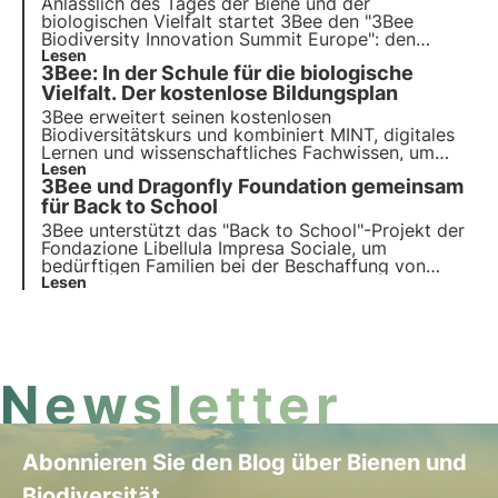
Anlässlich des
Tages der Biene und der
biologischen Vielfalt
startet 3Bee den
"3Bee
Biodiversity Innovation Summit Europe"
: den
jährlichen Biodiversitätsgipfel, um die
Lesen
drei Säulen
3Bee: In der Schule für die biologische
des Jahres 2023
für den Schutz der biologischen
Vielfalt in der Wirtschaft und der internationalen
Vielfalt. Der kostenlose Bildungsplan
Wirtschaft zu definieren.
3Bee erweitert seinen kostenlosen
Biodiversitätskurs und kombiniert MINT, digitales
Lernen und wissenschaftliches Fachwissen, um
GrundschullehrerInnen und SchülerInnen zu schulen
Lesen
3Bee und Dragonfly Foundation gemeinsam
und die nächste Generation zu inspirieren.
für Back to School
3Bee unterstützt das "Back to School"-Projekt der
Fondazione Libellula Impresa Sociale, um
bedürftigen Familien bei der Beschaffung von
Schulsachen für den Schulanfang zu helfen und
Lesen
dabei die Bedeutung der Integration von
ökologischer und sozialer Nachhaltigkeit zu
unterstreichen. Erfahren Sie mehr in diesem Artikel.
Newsletter
Abonnieren Sie den Blog über Bienen und
Biodiversität