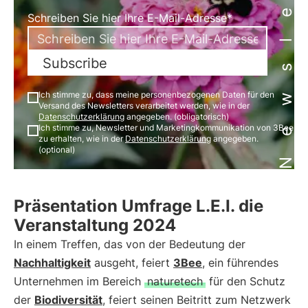
Newsletter
Schreiben Sie hier Ihre E-Mail-Adresse*
Subscribe
Ich stimme zu, dass meine personenbezogenen Daten für den
Versand des Newsletters verarbeitet werden, wie in der
Datenschutzerklärung
angegeben. (obligatorisch)
Ich stimme zu, Newsletter und Marketingkommunikation von 3Bee
zu erhalten, wie in der
Datenschutzerklärung
angegeben.
(optional)
Präsentation Umfrage L.E.I. die
Veranstaltung 2024
In einem Treffen, das von der Bedeutung der
Nachhaltigkeit
ausgeht, feiert
3Bee
, ein führendes
Unternehmen im Bereich
naturetech
für den Schutz
der
Biodiversität
, feiert seinen Beitritt zum Netzwerk