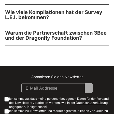
Wie viele Kompilationen hat der Survey
L.E.I. bekommen?
Warum die Partnerschaft zwischen 3Bee
und der Dragonfly Foundation?
Abonnieren Sie den Newsletter
Instagram
Facebook
Linkedin
Youtube
Ich stimme zu, dass meine personenbezogenen Daten für den Versand
des Newsletters verarbeitet werden, wie in der
Datenschutzerklärung
angegeben. (obligatorisch)
Ich stimme zu, Newsletter und Marketingkommunikation von 3Bee zu