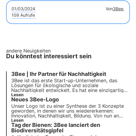
01/03/2024
Von
3Bee,
109 Aufrufe
andere Neuigkeiten
Du könntest interessiert sein
3Bee | Ihr Partner für Nachhaltigkeit
3Bee ist das erste Start-up-Unternehmen, das
Lösungen für ökologische und soziale
Nachhaltigkeit entwickelt. Es hat eine einzigartige
Technologie zur Überwachung von Bienen und
Lesen
Neues 3Bee-Logo
Artenvielfalt entwickelt. Mit über 300
Partnerunternehmen und mehr als 150.000 Kunden
Unser Logo ist zu einer Synthese der 3 Konzepte
will es sich als führendes Unternehmen im
geworden, in denen wir uns wiedererkennen:
Umweltschutz etablieren.
Innovation, Nachhaltigkeit, Bildung. Von nun an
wird 3Bee durch drei bunte, schwebende Bienen
Lesen
Tag der Bienen: 3Bee lanciert den
repräsentiert, die jeweils ein eigenes Wirkungsziel
verfolgen.
Biodiversitätsgipfel