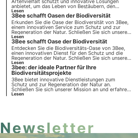
Artenvielfalt schützt und innovative Lösungen
anbietet, um das Leben von Bestäubern, den
Hütern der Gesundheit unserer Ökosysteme, zu
Lesen
3Bee schafft Oasen der Biodiversität
erhalten. Erfahren Sie, wie sich 3Bee für die
Wiederherstellung der Artenvielfalt einsetzt.
Erkunden Sie die Oase der Biodiversität von 3Bee,
einem innovativen Service zum Schutz und zur
Regeneration der Natur. Schließen Sie sich unserer
Mission an und erfahren Sie, wie Technologie und
Lesen
3Bee schafft Oase der Biodiversität
Nachhaltigkeit zusammenkommen, um eine
grünere Zukunft für Unternehmen und den Planeten
Entdecken Sie die Biodiversitäts-Oase von 3Bee,
zu schaffen.
einen innovativen Dienst für den Schutz und die
Regeneration der Natur. Schließen Sie sich unserer
Mission an und entdecken Sie, wie Technologie und
Lesen
3bee: der ideale Partner für Ihre
nachhaltige Entwicklung ineinandergreifen, um eine
grünere Zukunft für Unternehmen und den Planeten
Biodiversitätsprojekte
zu schaffen.
3Bee bietet innovative Dienstleistungen zum
Schutz und zur Regeneration der Natur an.
Schließen Sie sich unserer Mission an und erfahren
Sie, wie Technologie und Nachhaltigkeit
Lesen
zusammenkommen, um eine grünere Zukunft für
Unternehmen und den Planeten zu schaffen.
Newsletter