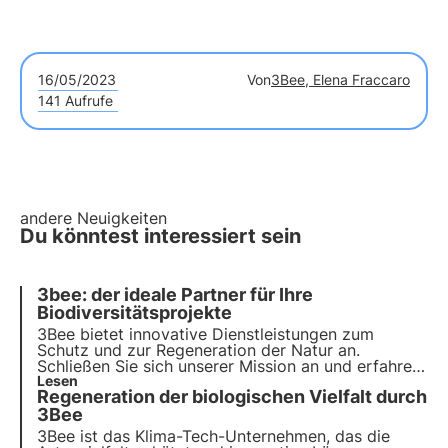
16/05/2023
Von
3Bee, Elena Fraccaro
141 Aufrufe
andere Neuigkeiten
Du könntest interessiert sein
3bee: der ideale Partner für Ihre
Biodiversitätsprojekte
3Bee bietet innovative Dienstleistungen zum
Schutz und zur Regeneration der Natur an.
Schließen Sie sich unserer Mission an und erfahren
Sie, wie Technologie und Nachhaltigkeit
Lesen
Regeneration der biologischen Vielfalt durch
zusammenkommen, um eine grünere Zukunft für
Unternehmen und den Planeten zu schaffen.
3Bee
3Bee ist das Klima-Tech-Unternehmen, das die