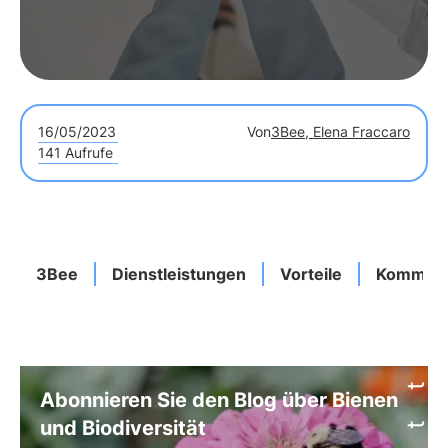
16/05/2023
Von
3Bee, Elena Fraccaro
141 Aufrufe
3Bee
Dienstleistungen
Vorteile
Kommuni
Abonnieren Sie den Blog über Bienen
und Biodiversität