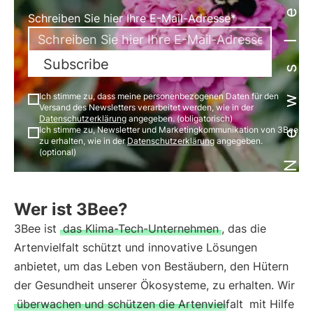
Newsletter
Schreiben Sie hier Ihre E-Mail-Adresse*
Subscribe
Ich stimme zu, dass meine personenbezogenen Daten für den
Versand des Newsletters verarbeitet werden, wie in der
Datenschutzerklärung
angegeben. (obligatorisch)
Ich stimme zu, Newsletter und Marketingkommunikation von 3Bee
zu erhalten, wie in der
Datenschutzerklärung
angegeben.
(optional)
Wer ist 3Bee?
3Bee ist
das Klima-Tech-Unternehmen
, das die
Artenvielfalt schützt und innovative Lösungen
anbietet, um das Leben von Bestäubern, den Hütern
der Gesundheit unserer Ökosysteme, zu erhalten. Wir
überwachen und schützen die Artenvielfalt
mit Hilfe