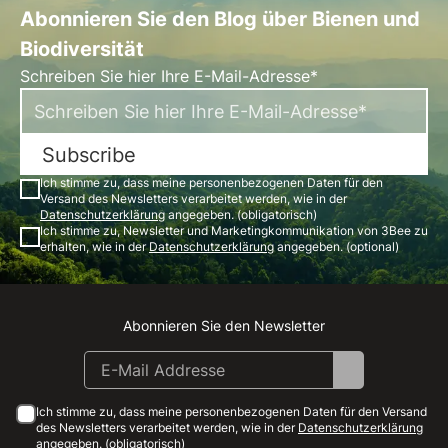
Abonnieren Sie den Blog über Bienen und
Biodiversität
Schreiben Sie hier Ihre E-Mail-Adresse*
Subscribe
Ich stimme zu, dass meine personenbezogenen Daten für den
Versand des Newsletters verarbeitet werden, wie in der
Datenschutzerklärung
angegeben. (obligatorisch)
Ich stimme zu, Newsletter und Marketingkommunikation von 3Bee zu
erhalten, wie in der
Datenschutzerklärung
angegeben. (optional)
Abonnieren Sie den Newsletter
Instagram
Facebook
Linkedin
Youtube
Ich stimme zu, dass meine personenbezogenen Daten für den Versand
des Newsletters verarbeitet werden, wie in der
Datenschutzerklärung
angegeben. (obligatorisch)