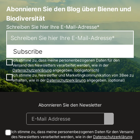
Abonnieren Sie den Blog über Bienen und
Biodiversität
Schreiben Sie hier Ihre E-Mail-Adresse*
Subscribe
Ich stimme zu, dass meine personenbezogenen Daten für den
Versand des Newsletters verarbeitet werden, wie in der
Datenschutzerklärung
angegeben. (obligatorisch)
Ich stimme zu, Newsletter und Marketingkommunikation von 3Bee zu
erhalten, wie in der
Datenschutzerklärung
angegeben. (optional)
Abonnieren Sie den Newsletter
Instagram
Facebook
Linkedin
Youtube
Ich stimme zu, dass meine personenbezogenen Daten für den Versand
des Newsletters verarbeitet werden, wie in der
Datenschutzerklärung