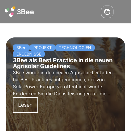
3Bee
PROJEKT
TECHNOLOGIEN
ERGEBNISSE
3Bee als Best Practice in die neuen
Agrisolar Guidelines
3Bee wurde in den neuen Agrisolar-Leitfaden
für Best Practices aufgenommen, der von
SolarPower Europe veröffentlicht wurde.
Entdecken Sie die Dienstleistungen für die
Regeneration, den Schutz und die
Lesen
Überwachung der biologischen Vielfalt in der
Photovoltaik-Industrie ausgewählt wurden.