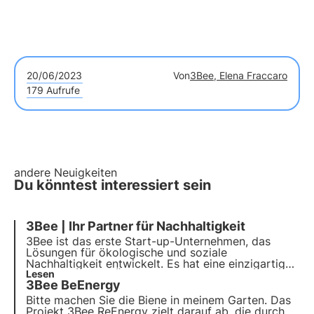
20/06/2023
Von
3Bee, Elena Fraccaro
179 Aufrufe
andere Neuigkeiten
Du könntest interessiert sein
3Bee | Ihr Partner für Nachhaltigkeit
3Bee ist das erste Start-up-Unternehmen, das
Lösungen für ökologische und soziale
Nachhaltigkeit entwickelt. Es hat eine einzigartige
Technologie zur Überwachung von Bienen und
Lesen
3Bee BeEnergy
Artenvielfalt entwickelt. Mit über 300
Partnerunternehmen und mehr als 150.000 Kunden
Bitte machen Sie die Biene in meinem Garten. Das
will es sich als führendes Unternehmen im
Projekt 3Bee ReEnergy zielt darauf ab, die durch