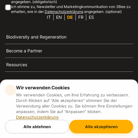
angegeben. (obligatorisch)
Ich stimme zu, Newsletter und Marketingkommunikation von 3Bee zu
erhalten, wie in der
Datenschutzerklärung
angegeben. (optional)
IT
EN
DE
FR
ES
Biodiversity and Regeneration
Become a Partner
Resources
Wir verwenden Cookies
Wir verwenden Cookies, um Ihre Erfahrung zu verbessern.
3Bee ist die Referenz für Nachhaltigkeit, Bienenschutz
Durch Klicken auf "Alle akzeptieren" stimmen Sie der
und Biodiversität
Verwendung aller Cookies zu. Sie können Ihre Einstellungen
anpassen, indem Sie auf "Anpassen" klicken.
Datenschutzerklärung
3Bee S.R.L Via Pastrengo 14, 20159, Milano (MI)
P.IVA: IT09711590969
Alle ablehnen
Alle akzeptieren
3Bee GmbHSede legale: Oranienburger Straße 23, 10178
BerlinHR number: 256594
Copyright
2026
3Bee - All rights reserved.