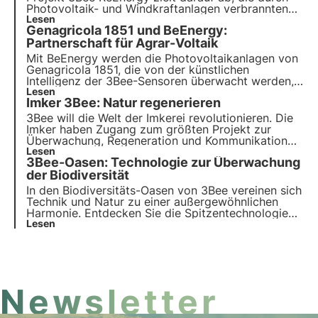
Umweltschutz etablieren.
Photovoltaik- und Windkraftanlagen verbrannten
Flächen wieder aufzuwerten. Leider ist das NIMBY-
Lesen
Genagricola 1851 und BeEnergy:
Syndrom der Hauptgrund, warum in Italien nicht
genug in erneuerbare Energien investiert wird.
Partnerschaft für Agrar-Voltaik
Bienen und Fotovoltaik können sich gegenseitig
Mit BeEnergy werden die
Photovoltaikanlagen
von
Kraft geben.
Genagricola 1851, die von der künstlichen
Intelligenz der
3Bee
-Sensoren überwacht werden,
zu einem Zufluchtsort für Bienen und sichern die
Lesen
Imker 3Bee: Natur regenerieren
Artenvielfalt
3Bee will die Welt der Imkerei revolutionieren. Die
Imker haben Zugang zum größten Projekt zur
Überwachung, Regeneration und Kommunikation
der biologischen Vielfalt. Unser Ziel ist es,
Lesen
3Bee-Oasen: Technologie zur Überwachung
Landwirte für die biologische Vielfalt zu schaffen.
der Biodiversität
In den Biodiversitäts-Oasen von 3Bee vereinen sich
Technik und Natur
zu einer außergewöhnlichen
Harmonie. Entdecken Sie die Spitzentechnologien
von 3Bee und ihre Schlüsselrolle bei der
Lesen
Regeneration der Ökosysteme und der Artenvielfalt
in den Oasen.
Newsletter