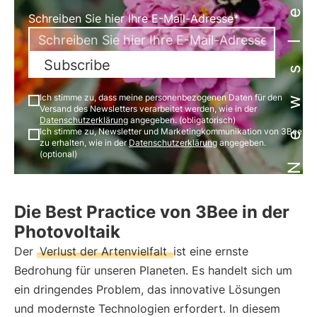
Newsletter
Schreiben Sie hier Ihre E-Mail-Adresse*
Subscribe
Ich stimme zu, dass meine personenbezogenen Daten für den
Versand des Newsletters verarbeitet werden, wie in der
Datenschutzerklärung
angegeben. (obligatorisch)
Ich stimme zu, Newsletter und Marketingkommunikation von 3Bee
zu erhalten, wie in der
Datenschutzerklärung
angegeben.
(optional)
Die Best Practice von 3Bee in der
Photovoltaik
Der
Verlust der Artenvielfalt
ist eine ernste
Bedrohung für unseren Planeten. Es handelt sich um
ein dringendes Problem, das innovative Lösungen
und modernste Technologien erfordert. In diesem