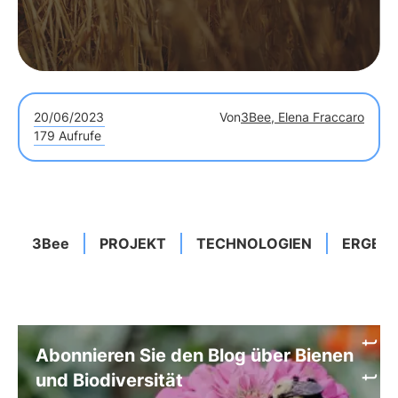
20/06/2023
Von
3Bee, Elena Fraccaro
179 Aufrufe
3Bee
PROJEKT
TECHNOLOGIEN
ERGEBN
Abonnieren Sie den Blog über Bienen
und Biodiversität