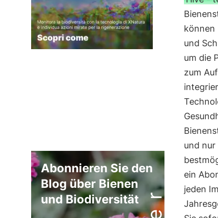
Bienenst
können 
und Scha
um die 
zum Aufl
integrie
Technolo
Gesundh
Bienenst
und nur
bestmög
Abonnieren Sie den
ein Abon
Blog über Bienen
jeden Im
und Biodiversität
Jahresg