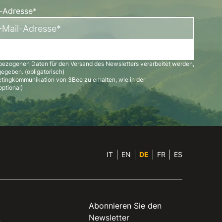
l-Adresse*
bezogenen Daten für den Versand des Newsletters verarbeitet werden,
egeben. (obligatorisch)
etingkommunikation von 3Bee zu erhalten, wie in der
ptional)
IT
EN
DE
FR
ES
Abonnieren Sie den
Newsletter
s