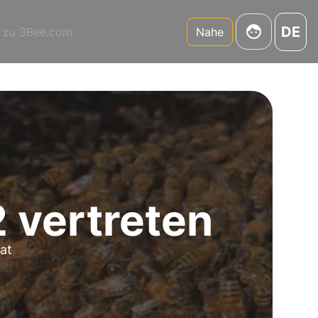
DE
 zu 3Bee.com
Nahe
 vertreten
at