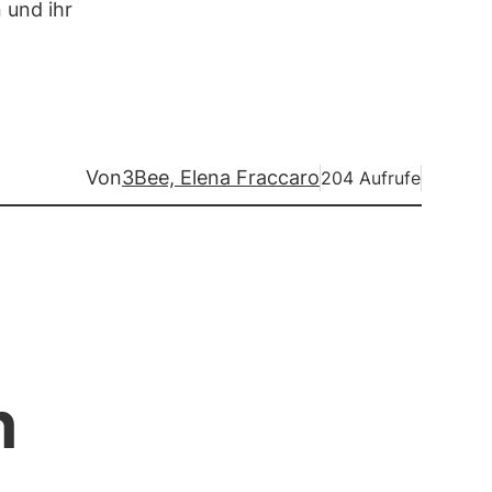
 und ihr
Von
3Bee, Elena Fraccaro
204 Aufrufe
n