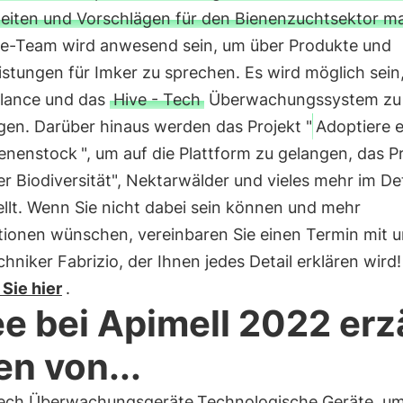
eiten und Vorschlägen für den Bienenzuchtsektor m
e-Team wird anwesend sein, um über Produkte und
istungen für Imker zu sprechen. Es wird möglich sein,
lance und das
Hive - Tech
Überwachungssystem zu
gen. Darüber hinaus werden das Projekt "
Adoptiere 
enenstock
", um auf die Plattform zu gelangen, das P
r Biodiversität", Nektarwälder und vieles mehr im Det
llt. Wenn Sie nicht dabei sein können und mehr
tionen wünschen, vereinbaren Sie einen Termin mit 
hniker Fabrizio, der Ihnen jedes Detail erklären wird!
 Sie hier
.
e bei Apimell 2022 erz
en von...
tech Überwachungsgeräte
Technologische Geräte, um