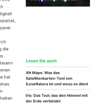
ch
igkeit
stattet,
rpanel
urch
g die
es
Lesen Sie auch
steuern
ienen
XN Maps: Was das
e hat
Satellitenkarten-Tool von
iLoveNatura ist und wozu es dient
eines
en
Iris: Das Tool, das den Himmel mit
rhalten
der Erde verbindet