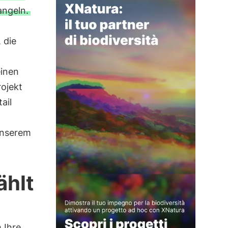
angeln.
 die
einen
rojekt
ail
unserem
ählt
 Ihre