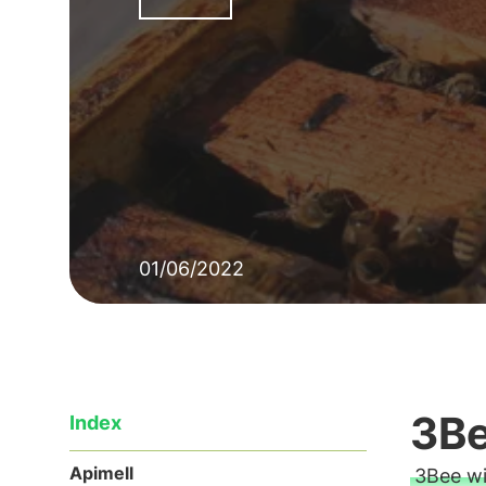
01/06/2022
3Be
Index
Apimell
3Bee wi