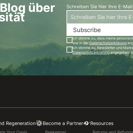
Blog über
Schreiben Sie hier Ihre E-Mai
sität
Subscribe
Ich stimme zu, dass meine personen
wie in der
Datenschutzerklärung
ang
Ich stimme zu, Newsletter und Mark
Datenschutzerklärung
angegeben. (o
and Regeneration
Become a Partner
Resources
te Your Oasis
Beekeeper
Returns and Refund