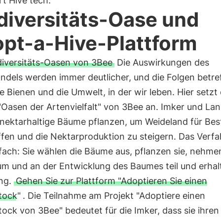
rt Hive tech.
diversitäts-Oase und
pt-a-Hive-Plattform
diversitäts-Oasen von 3Bee
Die Auswirkungen des
ndels werden immer deutlicher, und die Folgen betre
ie Bienen und die Umwelt, in der wir leben. Hier setzt
"Oasen der Artenvielfalt" von 3Bee an. Imker und La
nektarhaltige Bäume pflanzen, um Weideland für Bes
fen und die Nektarproduktion zu steigern. Das Verfa
nfach: Sie wählen die Bäume aus, pflanzen sie, nehm
m und an der Entwicklung des Baumes teil und erhal
ng.
Gehen Sie zur Plattform "Adoptieren Sie einen
tock"
. Die Teilnahme am Projekt "Adoptiere einen
ock von 3Bee" bedeutet für die Imker, dass sie ihren