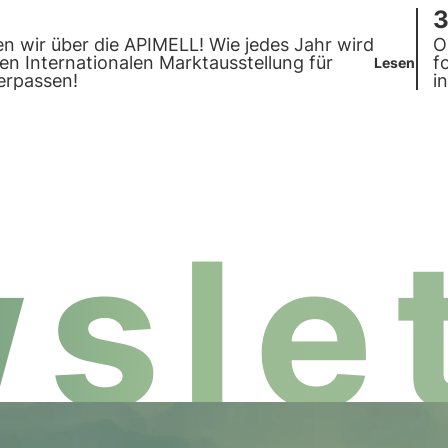
3
n wir über die APIMELL! Wie jedes Jahr wird
O
ten
Internationalen Marktausstellung für
f
Lesen
erpassen!
i
v
slet