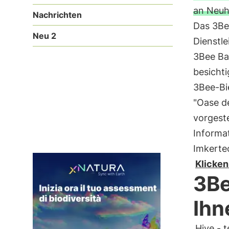
an Neuh
Nachrichten
Das 3Be
Neu 2
Dienstle
3Bee Ba
besichti
3Bee-Bi
"Oase de
vorgeste
Informa
Imkertec
Klicken
3Be
Ihn
Hive - 