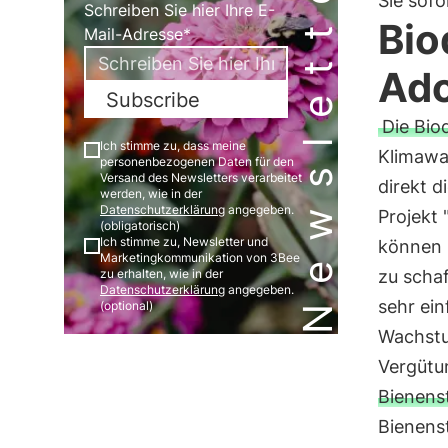
Newsletter
Sie sofo
Schreiben Sie hier Ihre E-
Bio
Mail-Adresse*
Ado
Subscribe
Die Bio
Ich stimme zu, dass meine
Klimawa
personenbezogenen Daten für den
Versand des Newsletters verarbeitet
direkt d
werden, wie in der
Datenschutzerklärung
angegeben.
Projekt 
(obligatorisch)
Ich stimme zu, Newsletter und
können 
Marketingkommunikation von 3Bee
zu erhalten, wie in der
zu schaf
Datenschutzerklärung
angegeben.
sehr ei
(optional)
Wachstu
Vergütu
Bienens
Bienenst