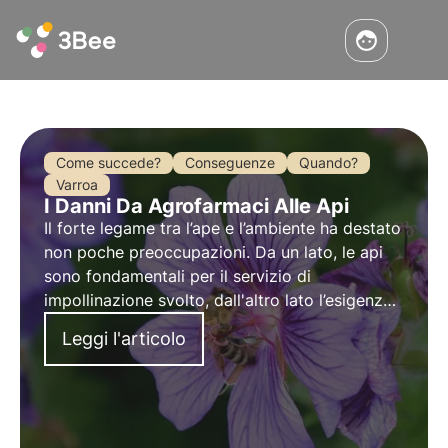
Come succede?
Conseguenze
Quando?
Varroa
I Danni Da Agrofarmaci Alle Api
Il
forte legame tra l’ape e l’ambiente
ha destato
non poche preoccupazioni. Da un lato, le api
sono fondamentali per il servizio di
impollinazione svolto, dall'altro lato l’esigenza
di difesa fitoiatrica delle colture può portare a
Leggi l'articolo
problemi di mortalità e spopolamento degli
alveari.