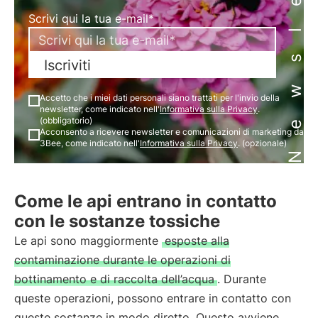
Newsletter
Scrivi qui la tua e-mail*
Iscriviti
Accetto che i miei dati personali siano trattati per l'invio della
newsletter, come indicato nell'
Informativa sulla Privacy
.
(obbligatorio)
Acconsento a ricevere newsletter e comunicazioni di marketing da
3Bee, come indicato nell'
Informativa sulla Privacy
. (opzionale)
Come le api entrano in contatto
con le sostanze tossiche
Le api sono maggiormente
esposte alla
contaminazione durante le operazioni di
bottinamento e di raccolta dell’acqua
. Durante
queste operazioni, possono entrare in contatto con
queste sostanze in modo diretto. Questo avviene