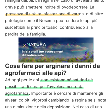
famiglie deboli. La regina nel caso di avvelenamento
grave può smettere inoltre di ovodeporrere. La
presenza di un’alta infestazione di varroa
o di altre
patologie come il Nosema può rendere le api più
suscettibili ai principi tossici contribuendo alla
perdita della famiglia.
Cosa fare per arginare i danni da
agrofarmaci alle api?
Ad oggi per le api
non esistono né antidoti né
possibilità di cura per l’avvelenamento da
agrofarmaci
. Importante è cercare di mantenere gli
alveari colpiti vigorosi cambiando la regina se si nota
una diminuzione della deposizione. Nel caso di uno