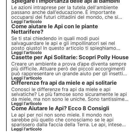
Spiegare l’importanza delle api ai bambini
Le azioni intraprese per la tutela dell'ambiente
passano anche dall’
educazione
. È importante
occuparsi dei futuri cittadini del mondo, che si
troveranno ad affrontare un mondo probabilmente
Leggi l'articolo
Come aiutare le Api con le piante
molto diverso da quello che conosciamo oggi.
Scopriamo insieme perché è importante e come
Nettarifere?
farlo.
Se ti stai chiedendo in quali modi puoi
salvaguardare le api e gli impollinatori sei nel
posto giusto! In questo articolo ti spieghiamo
come puoi aiutare le api con le piante nettarifere
Leggi l'articolo
,
Casette per Api Solitarie:
Scopri Polly House
necessarie per la fornitura di nettare e polline.
Creare un ambiente a prova d’ape diventa sempre
più difficile. Attuare però dei piccoli accorgimenti
può rappresentare un grande aiuto per gli insetti
impollinatori. Non solo puoi piantare fiori salva api,
Leggi l'articolo
Differenze fra api da miele e api solitarie
ma puoi anche
ospitare una casetta per api
solitarie e impollinatori selvatici
.
Conosci le differenze fra api da miele e api
selvatiche? Le più famose sono sicuramente le api
da miele, ma non sono le uniche. Sono
tantissime
le api selvatiche o solitarie che volano di fiore in
Leggi l'articolo
Come
Aiutare le Api
? Ecco 8 Consigli
fiore
alla ricerca di polline e nettare. Vediamo
insieme le
differenze
!
Le api per noi non sono miele.
Il mondo non
sarebbe più quello che conosciamo
se le api
sparissero dalla faccia della Terra. Le api, intese
come impollinatori a 360 gradi, contribuiscono
Leggi l'articolo
all'intera catena alimentare. Senza il loro