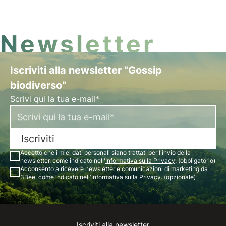
instancabile saremmo spacciati.
Newsletter
Iscriviti alla newsletter "Gossip
biodiverso"
Scrivi qui la tua e-mail*
Iscriviti
Accetto che i miei dati personali siano trattati per l'invio della
newsletter, come indicato nell'
Informativa sulla Privacy
. (obbligatorio)
Acconsento a ricevere newsletter e comunicazioni di marketing da
3Bee, come indicato nell'
Informativa sulla Privacy
. (opzionale)
Iscriviti alla newsletter
Instagram
Facebook
Linkedin
Youtube