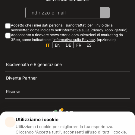
Accetto che i miei dati personali siano trattati per l'invio della
newsletter, come indicato nell'
Informativa sulla Privacy
. (obbligatorio)
Acconsento a ricevere newsletter e comunicazioni di marketing da
3Bee, come indicato nell'
Informativa sulla Privacy
. (opzionale)
IT
EN
DE
FR
ES
Biodiversità e Rigenerazione
Diventa Partner
Risorse
Utilizziamo i cookie
3Bee è il riferimento della sostenibilità, la difesa delle
Utilizziamo i cookie per migliorare la tua esperienza.
api e della biodiversità
Cliccando "Accetta tutti", acconsenti all'uso di tutti i cookie.