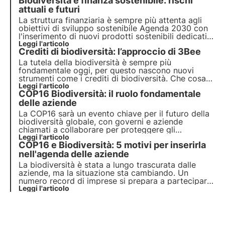
Biodiversità e finanza sostenibile: rischi
necessità. Vediamo come farla propria per
crescere e rilanciare l’economia.
attuali e futuri
La struttura finanziaria è sempre più attenta agli
obiettivi di sviluppo sostenibile Agenda 2030 con
l'inserimento di nuovi prodotti sostenibili dedicati
alla protezione della biodiversità. Il rapporto ESMA
Leggi l'articolo
Crediti di biodiversità: l’approccio di 3Bee
evidenzia l'importanza di report di valutazione per
evitare il rischio greenwashing.
La tutela della biodiversità è sempre più
fondamentale oggi, per questo nascono nuovi
strumenti come i crediti di biodiversità. Che cosa
sono? Come funzionano? In quali Paesi del mondo
Leggi l'articolo
COP16 Biodiversità: il ruolo fondamentale
esistono ufficialmente? Approfondisci il tema in
questo articolo e scopri il ruolo di 3Bee in questo
delle aziende
contesto.
La COP16 sarà un evento chiave per il futuro della
biodiversità globale, con governi e aziende
chiamati a collaborare per proteggere gli
ecosistemi del pianeta. Scopri in questo articolo il
Leggi l'articolo
COP16 e Biodiversità: 5 motivi per inserirla
programma, gli obiettivi e il ruolo fondamentale
delle imprese nella tutela della biodiversità.
nell'agenda delle aziende
La biodiversità è stata a lungo trascurata dalle
aziende, ma la situazione sta cambiando. Un
numero record di imprese si prepara a partecipare
alla COP16 del 2024. Sono cinque le tendenze
Leggi l'articolo
globali che alimentano il crescente interesse delle
aziende per la natura e la biodiversità.