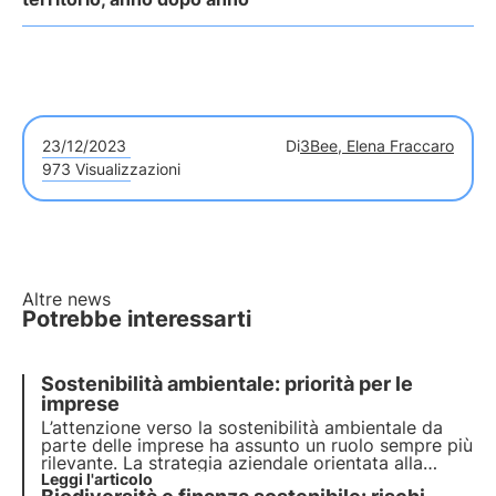
23/12/2023
Di
3Bee, Elena Fraccaro
973 Visualizzazioni
Altre news
Potrebbe interessarti
Sostenibilità ambientale: priorità per le
imprese
L’attenzione verso la sostenibilità ambientale da
parte delle imprese ha assunto un ruolo sempre più
rilevante. La strategia aziendale orientata alla
transizione ecologica non è una possibilità ma una
Leggi l'articolo