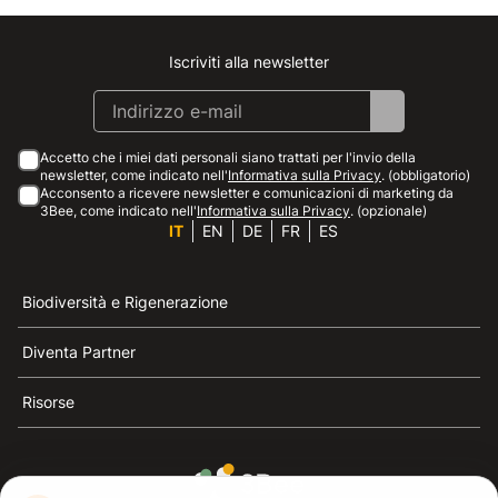
Iscriviti alla newsletter
Instagram
Facebook
Linkedin
Youtube
Accetto che i miei dati personali siano trattati per l'invio della
newsletter, come indicato nell'
Informativa sulla Privacy
. (obbligatorio)
Acconsento a ricevere newsletter e comunicazioni di marketing da
3Bee, come indicato nell'
Informativa sulla Privacy
. (opzionale)
IT
EN
DE
FR
ES
Biodiversità e Rigenerazione
Diventa Partner
Risorse