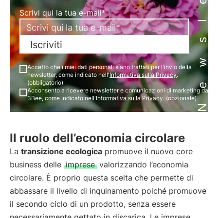
Newsletter
Scrivi qui la tua e-mail*
Iscriviti
Accetto che i miei dati personali siano trattati per l'invio della
newsletter, come indicato nell'
Informativa sulla Privacy
.
(obbligatorio)
Acconsento a ricevere newsletter e comunicazioni di marketing da
3Bee, come indicato nell'
Informativa sulla Privacy
. (opzionale)
Il ruolo dell’economia circolare
La
transizione ecologica
promuove il nuovo core
business delle
imprese
valorizzando l’economia
circolare. È proprio questa scelta che permette di
abbassare il livello di inquinamento poiché promuove
il secondo ciclo di un prodotto, senza essere
necessariamente gettato in discarica. Le imprese