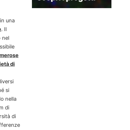
in una
e
. Il
 nel
ssibile
merose
ietà di
iversi
hé si
o nella
m di
sità di
fferenze