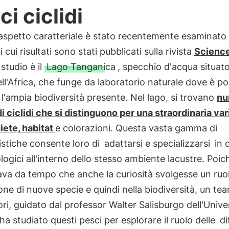
ci ciclidi
spetto caratteriale è stato recentemente esaminato 
i cui risultati sono stati pubblicati sulla rivista
Scienc
 studio è il
Lago Tanganica
, specchio d'acqua situato
ll'Africa, che funge da laboratorio naturale dove è po
 l'ampia biodiversità presente. Nel lago, si trovano
nu
i ciclidi che si distinguono per una straordinaria var
iete,
habitat
e colorazioni. Questa vasta gamma di
istiche consente loro di
adattarsi e specializzarsi
in d
ologici all'interno dello stesso ambiente lacustre. Poic
va da tempo che anche la curiosità svolgesse un ruol
ne di nuove specie e quindi nella biodiversità, un tea
ori, guidato dal professor Walter Salisburgo dell'Univer
 ha studiato questi pesci per esplorare il ruolo delle
di