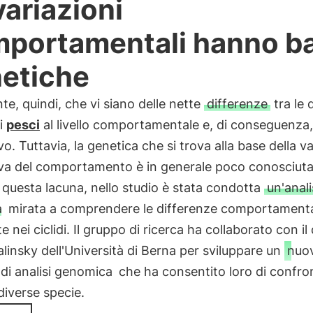
variazioni
portamentali hanno ba
etiche
nte, quindi, che vi siano delle nette
differenze
tra le 
di
pesci
al livello comportamentale e, di conseguenza,
vo. Tuttavia, la genetica che si trova alla base della v
iva del comportamento è in generale poco conosciuta
questa lacuna, nello studio è stata condotta
un'anali
a
mirata a comprendere le differenze comportamenta
e nei ciclidi. Il gruppo di ricerca ha collaborato con il
linsky dell'Università di Berna per sviluppare un
nuo
di analisi genomica
che ha consentito loro di confron
 diverse specie.