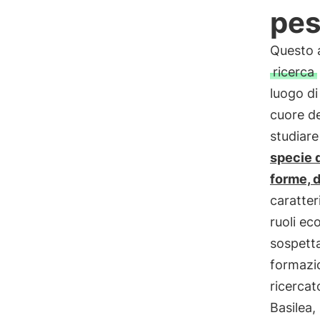
pes
Questo a
ricerca
luogo di
cuore de
studiare
specie d
forme, d
caratter
ruoli ec
sospetta
formazio
ricercat
Basilea,