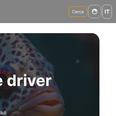
IT
m
Cerca
 driver
idi