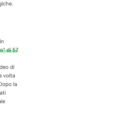
giche.
in
o" di 57
ideo di
a volta
Dopo la
ati
ale