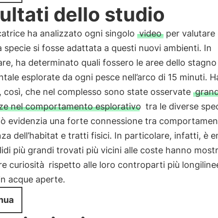
sultati dello studio
catrice ha analizzato ogni singolo
video
per valutare
 specie si fosse adattata a questi nuovi ambienti. In
are, ha determinato quali fossero le aree dello stagno
tale esplorate da ogni pesce nell’arco di 15 minuti. H
, così, che nel complesso sono state osservate
grand
nze nel comportamento esplorativo
tra le diverse spec
Ciò evidenzia una forte connessione tra comportamen
a dell’habitat e tratti fisici. In particolare, infatti, è
clidi più grandi trovati più vicini alle coste hanno most
e curiosità
rispetto alle loro controparti più longiline
in acque aperte.
nua