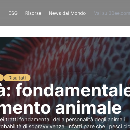
e
ESG
Risorse
News dal Mondo
Vai su 3Bee.co
Risultati
tà: fondamentale
amento animale
 tratti fondamentali della personalità degli animali
babilità di sopravvivenza. Infatti pare che i pesci cicl