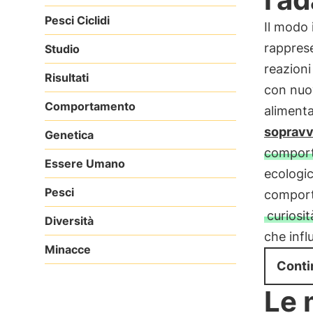
Pesci Ciclidi
Il modo 
rapprese
Studio
reazioni
Risultati
con nuov
Comportamento
aliment
sopravv
Genetica
comport
Essere Umano
ecologici
Pesci
comport
curiosit
Diversità
che infl
Minacce
Conti
Le 