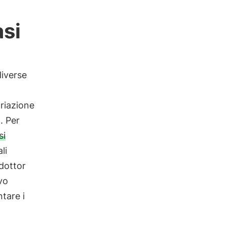
si
diverse
ariazione
. Per
si
li
 dottor
vo
tare i