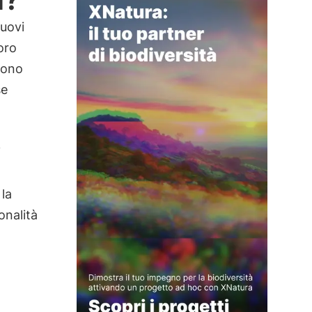
uovi
oro
cono
se
i
la
onalità