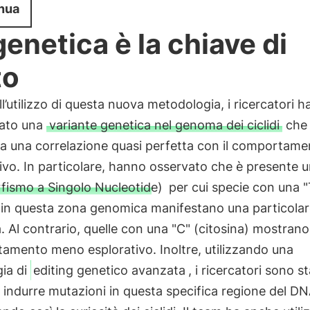
nua
genetica è la chiave di
to
ll’utilizzo di questa nuova metodologia, i ricercatori 
cato una
variante genetica nel genoma dei ciclidi
che
a una correlazione quasi perfetta con il comportame
ivo. In particolare, hanno osservato che è presente 
fismo a Singolo Nucleotide)
per cui specie con una "
) in questa zona genomica manifestano una particola
à. Al contrario, quelle con una "C" (citosina) mostran
amento meno esplorativo. Inoltre, utilizzando una
gia di
editing genetico avanzata
, i ricercatori sono st
 indurre mutazioni in questa specifica regione del DN