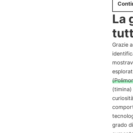
Conti
La 
tut
Grazie a
identifi
mostrav
esplorat
(Polimor
(timina
curiosit
comport
tecnolo
grado di