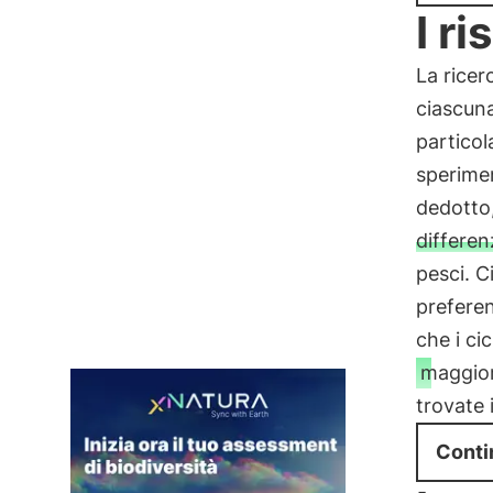
I ri
La ricer
ciascuna
particol
sperimen
dedotto
differe
pesci. 
preferenz
che i ci
maggior
trovate 
Conti