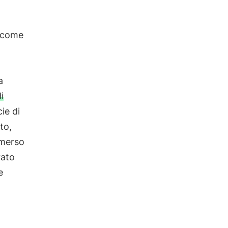
 come
a
i
ie di
to,
 emerso
rato
e