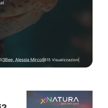
at.
Di
3Bee, Alessia Mircoli
815 Visualizzazioni
i?