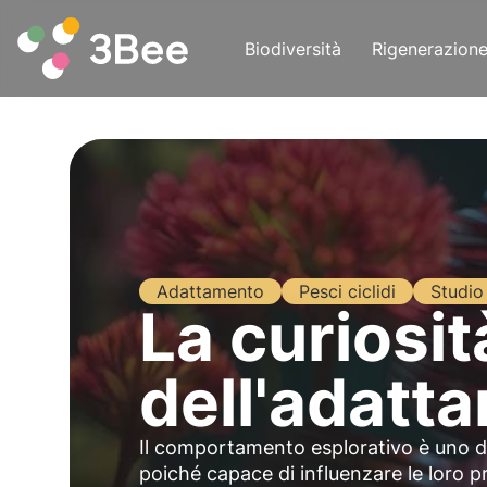
Biodiversità
Rigenerazion
Adattamento
Pesci ciclidi
Studio
La curiosi
dell'adatt
Il comportamento esplorativo è uno dei
poiché capace di influenzare le loro pro