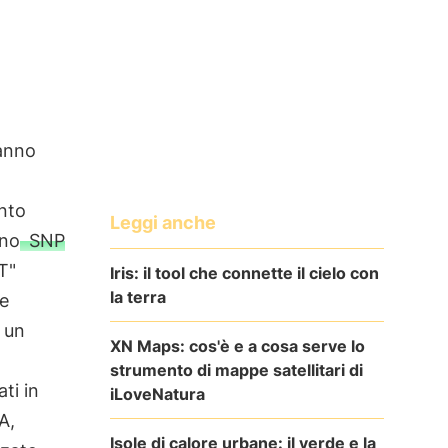
hanno
nto
Leggi anche
uno
SNP
T"
Iris: il tool che connette il cielo con
la terra
re
o un
XN Maps: cos'è e a cosa serve lo
strumento di mappe satellitari di
ati in
iLoveNatura
A,
Isole di calore urbane: il verde e la