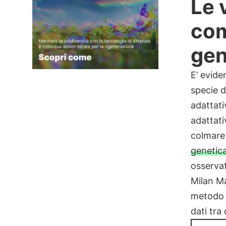
Le 
com
gen
E’ evide
specie 
adattati
adattat
colmare 
genetic
osservat
Milan Ma
metodo 
dati tra