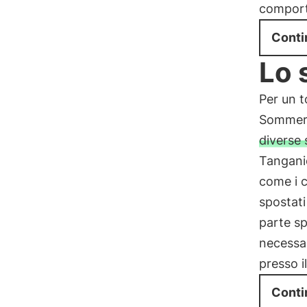
compor
Conti
Lo 
Per un t
Sommer-
diverse s
Tanganic
come i c
spostati
parte s
necessa
presso i
Conti