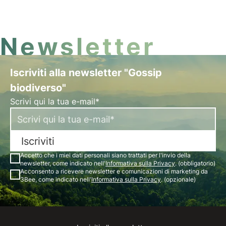
l’apicoltore sono molte e di svariata natura.
Newsletter
Iscriviti alla newsletter "Gossip
biodiverso"
Scrivi qui la tua e-mail*
Iscriviti
Accetto che i miei dati personali siano trattati per l'invio della
newsletter, come indicato nell'
Informativa sulla Privacy
. (obbligatorio)
Acconsento a ricevere newsletter e comunicazioni di marketing da
3Bee, come indicato nell'
Informativa sulla Privacy
. (opzionale)