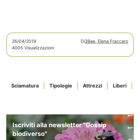
26/04/2019
Di
3Bee, Elena Fraccaro
4005 Visualizzazioni
Sciamatura
Tipologie
Attrezzi
Liberi
S
Iscriviti alla newsletter "Gossip
biodiverso"