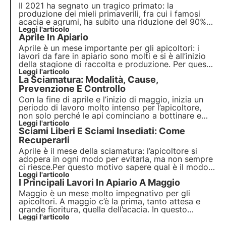
Il 2021 ha segnato un tragico primato: la
produzione dei mieli primaverili, fra cui i famosi
acacia e agrumi, ha subito una riduzione del 90%
rispetto alle medie degli scorsi anni. L’azzeramento
Leggi l'articolo
Aprile In Apiario
delle produzioni di miele primaverile ha obbligato
gli apicoltori a effettuare nutrizioni di emergenza.
Aprile è un mese importante per gli apicoltori: i
lavori da fare in apiario sono molti e si è all’inizio
della stagione di raccolta e produzione. Per questo
motivo è molto importante sapere quali sono gli
Leggi l'articolo
La Sciamatura: Modalità, Cause,
interventi che devono essere fatti per poter avere
delle famiglie nelle migliori condizioni.
Prevenzione E Controllo
Con la fine di aprile e l’inizio di maggio, inizia un
periodo di lavoro molto intenso per l’apicoltore,
non solo perché le api cominciano a bottinare e
produrre miele, ma anche perché, in questi primi
Leggi l'articolo
Sciami Liberi E Sciami Insediati: Come
mesi primaverili, si verifica il famoso fenomeno
della sciamatura.
Recuperarli
Aprile è il mese della sciamatura: l’apicoltore si
adopera in ogni modo per evitarla, ma non sempre
ci riesce.Per questo motivo sapere qual è il modo
migliore per recuperare uno “sciame fuggiasco”
Leggi l'articolo
I Principali Lavori In Apiario A Maggio
diventa utilissimo per arginare i danni.
Maggio è un mese molto impegnativo per gli
apicoltori. A maggio c’è la prima, tanto attesa e
grande fioritura, quella dell’acacia. In questo
periodo il pericolo della sciamatura è più che mai
Leggi l'articolo
incombente. Le attività che tengono impegnato