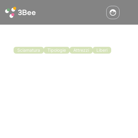
Sciamatura
Tipologie
Attrezzi
Liberi
Sciami Liberi E Sciami Insediati:
Come Recuperarli
Tra i mesi di aprile e giugno la produzione di
miele non è l’unico pensiero che assilla gli
apicoltori. Questo è anche il periodo della
sciamatura: l’apicoltore si adopera in ogni
modo per evitarla, ma non sempre ci riesce.
Leggi l'articolo