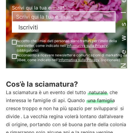
Newsletter
Scrivi qui la tua e-mail*
Iscriviti
Accetto che i miei dati personali siano trattati per l'invio della
newsletter, come indicato nell'
Informativa sulla Privacy
.
(obbligatorio)
Acconsento a ricevere newsletter e comunicazioni di marketing da
3Bee, come indicato nell'
Informativa sulla Privacy
. (opzionale)
Cos’è la sciamatura?
La sciamatura è un evento del tutto
naturale
che
interessa le famiglie di api. Quando
una famiglia
cresce troppo e non ha più spazio per svilupparsi
si
divide
. La vecchia regina volerà lontano dall’alveare
di origine, portando con sé buona parte della colonia
e rimarranno solo alcune api e la regina vergine