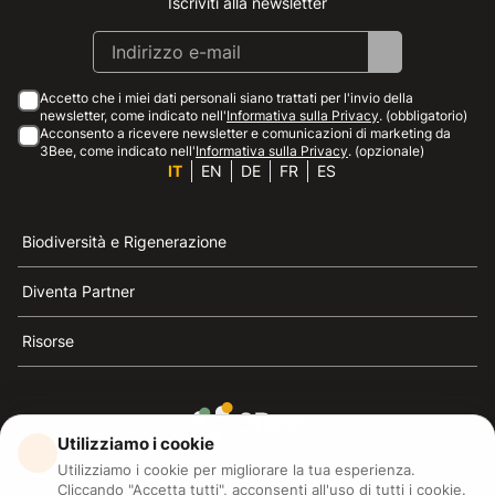
Iscriviti alla newsletter
Instagram
Facebook
Linkedin
Youtube
Accetto che i miei dati personali siano trattati per l'invio della
newsletter, come indicato nell'
Informativa sulla Privacy
. (obbligatorio)
Acconsento a ricevere newsletter e comunicazioni di marketing da
3Bee, come indicato nell'
Informativa sulla Privacy
. (opzionale)
IT
EN
DE
FR
ES
Biodiversità e Rigenerazione
Diventa Partner
Risorse
Utilizziamo i cookie
3Bee è il riferimento della sostenibilità, la difesa delle
Utilizziamo i cookie per migliorare la tua esperienza.
api e della biodiversità
Cliccando "Accetta tutti", acconsenti all'uso di tutti i cookie.