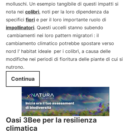
molluschi. Un esempio tangibile di questi impatti si
nota nei
colibrì
, noti per la loro dipendenza da
specifici
fiori
e per il loro importante ruolo di
impollinatori
. Questi uccelli stanno subendo
cambiamenti nei loro pattern migratori
: il
cambiamento climatico potrebbe spostare verso
nord l'
habitat ideale
per i colibrì, a causa delle
modifiche nei periodi di fioritura delle piante di cui si
nutrono.
Continua
Oasi 3Bee per la resilienza
climatica