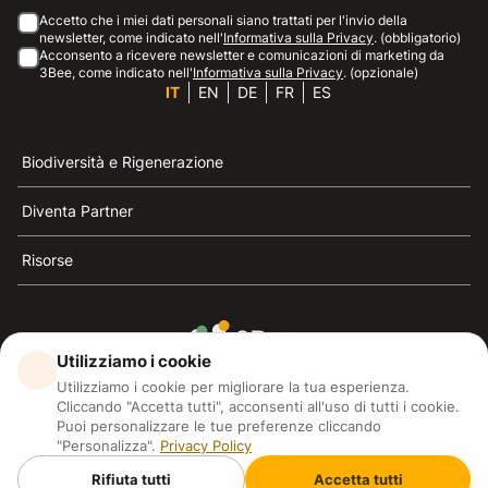
Accetto che i miei dati personali siano trattati per l'invio della
newsletter, come indicato nell'
Informativa sulla Privacy
. (obbligatorio)
Acconsento a ricevere newsletter e comunicazioni di marketing da
3Bee, come indicato nell'
Informativa sulla Privacy
. (opzionale)
IT
EN
DE
FR
ES
Biodiversità e Rigenerazione
Diventa Partner
Risorse
Utilizziamo i cookie
3Bee è il riferimento della sostenibilità, la difesa delle
Utilizziamo i cookie per migliorare la tua esperienza.
api e della biodiversità
Cliccando "Accetta tutti", acconsenti all'uso di tutti i cookie.
Puoi personalizzare le tue preferenze cliccando
"Personalizza".
Privacy Policy
3Bee S.R.L Via Pastrengo 14, 20159, Milano (MI)
P.IVA: IT09711590969
Rifiuta tutti
Accetta tutti
3Bee GmbHSede legale: Oranienburger Straße 23, 10178