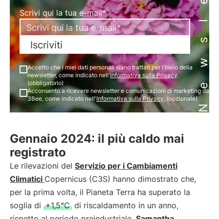
Newsletter
Scrivi qui la tua e-mail*
Iscriviti
Accetto che i miei dati personali siano trattati per l'invio della
newsletter, come indicato nell'
Informativa sulla Privacy
.
(obbligatorio)
Acconsento a ricevere newsletter e comunicazioni di marketing da
3Bee, come indicato nell'
Informativa sulla Privacy
. (opzionale)
Gennaio 2024: il più caldo mai
registrato
Le rilevazioni del
Servizio per i
Cambiamenti
Climatici
Copernicus (C3S) hanno dimostrato che,
per la prima volta, il Pianeta Terra ha superato la
soglia di
+1,5°C
di riscaldamento in un anno,
rispetto al periodo preindustriale.
Samantha