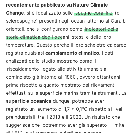
recentemente pubblicato su Nature Climate
Change
, si è focalizzato sulle
spugne coralline
(o
sclerospugne) presenti negli oceani attorno ai Caraibi
orientali, che si configurano come
indicatori della
storia climatica degli oceani
stessi e delle loro
temperature. Questo perché il loro scheletro calcareo
registra qualsiasi
cambiamento climatico
. I dati
analizzati dallo studio mostrano come il
riscaldamento
legato alle attività umane sia
cominciato già intorno al
1860
, ovvero ottant’anni
prima rispetto a quanto mostrato dai rilevamenti
effettuati sulla superficie marina tramite strumenti. La
superficie oceanica
dunque, potrebbe aver
registrato un
aumento di 1,7 ± 0,1°C rispetto ai livelli
preindustriali
tra il 2018 e il 2022. Un risultato che
suggerisce che
potremmo aver già superato il limite