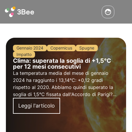
Gennaio 2024
Copernicus
Spugne
Impatto
Clima: superata la soglia di +1,5°C
per 12 mesi consecutivi
La temperatura media del mese di gennaio
2024 ha raggiunto i 13,14°C: +0,12 gradi
rispetto al 2020. Abbiamo quindi superato la
soglia di 1,5°C fissata dall'Accordo di Parigi?
Approfondisci in questo articolo gli studi più
Leggi l'articolo
recenti e scopri come il cambiamento climatico
impatta sulla biodiversità.