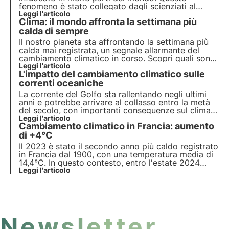
fenomeno è stato collegato dagli scienziati al
cambiamento climatico. Molte aree del mondo
Leggi l'articolo
Clima: il mondo affronta la settimana più
stanno affrontando incendi, siccità e alluvioni più
frequenti e intensi, mettendo a rischio ecosistemi e
calda di sempre
impollinatori.
Il nostro pianeta sta affrontando la
settimana più
calda mai registrata
, un segnale allarmante del
cambiamento climatico in corso. Scopri quali sono
le conseguenze sulla biodiversità e quali misure
Leggi l'articolo
L'impatto del cambiamento climatico sulle
dobbiamo adottare per preservarla di fronte al
cambiamento climatico.
correnti oceaniche
La corrente del Golfo sta rallentando negli ultimi
anni e potrebbe arrivare al collasso entro la metà
del secolo, con importanti conseguenze sul clima
di tutto il mondo: saranno coinvolte le
Leggi l'articolo
Cambiamento climatico in Francia: aumento
precipitazioni, i venti e le temperature.
di +4°C
Il 2023 è stato il secondo anno più caldo registrato
in Francia dal 1900, con una temperatura media di
14,4°C. In questo contesto, entro l'estate 2024
verrà attivato il “Terzo Piano Nazionale di
Leggi l'articolo
Adattamento ai Cambiamenti Climatici”.
Approfondisci le misure del piano in questo
articolo.
Newsletter