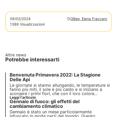
09/02/2024
Di
3Bee, Elena Fraccaro
1388 Visualizzazioni
Altre news
Potrebbe interessarti
Benvenuta Primavera 2022: La Stagione
Delle Api
Le giornate si stanno allungando, le temperature si
fanno più miti, il sole è più caldo e si iniziano a
scorgere i primi fiori, che con il loro colore
sgargiante squarciano il grigiore invernale. La
Leggi l'articolo
Gennaio di fuoco: gli effetti del
primavera è ormai alle porte: quest’anno la
saluteremo ufficialmente il 20 marzo!
cambiamento climatico
Gennaio è stato un mese particolarmente
infuocato in molte parti del mondo. Questo