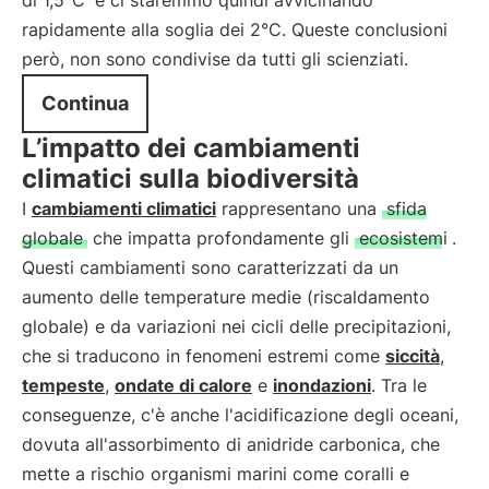
di 1,5°C
e ci staremmo quindi avvicinando
rapidamente alla soglia dei 2°C. Queste conclusioni
però, non sono condivise da tutti gli scienziati.
Continua
L’impatto dei cambiamenti
climatici sulla biodiversità
I
cambiamenti climatici
rappresentano una
sfida
globale
che impatta profondamente gli
ecosistemi
.
Questi cambiamenti sono caratterizzati da un
aumento delle temperature medie (riscaldamento
globale) e da variazioni nei cicli delle precipitazioni,
che si traducono in fenomeni estremi come
siccità
,
tempeste
,
ondate di calore
e
inondazioni
. Tra le
conseguenze, c'è anche l'acidificazione degli oceani,
dovuta all'assorbimento di anidride carbonica, che
mette a rischio organismi marini come coralli e