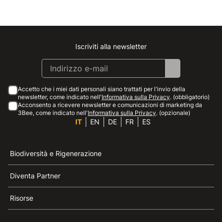
Iscriviti alla newsletter
Instagram
Facebook
Linkedin
Youtube
Accetto che i miei dati personali siano trattati per l'invio della
newsletter, come indicato nell'
Informativa sulla Privacy
. (obbligatorio)
Acconsento a ricevere newsletter e comunicazioni di marketing da
3Bee, come indicato nell'
Informativa sulla Privacy
. (opzionale)
IT
EN
DE
FR
ES
Biodiversità e Rigenerazione
Diventa Partner
Risorse