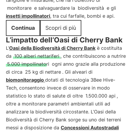
tangibile e misurabile, che ha l'obiettivo di
monitorare
e salvaguardare la
biodiversità
e gli
insetti impollinatori
, tra cui farfalle, bombi e api.
Continua
Scopri di più
L’impatto dell’Oasi di Cherry Bank
L’
Oasi della Biodiversità di Cherry Bank
è costituita
da
100 alberi nettariferi
, che contribuiscono a nutrire
5.000 impollinatori
ogni anno grazie alla produzione
di circa
25 kg di nettare
. Gli alveari di
biomonitoraggio
dotati di tecnologia 3Bee Hive-
Tech, consentono invece di osservare in modo
statistico lo stato di salute di oltre
1.500.000 api
,
oltre a monitorare parametri ambientali utili ad
analizzare la biodiversità circostante. L’Oasi della
Biodiversità di Cherry Bank sorge su uno dei terreni
messi a disposizione da
Concessioni Autostradali