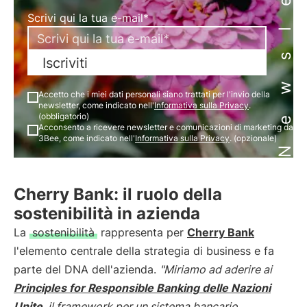
Newsletter
Scrivi qui la tua e-mail*
Iscriviti
Accetto che i miei dati personali siano trattati per l'invio della
newsletter, come indicato nell'
Informativa sulla Privacy
.
(obbligatorio)
Acconsento a ricevere newsletter e comunicazioni di marketing da
3Bee, come indicato nell'
Informativa sulla Privacy
. (opzionale)
Cherry Bank: il ruolo della
sostenibilità in azienda
La
sostenibilità
rappresenta per
Cherry Bank
l'elemento centrale della strategia di business e fa
parte del DNA dell'azienda.
"Miriamo ad aderire ai
Principles for Responsible Banking delle Nazioni
Unite
, il framework per un sistema bancario