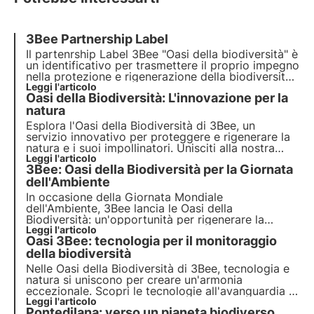
3Bee Partnership Label
Il partenrship Label 3Bee "Oasi della biodiversità" è
un identificativo per trasmettere il proprio impegno
nella protezione e rigenerazione della biodiversità.
Un significato importante per un obiettivo comune.
Leggi l'articolo
Oasi della Biodiversità: L'innovazione per la
natura
Esplora l'Oasi della Biodiversità di 3Bee, un
servizio innovativo per proteggere e
rigenerare la
natura e i suoi impollinatori
. Unisciti alla nostra
mission e scopri come la
Leggi l'articolo
tecnologia
e la
3Bee: Oasi della Biodiversità per la Giornata
biodiversità
si incontrano per creare un
futuro
più
verde per le aziende e il pianeta.
dell'Ambiente
In occasione della Giornata Mondiale
dell'Ambiente, 3Bee lancia le
Oasi della
Biodiversità
: un'opportunità per rigenerare la
natura
Leggi l'articolo
e preservare gli
impollinatori
. Unisciti a noi
Oasi 3Bee: tecnologia per il monitoraggio
e scopri come la nostra missione combina
tecnologia
della biodiversità
all'avanguardia e
impegno ambientale
.
Nelle Oasi della Biodiversità di 3Bee, tecnologia e
natura si uniscono per creare un'armonia
eccezionale. Scopri le tecnologie all'avanguardia di
3Bee e il loro ruolo fondamentale nella
Leggi l'articolo
Pontedilana: verso un pianeta biodiverso
rigenerazione degli ecosistemi e della biodiversità