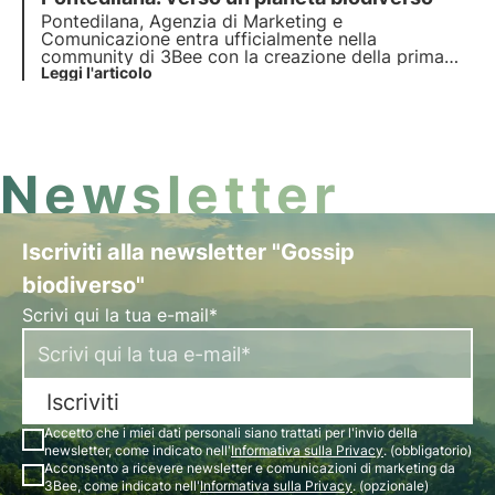
all'interno delle Oasi.
Pontedilana, Agenzia di Marketing e
Comunicazione entra ufficialmente nella
community di 3Bee con la creazione della prima
Oasi della Biodiversità in Veneto, composta da 50
Leggi l'articolo
alberi nettariferi. L'intervista a Barbara Pontello,
CEO e Founder.
Newsletter
Iscriviti alla newsletter "Gossip
biodiverso"
Scrivi qui la tua e-mail*
Iscriviti
Accetto che i miei dati personali siano trattati per l'invio della
newsletter, come indicato nell'
Informativa sulla Privacy
. (obbligatorio)
Acconsento a ricevere newsletter e comunicazioni di marketing da
3Bee, come indicato nell'
Informativa sulla Privacy
. (opzionale)