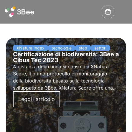
XNatura Index
tecnologie
step
settori
Certificazione di biodiversità: 3Bee a
Cibus Tec 2023
A distanza di un anno si consolida XNatura
Score, il primo protocollo di monitoraggio
della biodiversità basato sulla tecnologia
sviluppato da 3Bee. XNatura Score offre una
reportistica compliant con le normative
Leggi l'articolo
europee e una label di prodotto che certifica
l’utilizzo del protocollo.