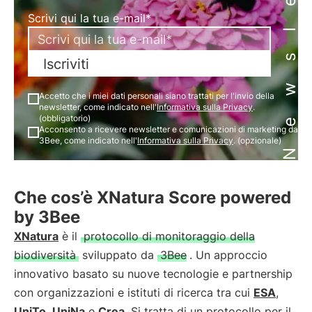
Newsletter
Scrivi qui la tua e-mail*
Iscriviti
Accetto che i miei dati personali siano trattati per l'invio della
newsletter, come indicato nell'
Informativa sulla Privacy
.
(obbligatorio)
Acconsento a ricevere newsletter e comunicazioni di marketing da
3Bee, come indicato nell'
Informativa sulla Privacy
. (opzionale)
Che cos’è XNatura Score powered
by 3Bee
XNatura
è il
protocollo di monitoraggio della
biodiversità
sviluppato da
3Bee
. Un approccio
innovativo basato su nuove tecnologie e partnership
con organizzazioni e istituti di ricerca tra cui
ESA
,
UniTo
,
UniNa
e
Crea
. Si tratta di un protocollo per il