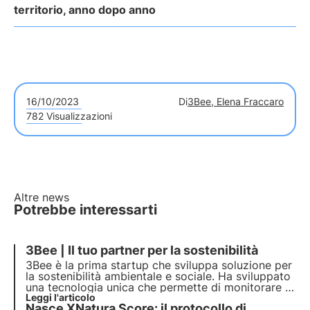
territorio, anno dopo anno
16/10/2023
Di
3Bee, Elena Fraccaro
782 Visualizzazioni
Altre news
Potrebbe interessarti
3Bee | Il tuo partner per la sostenibilità
3Bee è la prima startup che sviluppa soluzione per
la
sostenibilità ambientale e sociale
. Ha sviluppato
una tecnologia unica che permette di monitorare le
api e la biodiversità. Con oltre 300 aziende partner
Leggi l'articolo
Nasce XNatura Score: il protocollo di
e più di 150 mila clienti vuole imporsi come leader