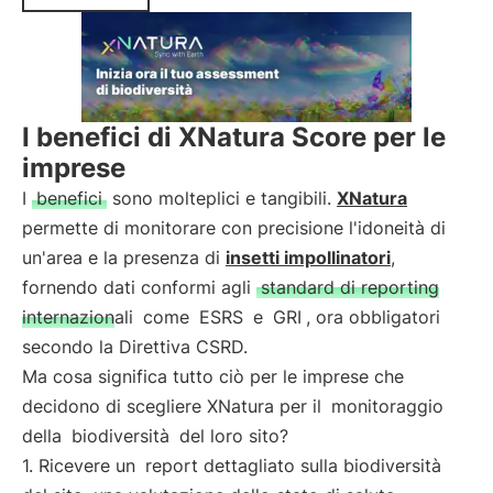
I benefici di XNatura Score per le
imprese
I
benefici
sono molteplici e tangibili.
XNatura
permette di monitorare con precisione l'idoneità di
un'area e la presenza di
insetti impollinatori
,
fornendo dati conformi agli
standard di reporting
internazionali
come
ESRS
e
GRI
, ora obbligatori
secondo la Direttiva CSRD.
Ma cosa significa tutto ciò per le imprese che
decidono di scegliere XNatura per il
monitoraggio
della
biodiversità
del loro sito?
1. Ricevere un
report dettagliato sulla biodiversità