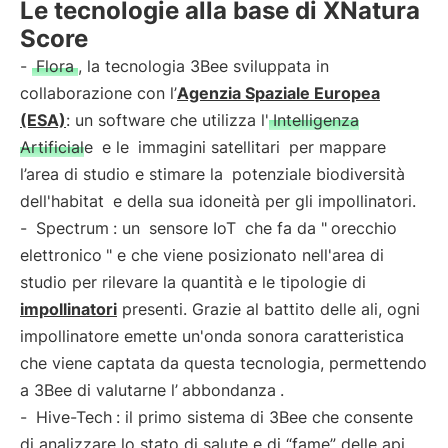
Le tecnologie alla base di XNatura
Score
-
Flora
, la tecnologia 3Bee sviluppata in
collaborazione con l’
Agenzia Spaziale Europea
(ESA)
: un software che utilizza l'
Intelligenza
Artificiale
e le
immagini satellitari
per mappare
l’area di studio e stimare la
potenziale biodiversità
dell'habitat
e della sua idoneità per gli impollinatori.
-
Spectrum
: un
sensore IoT
che fa da "
orecchio
elettronico
" e che viene posizionato nell'area di
studio per rilevare la quantità e le tipologie di
impollinatori
presenti. Grazie al battito delle ali, ogni
impollinatore emette un'onda sonora caratteristica
che viene captata da questa tecnologia, permettendo
a 3Bee di valutarne l’
abbondanza
.
-
Hive-Tech
: il primo sistema di 3Bee che consente
di analizzare lo stato di salute e di “fame” delle api