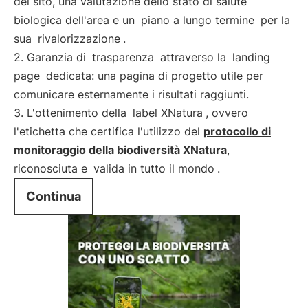
del sito, una valutazione dello stato di salute
biologica dell'area e un
piano a lungo termine
per la
sua
rivalorizzazione
.
2. Garanzia di
trasparenza
attraverso la
landing
page
dedicata: una pagina di progetto utile per
comunicare esternamente i risultati raggiunti.
3. L'ottenimento della
label XNatura
, ovvero
l'etichetta che certifica l'utilizzo del
protocollo di
monitoraggio della biodiversità XNatura
,
riconosciuta e
valida in tutto il mondo
.
Continua