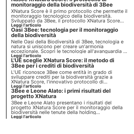
per la protezione ambientale.
monitoraggio della biodiversità di 3Bee
XNatura Score è il primo protocollo che permette il
monitoraggio tecnologico della biodiversità.
Sviluppato da 3Bee, il protocollo XNatura Score
premia l’impegno delle aziende nella conservazione
Leggi l'articolo
Oasi 3Bee: tecnologia per il monitoraggio
della biodiversità: la sua applicazione è verificata
da Bureau Veritas Italia. Scopri di più in questo
della biodiversità
articolo.
Nelle Oasi della Biodiversità di 3Bee, tecnologia e
natura si uniscono per creare un'armonia
eccezionale. Scopri le tecnologie all'avanguardia di
3Bee e il loro ruolo fondamentale nella
Leggi l'articolo
L'UE sceglie XNatura Score: il metodo di
rigenerazione degli ecosistemi e della biodiversità
all'interno delle Oasi.
3Bee per i crediti di biodiversità
L'UE riconosce 3Bee come entità in grado di
sviluppare crediti per la biodiversità grazie a
XNatura Score, l'innovativo protocollo di
monitoraggio della biodiversità basato sulla
Leggi l'articolo
3Bee e Leone Alato: i primi risultati del
bioacustica e sul telerilevamento. Una metodologia
innovativa che consente alle aziende di migliorare
progetto XNatura
e compensare il proprio impatto sulla biodiversità.
3Bee e Leone Alato presentano i risultati del
progetto XNatura Score per il monitoraggio della
biodiversità nelle tenute della holding
agroalimentare di Generali. Scopri in questo
Leggi l'articolo
articolo i primi dati emersi e come tecnologia e
agricoltura tradizionale possono allearsi per la
rigenerazione.