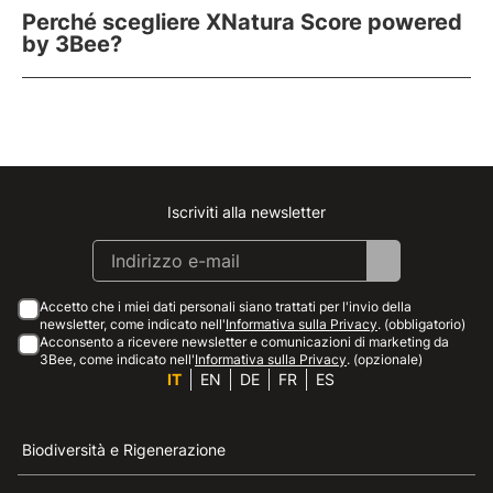
Perché scegliere XNatura Score powered
by 3Bee?
Iscriviti alla newsletter
Instagram
Facebook
Linkedin
Youtube
Accetto che i miei dati personali siano trattati per l'invio della
newsletter, come indicato nell'
Informativa sulla Privacy
. (obbligatorio)
Acconsento a ricevere newsletter e comunicazioni di marketing da
3Bee, come indicato nell'
Informativa sulla Privacy
. (opzionale)
IT
EN
DE
FR
ES
Biodiversità e Rigenerazione