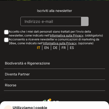
Iscriviti alla newsletter
Instagram
Facebook
Linkedin
Youtube
Accetto che i miei dati personali siano trattati per l'invio della
newsletter, come indicato nell'
Informativa sulla Privacy
. (obbligatorio)
Acconsento a ricevere newsletter e comunicazioni di marketing da
3Bee, come indicato nell'
Informativa sulla Privacy
. (opzionale)
IT
EN
DE
FR
ES
Biodiversità e Rigenerazione
Diventa Partner
Risorse
Utilizziamo i cookie