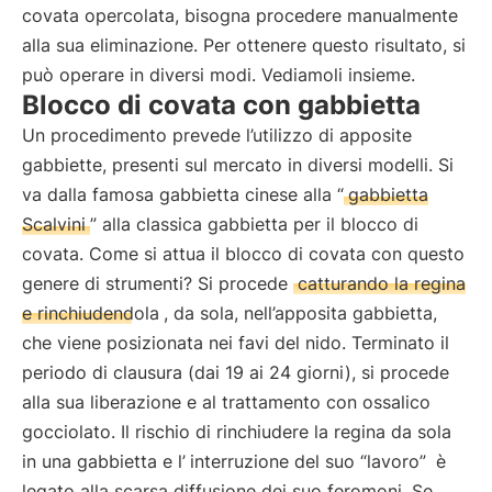
covata opercolata, bisogna procedere manualmente
alla sua eliminazione. Per ottenere questo risultato, si
può operare in diversi modi. Vediamoli insieme.
Blocco di covata con gabbietta
Un procedimento prevede l’utilizzo di apposite
gabbiette, presenti sul mercato in diversi modelli. Si
va dalla famosa gabbietta cinese alla “
gabbietta
Scalvini
” alla classica gabbietta per il blocco di
covata. Come si attua il blocco di covata con questo
genere di strumenti? Si procede
catturando la regina
e rinchiudendola
, da sola, nell’apposita gabbietta,
che viene posizionata nei favi del nido. Terminato il
periodo di clausura (dai 19 ai 24 giorni), si procede
alla sua liberazione e al trattamento con ossalico
gocciolato. Il rischio di rinchiudere la regina da sola
in una gabbietta e l’
interruzione del suo “lavoro”
è
legato alla scarsa diffusione dei suo feromoni. Se