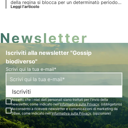
della regina si blocca per un determinato periodo
di tempo. Tuttavia, esso è anche una biotecnica
Leggi l'articolo
praticata da moltissimi apicoltori che permette di
raggiungere la situazione di assenza di covata.
Newsletter
Iscriviti alla newsletter "Gossip
biodiverso"
Scrivi qui la tua e-mail*
Iscriviti
Accetto che i miei dati personali siano trattati per l'invio della
newsletter, come indicato nell'
Informativa sulla Privacy
. (obbligatorio)
Acconsento a ricevere newsletter e comunicazioni di marketing da
3Bee, come indicato nell'
Informativa sulla Privacy
. (opzionale)