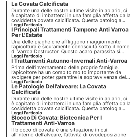
La Covata Calcificata
Durante una delle nostre ultime visite in apiario, ci
è capitato di imbatterci in una famiglia affetta dalla
cosiddetta covata calcificata. Questa patologia,
ormai piuttosto conosciuta anche nella nostra
Leggi l'articolo
I Principali Trattamenti Tampone Anti Varroa
penisola, presenta dei segni caratteristici ben
precisi.Capiamo quali sono e come comportarci.
Per L'Estate
Una delle piaghe che affliggono maggiormente
l’apicoltura è sicuramente conosciuta sotto il nome
di Varroa Destructor. Questo acaro parassita si
nutre dell’emolinfa delle api, infestandole fin da
Leggi l'articolo
I Trattamenti Autunno-Invernali Anti-Varroa
quando sono ancora in fase di sviluppo. Vediamo i
principali trattamenti!
Prima dell’invernamento delle proprie famiglie,
l’apicoltore ha un compito molto importante da
svolgere per poter garantire la sopravvivenza delle
proprie api all’inverno, ovvero i trattamenti anti-
Leggi l'articolo
Le Patologie Dell’alveare: La Covata
varroa. DIversi da quelli estivi detti “tampone”,
questi invernali sono definiti "di pulizia".
Calcificata
Durante una delle nostre ultime visite in apiario, ci
è capitato di imbatterci in una famiglia affetta dalla
cosiddetta covata calcificata. Questa patologia,
sfortunatamente ormai piuttosto conosciuta
Leggi l'articolo
Blocco Di Covata: Biotecnica Per I
presenta dei segni caratteristici ben precisi, ecco
quali.
Trattamenti Anti-Varroa
Il blocco di covata è una situazione in cui,
all’interno dell’alveare, l’attività di ovodeposizione