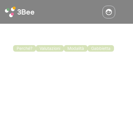
Perché?
Valutazioni
Modalità
Gabbietta
Blocco Di Covata: Biotecnica Per I
Trattamenti Anti-Varroa
Il blocco di covata è una situazione in cui,
all’interno dell’alveare, l’attività di
ovodeposizione della regina si blocca per un
determinato periodo di tempo. Tuttavia, esso è
anche una biotecnica praticata da moltissimi
Leggi l'articolo
apicoltori che permette di raggiungere la
situazione di assenza di covata.