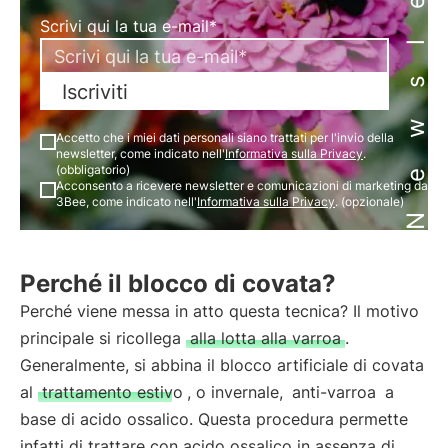
Newsletter
Scrivi qui la tua e-mail*
Iscriviti
Accetto che i miei dati personali siano trattati per l'invio della
newsletter, come indicato nell'
Informativa sulla Privacy
.
(obbligatorio)
Acconsento a ricevere newsletter e comunicazioni di marketing da
3Bee, come indicato nell'
Informativa sulla Privacy
. (opzionale)
Perché il blocco di covata?
Perché viene messa in atto questa tecnica? Il motivo
principale si ricollega
alla lotta alla varroa
.
Generalmente, si abbina il blocco artificiale di covata
al
trattamento estivo
, o invernale,
anti-varroa
a
base di acido ossalico. Questa procedura permette
infatti di trattare con acido ossalico in assenza di