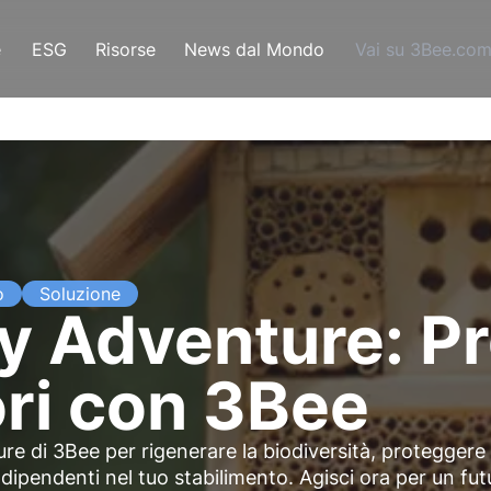
e
ESG
Risorse
News dal Mondo
Vai su 3Bee.co
o
Soluzione
y Adventure: Pr
ori con 3Bee
ture di 3Bee per
rigenerare la biodiversità
, proteggere 
e
dipendenti
nel tuo stabilimento. Agisci ora per un fut