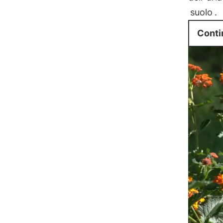
suolo
.
Conti