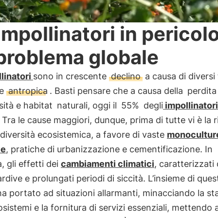
 impollinatori in pericolo
problema globale
linatori
sono in crescente
declino
a causa di diversi 
ne
antropica
. Basti pensare che a causa della
perdita
sità e habitat
naturali, oggi il
55%
degli
impollinator
. Tra le cause maggiori, dunque, prima di tutte vi è la 
odiversità ecosistemica, a favore di vaste
monocultur
ve
, pratiche di urbanizzazione e cementificazione. In
, gli effetti dei
cambiamenti climatici
, caratterizzati
ardive e prolungati periodi di siccità. L’insieme di ques
 ha portato ad situazioni allarmanti, minacciando la sta
osistemi e la fornitura di servizi essenziali, mettendo 