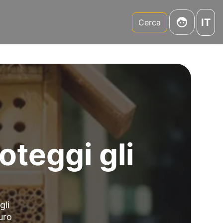
IT
m
Cerca
oteggi gli
gli
uro