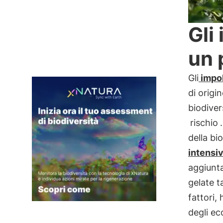
Gli
un 
Gli
impol
di origi
biodiver
rischio
della bi
intensi
aggiunta
gelate t
fattori,
degli ec