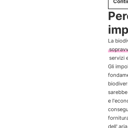
Conti
Per
imp
La biodi
soprav
servizi 
Gli impo
fondamen
biodiver
sarebbe
e l'econ
consegue
fornitur
dell'
aria