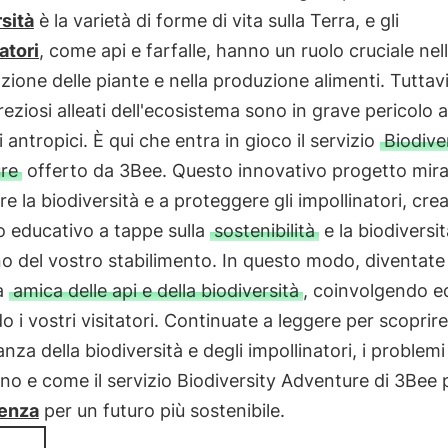
sità
è la varietà di forme di vita sulla Terra, e gli
atori
, come api e farfalle, hanno un ruolo cruciale nel
ione delle piante e nella produzione alimenti. Tuttavi
reziosi alleati dell'ecosistema sono in grave pericolo 
i antropici. È qui che entra in gioco il servizio
Biodive
re
offerto da 3Bee. Questo innovativo progetto mira
re la biodiversità e a proteggere gli impollinatori, cr
 educativo a tappe sulla
sostenibilità
e la biodiversit
rno del vostro stabilimento. In questo modo, diventate
ra
amica delle api e della biodiversità
, coinvolgendo e
 i vostri visitatori. Continuate a leggere per scoprire
anza della biodiversità e degli impollinatori, i problem
no e come il servizio Biodiversity Adventure di 3Bee
renza
per un futuro più sostenibile.