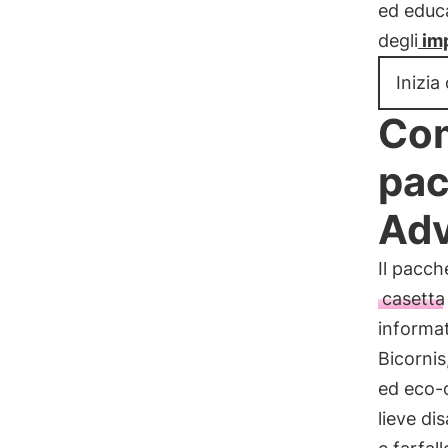
ed educa
degli
imp
Inizia
Com
pac
Adv
Il pacch
casetta
informat
Bicornis
ed eco-
lieve dis