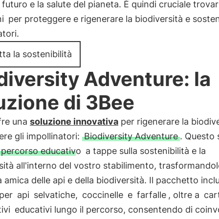
o futuro e la salute del pianeta. È quindi cruciale trova
i
per proteggere e rigenerare la biodiversità e sosten
atori.
ta la sostenibilità
diversity Adventure: la
uzione di 3Bee
fre una
soluzione innovativa
per rigenerare la biodive
re gli impollinatori:
Biodiversity Adventure
. Questo 
percorso educativo
a tappe sulla sostenibilità e la
sità all'interno del vostro stabilimento, trasformandol
a amica delle api e della biodiversità. Il pacchetto incl
 per
api
selvatiche,
coccinelle
e
farfalle
, oltre a
cart
ivi
educativi lungo il percorso, consentendo di coinv