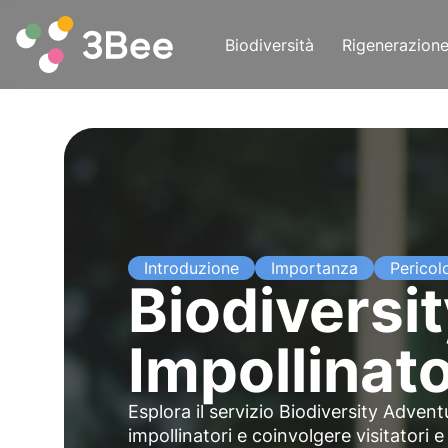
Biodiversità
Rigenerazion
Introduzione
Importanza
Pericol
Biodiversit
Impollinat
Esplora il servizio Biodiversity Adven
impollinatori
e coinvolgere
visitatori