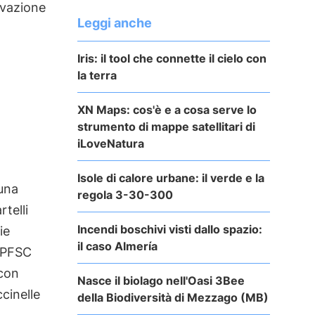
ervazione
Leggi anche
Iris: il tool che connette il cielo con
la terra
XN Maps: cos'è e a cosa serve lo
strumento di mappe satellitari di
iLoveNatura
Isole di calore urbane: il verde e la
 una
regola 3-30-300
rtelli
Incendi boschivi visti dallo spazio:
ie
il caso Almería
PFSC
con
Nasce il biolago nell'Oasi 3Bee
cinelle
della Biodiversità di Mezzago (MB)