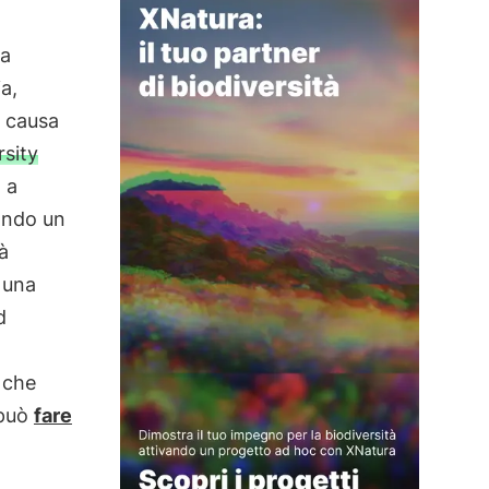
la
a,
a causa
rsity
 a
eando un
à
 una
d
i che
 può
fare