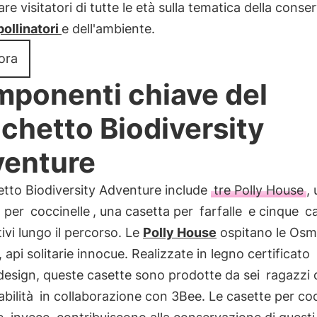
re visitatori di tutte le età sulla tematica della cons
ollinatori
e dell'ambiente.
 ora
ponenti chiave del
chetto Biodiversity
enture
etto Biodiversity Adventure include
tre Polly House
,
per
coccinelle
, una casetta per
farfalle
e cinque
ca
ivi lungo il percorso. Le
Polly House
ospitano le Osm
, api solitarie innocue. Realizzate in legno certificato
design, queste casette sono prodotte da sei
ragazzi 
abilità
in collaborazione con 3Bee. Le casette per coc