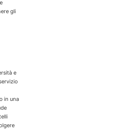
re
ere gli
rsità e
servizio
o in una
ude
elli
olgere