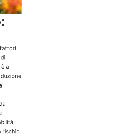
:
fattori
 di
i
è a
riduzione
e
 da
ti
bilità
a rischio