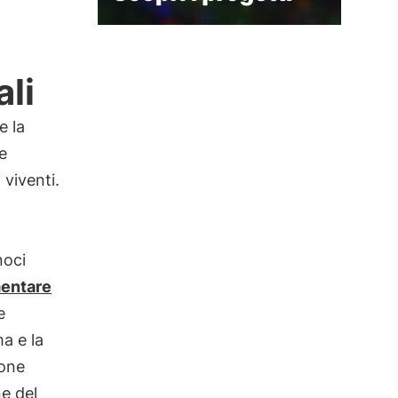
ali
e la
e
i viventi.
noci
mentare
e
a e la
ione
e del