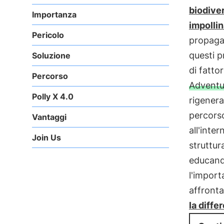
biodiver
Importanza
impollin
Pericolo
propagaz
questi p
Soluzione
di fattor
Percorso
Adventu
Polly X 4.0
rigenera
percorso
Vantaggi
all'inte
Join Us
struttu
educando
l'import
affronta
la diffe