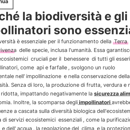
nua
ché la biodiversità e gli
ollinatori sono essenzi
versità è essenziale per il funzionamento della
Terra
vivenza
delle specie, inclusa l'umanità. Essa garantisc
ecosistemici
cruciali per il
benessere
di tutti gli esser
llinatori, come
api e farfalle
, svolgono un ruolo
tale nell'
impollinazione
e nella conservazione della
sità. Senza di loro, la produzione di frutta, verdura e 
 ridotta, impattando negativamente la
sicurezza ali
omia. Inoltre, la scomparsa degli
impollinatori
avrebb
nze a cascata sulla diversità biologica dell'ecosistem
a di servizi ecosistemici
essenziali
, come la purificaz
e dell'
acqua
, la regolazione del
clima
e la protezion