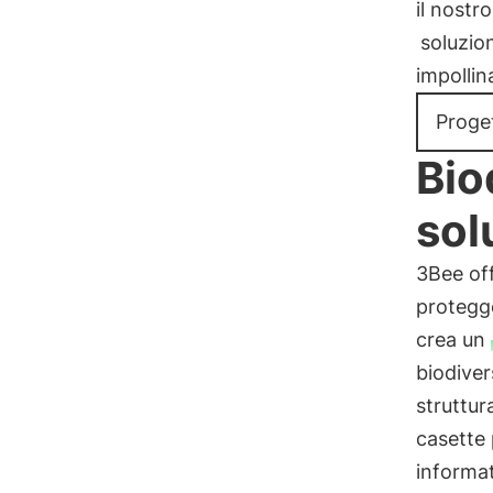
il nostr
soluzion
impollin
Proget
Bio
sol
3Bee of
protegge
crea un
biodiver
struttur
casette
informat