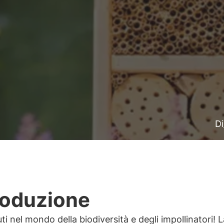
Di
roduzione
i nel mondo della biodiversità e degli impollinatori! L