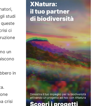
natori,
li studi
i queste
risi ci
truzione
ono un
buiscono
ebbero in
za.
zione
a crisi