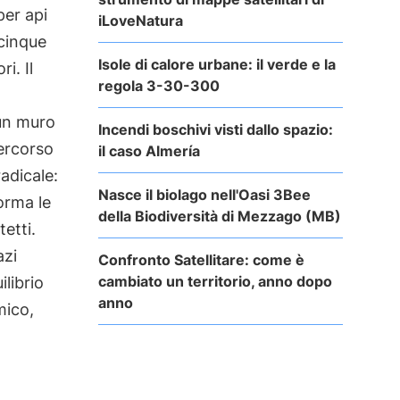
per api
iLoveNatura
 cinque
Isole di calore urbane: il verde e la
ri. Il
regola 3-30-300
 un muro
Incendi boschivi visti dallo spazio:
Percorso
il caso Almería
adicale:
Nasce il biolago nell'Oasi 3Bee
orma le
della Biodiversità di Mezzago (MB)
tetti.
azi
Confronto Satellitare: come è
cambiato un territorio, anno dopo
ilibrio
anno
mico,