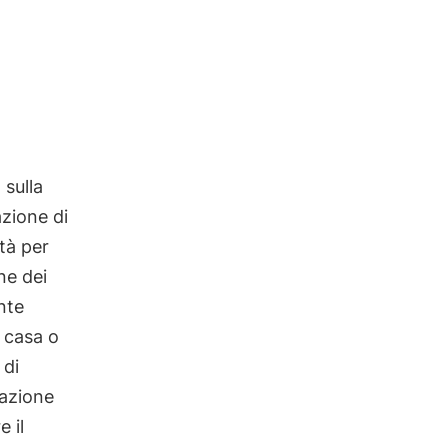
 sulla
azione di
tà per
ne dei
ente
a casa o
 di
vazione
 il