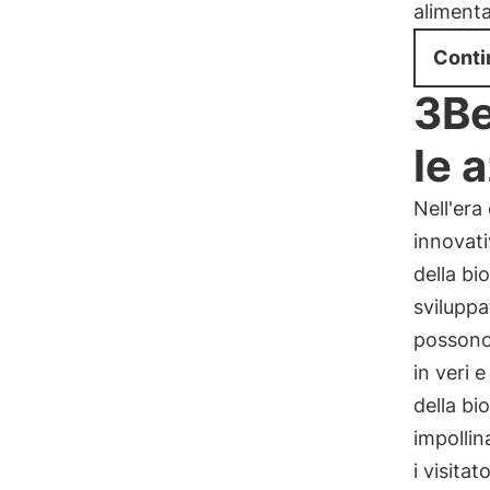
alimenta
Conti
3Be
le 
Nell'era
innovati
della bi
sviluppa
possono 
in veri 
della bi
impollin
i visita