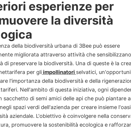
eriori esperienze per
muovere la diversità
logica
enza della biodiversità urbana di 3Bee può essere
mente migliorata attraverso attività che sensibilizzano
à di preservare la biodiversità. Una di queste è la cre
ettarifera per gli
impollinatori
selvatici, un'opportuni
are l'importanza della biodiversità e della rigenerazio
ttariferi. Nell'ambito di questa iniziativa, ogni dipend
n sacchetto di semi amici delle api che può piantare 
negli spazi verdi dell'azienda per creare insieme l'oasi
sità aziendale. L'obiettivo è coinvolgere nella conser
tura, promuovere la sostenibilità ecologica e rafforzare