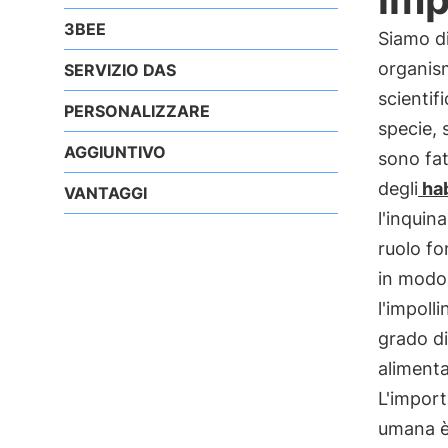
3BEE
Siamo di
organism
SERVIZIO DAS
scientif
PERSONALIZZARE
specie, s
AGGIUNTIVO
sono fat
degli
hab
VANTAGGI
l'inquin
ruolo fo
in modo 
l'impoll
grado di
alimenta
L'import
umana è 