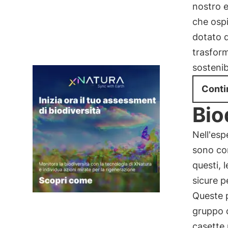
nostro e
che ospi
dotato d
trasform
sostenibi
Conti
Bio
Nell'esp
sono com
questi, 
sicure p
Queste p
gruppo d
casette 