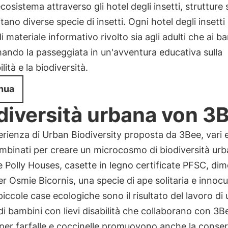
cosistema attraverso gli hotel degli insetti, strutture 
tano diverse specie di insetti. Ogni hotel degli insetti
i materiale informativo rivolto sia agli adulti che ai b
ando la passeggiata in un'avventura educativa sulla
lità e la biodiversità.
nua
diversità urbana von 3
erienza di Urban Biodiversity proposta da 3Bee, vari 
binati per creare un microcosmo di biodiversità urb
le Polly Houses, casette in legno certificate PFSC, di
er Osmie Bicornis, una specie di ape solitaria e innocu
iccole case ecologiche sono il risultato del lavoro di 
i bambini con lievi disabilità che collaborano con 3B
per farfalle e coccinelle promuovono anche la conse