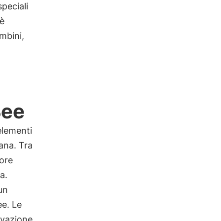
speciali
 è
ambini,
Bee
elementi
ana. Tra
more
a.
un
ee. Le
rvazione