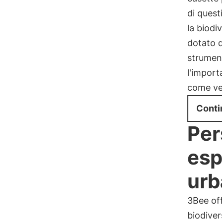
di quest
la biodi
dotato d
strument
l'import
come ver
Conti
Per
esp
urb
3Bee off
biodiver