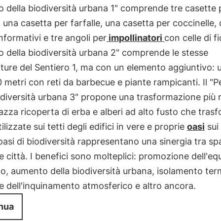
o della biodiversità urbana 1" comprende tre casette 
e, una casetta per farfalle, una casetta per coccinelle,
informativi e tre angoli per
impollinatori
con celle di fio
o della biodiversità urbana 2" comprende le stesse
ture del Sentiero 1, ma con un elemento aggiuntivo:
 metri con reti da barbecue e piante rampicanti. Il "
odiversità urbana 3" propone una trasformazione più r
azza ricoperta di erba e alberi ad alto fusto che trasf
ilizzate sui tetti degli edifici in vere e proprie
oasi
sui 
asi di biodiversità rappresentano una sinergia tra sp
 e città. I benefici sono molteplici: promozione dell'equ
o, aumento della biodiversità urbana, isolamento ter
e dell'inquinamento atmosferico e altro ancora.
nua