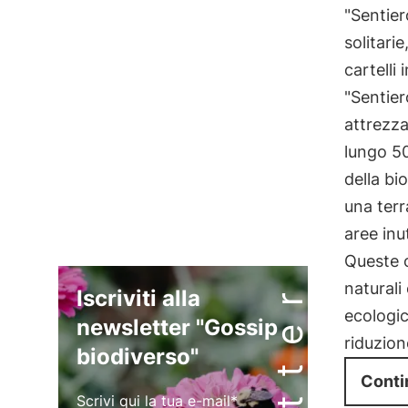
"Sentier
solitari
cartelli 
"Sentier
attrezza
lungo 50
della bi
una terr
aree inut
Queste o
naturali
Iscriviti alla
ecologic
newsletter "Gossip
riduzion
biodiverso"
Conti
Scrivi qui la tua e-mail*