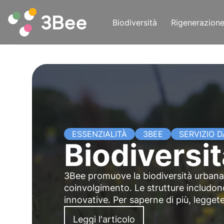
Biodiversità
Rigenerazion
ESSENZIALITÀ
3BEE
SERVIZIO D
Biodiversi
3Bee promuove la biodiversità urbana e
coinvolgimento. Le strutture includono 
innovative. Per saperne di più, legget
Leggi l'articolo