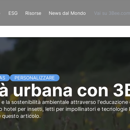
e
ESG
Risorse
News dal Mondo
Vai su 3Bee.co
AS
PERSONALIZZARE
tà urbana con 3
 la sostenibilità ambientale attraverso l'educazione e
hotel per insetti, letti per impollinatori e tecnologie 
e questo articolo.