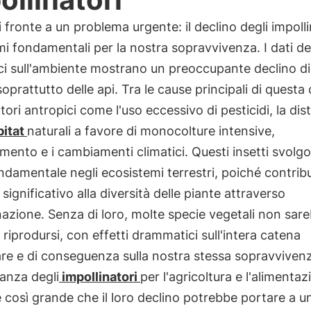
 fronte a un problema urgente: il declino degli impolli
i fondamentali per la nostra sopravvivenza. I dati deg
ici sull'ambiente mostrano un preoccupante declino d
oprattutto delle api. Tra le cause principali di questa c
tori antropici come l'uso eccessivo di pesticidi, la dis
itat
naturali a favore di monocolture intensive,
amento e i cambiamenti climatici. Questi insetti svolg
ndamentale negli ecosistemi terrestri, poiché contri
significativo alla diversità delle piante attraverso
inazione. Senza di loro, molte specie vegetali non sar
 riprodursi, con effetti drammatici sull'intera catena
re e di conseguenza sulla nostra stessa sopravviven
anza degli
impollinatori
per l'agricoltura e l'alimenta
così grande che il loro declino potrebbe portare a un