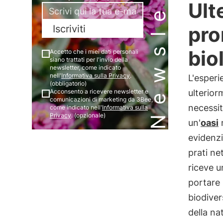
Newsletter
Ult
pro
Iscriviti
bio
Accetto che i miei dati personali
siano trattati per l'invio della
newsletter, come indicato
nell'
Informativa sulla Privacy
.
L'esperi
(obbligatorio)
Acconsento a ricevere newsletter e
ulterior
comunicazioni di marketing da 3Bee,
necessit
come indicato nell'
Informativa sulla
Privacy
. (opzionale)
un'
oasi
n
evidenzi
prati ne
riceve u
portare 
biodiver
della na