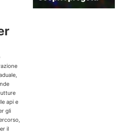
er
e
razione
aduale,
ende
rutture
le api e
r gli
percorso,
er il