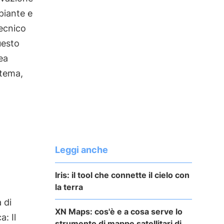
 piante e
tecnico
uesto
ea
stema,
Leggi anche
Iris: il tool che connette il cielo con
la terra
 di
XN Maps: cos'è e a cosa serve lo
: Il
strumento di mappe satellitari di