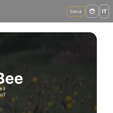
IT
m
Cerca
Bee
 il
IoT