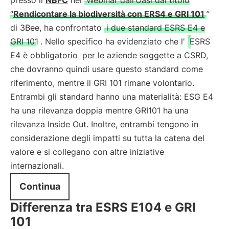
presso il
NBFC
nel
Webinar dall’Oasi dal titolo
“
Rendicontare la biodiversità con ERS4 e GRI 101
”
di 3Bee, ha confrontato
i due standard ESRS E4 e
GRI 101
. Nello specifico ha evidenziato che l'
ESRS
E4 è obbligatorio
per le aziende soggette a CSRD,
che dovranno quindi usare questo standard come
riferimento, mentre il GRI 101 rimane volontario.
Entrambi gli standard hanno una materialità: ESG E4
ha una rilevanza doppia mentre GRI101 ha una
rilevanza Inside Out. Inoltre, entrambi tengono in
considerazione degli impatti su tutta la catena del
valore e si collegano con altre iniziative
internazionali.
Continua
Differenza tra ESRS E104 e GRI
101