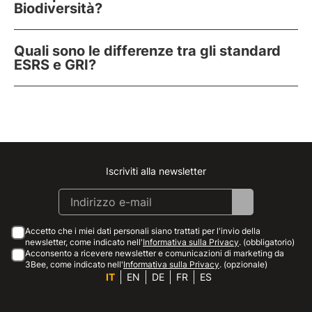
Biodiversità?
Quali sono le differenze tra gli standard
ESRS e GRI?
Iscriviti alla newsletter
Instagram
Facebook
Linkedin
Youtube
Accetto che i miei dati personali siano trattati per l'invio della
newsletter, come indicato nell'
Informativa sulla Privacy
. (obbligatorio)
Acconsento a ricevere newsletter e comunicazioni di marketing da
3Bee, come indicato nell'
Informativa sulla Privacy
. (opzionale)
IT
EN
DE
FR
ES