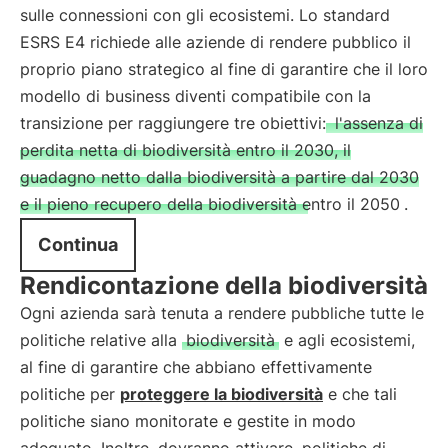
sulle connessioni con gli ecosistemi. Lo standard
ESRS E4 richiede alle aziende di rendere pubblico il
proprio piano strategico al fine di garantire che il loro
modello di business diventi compatibile con la
transizione per raggiungere tre obiettivi:
l'assenza di
perdita netta di biodiversità entro il 2030, il
guadagno netto dalla biodiversità a partire dal 2030
e il pieno recupero della biodiversità entro il 2050
.
Continua
Rendicontazione della biodiversità
Ogni azienda sarà tenuta a rendere pubbliche tutte le
politiche relative alla
biodiversità
e agli ecosistemi,
al fine di garantire che abbiano effettivamente
politiche per
proteggere la biodiversità
e che tali
politiche siano monitorate e gestite in modo