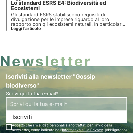
Lo standard ESRS E4: Biodiversità ed
standard ESRS E4 prevede la rendicontazione di
impatti e dipendenze di biodiversità ed ecosistemi.
Ecosistemi
Gli standard ESRS stabiliscono requisiti di
divulgazione per le imprese riguardo al loro
rapporto con gli ecosistemi naturali. In particolare,
gli obiettivi dell’ESRS E4 mirano a incentivare le
Leggi l'articolo
aziende a comprendere e comunicare i loro impatti
sulla biodiversità e sugli ecosistemi.
Newsletter
Iscriviti alla newsletter "Gossip
biodiverso"
Scrivi qui la tua e-mail*
Iscriviti
Accetto che i miei dati personali siano trattati per l'invio della
newsletter, come indicato nell'
Informativa sulla Privacy
. (obbligatorio)