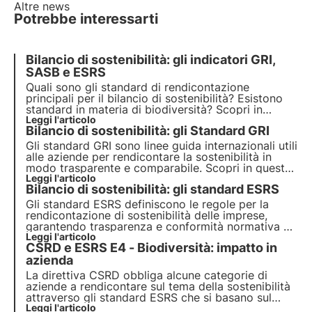
Altre news
Potrebbe interessarti
Bilancio di sostenibilità: gli indicatori GRI,
SASB e ESRS
Quali sono gli standard di rendicontazione
principali per il bilancio di sostenibilità? Esistono
standard in materia di biodiversità? Scopri in
questo articolo gli Standard GRI, SASB e ESRS.
Leggi l'articolo
Bilancio di sostenibilità: gli Standard GRI
Approfondisci con le Pillole dall'Oasi, la Digital
Academy di 3Bee per i Professionisti della
Gli standard GRI sono linee guida internazionali utili
Sostenibilità.
alle aziende per rendicontare la sostenibilità in
modo trasparente e comparabile. Scopri in questo
articolo come funzionano, la loro suddivisione in
Leggi l'articolo
Bilancio di sostenibilità: gli standard ESRS
categorie e il nuovo standard GRI 101: Biodiversità
2024, in vigore dal 1 gennaio 2026.
Gli standard ESRS definiscono le regole per la
rendicontazione di sostenibilità delle imprese,
garantendo trasparenza e conformità normativa su
tutti gli aspetti ESG. Scopri in questo articolo cosa
Leggi l'articolo
CSRD e ESRS E4 - Biodiversità: impatto in
sono, come funzionano e quali sono i principali
requisiti da rispettare.
azienda
La direttiva CSRD obbliga alcune categorie di
aziende a rendicontare sul tema della sostenibilità
attraverso gli standard ESRS che si basano sul
principio della doppia materialità. In particolare lo
Leggi l'articolo