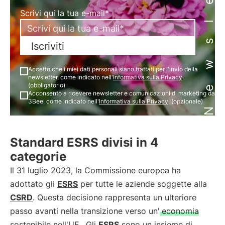
Newsletter
Scrivi qui la tua e-mail*
Iscriviti
Accetto che i miei dati personali siano trattati per l'invio della
newsletter, come indicato nell'
Informativa sulla Privacy
.
(obbligatorio)
Acconsento a ricevere newsletter e comunicazioni di marketing da
3Bee, come indicato nell'
Informativa sulla Privacy
. (opzionale)
Standard ESRS divisi in 4
categorie
Il 31 luglio 2023, la Commissione europea ha
adottato gli
ESRS
per tutte le aziende soggette alla
CSRD
. Questa decisione rappresenta un ulteriore
passo avanti nella transizione verso un'
economia
sostenibile nell'UE
. Gli
ESRS
sono un insieme di