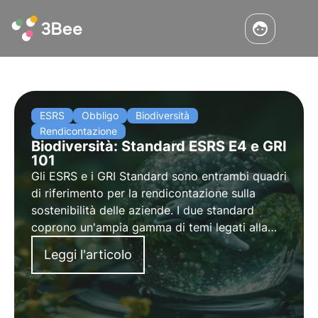
ESRS
Obbligo
Biodiversità
Rendicontazione
Biodiversità: Standard ESRS E4 e GRI
101
Gli ESRS e i GRI Standard sono entrambi quadri
di riferimento per la rendicontazione sulla
sostenibilità delle aziende. I due standard
coprono un'ampia gamma di temi legati alla
sostenibilità, tra cui la biodiversità.
Leggi l'articolo
Analizziamo in questo articolo le differenze tra
i due standard.