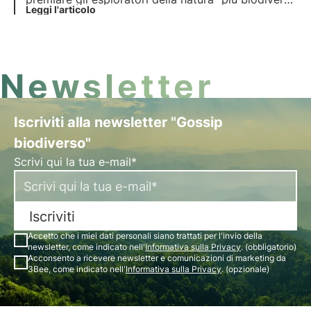
a partire dal 9 settembre. Scopri in questo articolo
Leggi l'articolo
come partecipare per provare a vincere i fantastici
premi in palio.
Newsletter
Iscriviti alla newsletter "Gossip
biodiverso"
Scrivi qui la tua e-mail*
Iscriviti
Accetto che i miei dati personali siano trattati per l'invio della
newsletter, come indicato nell'
Informativa sulla Privacy
. (obbligatorio)
Acconsento a ricevere newsletter e comunicazioni di marketing da
3Bee, come indicato nell'
Informativa sulla Privacy
. (opzionale)