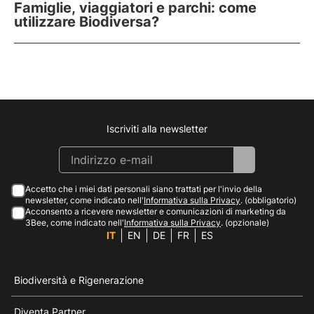
Famiglie, viaggiatori e parchi: come
utilizzare Biodiversa?
Iscriviti alla newsletter
Instagram
Facebook
Linkedin
Youtube
Accetto che i miei dati personali siano trattati per l'invio della
newsletter, come indicato nell'
Informativa sulla Privacy
. (obbligatorio)
Acconsento a ricevere newsletter e comunicazioni di marketing da
3Bee, come indicato nell'
Informativa sulla Privacy
. (opzionale)
IT
EN
DE
FR
ES
Biodiversità e Rigenerazione
Diventa Partner