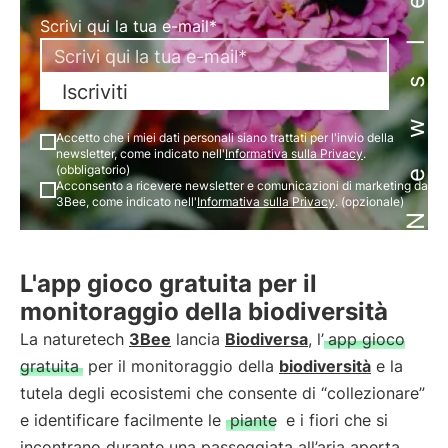
Newsletter
Scrivi qui la tua e-mail*
Iscriviti
Accetto che i miei dati personali siano trattati per l'invio della
newsletter, come indicato nell'
Informativa sulla Privacy
.
(obbligatorio)
Acconsento a ricevere newsletter e comunicazioni di marketing da
3Bee, come indicato nell'
Informativa sulla Privacy
. (opzionale)
L'app gioco gratuita per il
monitoraggio della biodiversità
La naturetech
3Bee
lancia
Biodiversa
, l’
app gioco
gratuita
per il monitoraggio della
biodiversità
e la
tutela degli ecosistemi che consente di “collezionare”
e identificare facilmente le
piante
e i fiori che si
incontrano durante una passeggiata all’aria aperta.