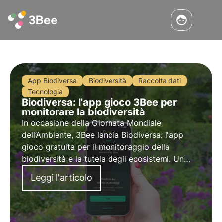
App Biodiversa
Biodiversità
Raccolta dati
Tecnologia
Biodiversa: l'app gioco 3Bee per
monitorare la biodiversità
In occasione della Giornata Mondiale
dell’Ambiente, 3Bee lancia Biodiversa: l'app
gioco gratuita per il monitoraggio della
biodiversità e la tutela degli ecosistemi. Un
progetto di citizen science che, con la formula
Leggi l'articolo
"snap and protect", mira a collettivizzare la
salvaguardia della biodiversità.