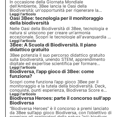
In occasione della Giornata Mondiale
dell'Ambiente, 3Bee lancia le
Oasi della
Biodiversità
: un'opportunità per rigenerare la
natura
Leggi l'articolo
e preservare gli
impollinatori
. Unisciti a noi
Oasi 3Bee: tecnologia per il monitoraggio
e scopri come la nostra missione combina
tecnologia
della biodiversità
all'avanguardia e
impegno ambientale
.
Nelle Oasi della Biodiversità di 3Bee, tecnologia e
natura si uniscono per creare un'armonia
eccezionale. Scopri le tecnologie all'avanguardia di
3Bee e il loro ruolo fondamentale nella
Leggi l'articolo
3Bee: A Scuola di Biodiversità. Il piano
rigenerazione degli ecosistemi e della biodiversità
all'interno delle Oasi.
didattico gratuito
3Bee potenzia il suo percorso didattico gratuito
sulla biodiversità, unendo STEM, apprendimento
digitale ed expertise scientifica per formare
docenti e studenti della primaria e ispirare la nuova
Leggi l'articolo
Biodiversa, l’app gioco di 3Bee: come
generazione.
funziona?
Scopri come funziona l’app gioco 3Bee per il
monitoraggio e la tutela della biodiversità. Deck,
conquiste, punti esperienza, Biodiversa Score e
molto altro ti aspettano nell’app che ti permette di
Leggi l'articolo
Biodiversa Heroes: parte il concorso sull'app
riconoscere le piante presenti in natura e di
giocare divertendoti.
Biodiversa
“Biodiversa Heroes” è il concorso a premi lanciato
da 3Bee sull’app gioco Biodiversa, con l’obiettivo di
premiare gli esploratori della natura “più biodiversi”