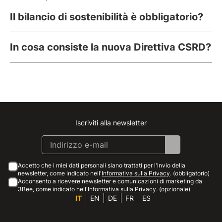
Il bilancio di sostenibilità è obbligatorio?
In cosa consiste la nuova Direttiva CSRD?
Iscriviti alla newsletter
Instagram
Facebook
Linkedin
Youtube
Accetto che i miei dati personali siano trattati per l'invio della
newsletter, come indicato nell'
Informativa sulla Privacy
. (obbligatorio)
Acconsento a ricevere newsletter e comunicazioni di marketing da
3Bee, come indicato nell'
Informativa sulla Privacy
. (opzionale)
IT
EN
DE
FR
ES