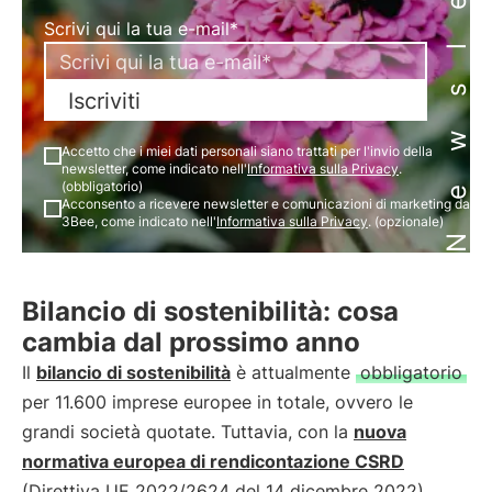
Newsletter
Scrivi qui la tua e-mail*
Iscriviti
Accetto che i miei dati personali siano trattati per l'invio della
newsletter, come indicato nell'
Informativa sulla Privacy
.
(obbligatorio)
Acconsento a ricevere newsletter e comunicazioni di marketing da
3Bee, come indicato nell'
Informativa sulla Privacy
. (opzionale)
Bilancio di sostenibilità: cosa
cambia dal prossimo anno
Il
bilancio di sostenibilità
è attualmente
obbligatorio
per 11.600 imprese europee in totale, ovvero le
grandi società quotate. Tuttavia, con la
nuova
normativa europea di rendicontazione CSRD
(Direttiva UE 2022/2624 del 14 dicembre 2022),