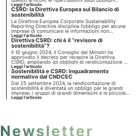
questo articolo le ripercussioni sugli obblighi
aziendali. Approfondisci con le Pillole dall'Oasi, la
Leggi l'articolo
CSRD: la Direttiva Europea sul Bilancio di
Digital Academy di 3Bee per i Professionisti della
Sostenibilità.
sostenibilità
La Direttiva Europea Corporate Sustainability
Reporting Directive disciplina l’obbligo per alcune
imprese di comunicare le informazioni non
finanziarie tramite la redazione di un Bilancio di
Leggi l'articolo
Direttiva CSRD: chi è il “revisore di
sostenibilità. Approfondiamo gli obiettivi della
CSRD e le modalità con cui le aziende dovranno
sostenibilità”?
raggiungerli.
Il 10 giugno 2024, il Consiglio dei Ministri ha
approvato il decreto per recepire la Direttiva
CSRD, ampliando gli obblighi di rendicontazione e
introducendo il "revisore di sostenibilità" per
Leggi l'articolo
Sostenibilità e CSRD: inquadramento
attestare la conformità della rendicontazione di
sostenibilità. Scopri di più in questo articolo.
normativo dal CNDCEC
Dal 25 settembre 2024, la rendicontazione di
sostenibilità è diventata un obbligo per le grandi
imprese, i gruppi di grandi dimensioni e le piccole
e medie imprese quotate, oltre a determinate
Leggi l'articolo
società con sede in Paesi terzi. Il CNDCEC ha
pubblicato una guida sull’inquadramento normativo
della CSRD.
Newsletter