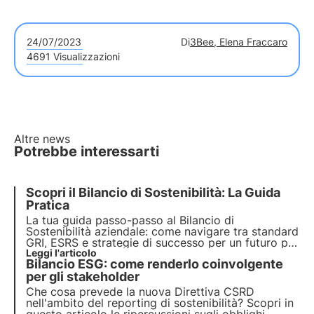
24/07/2023
Di
3Bee, Elena Fraccaro
4691 Visualizzazioni
Altre news
Potrebbe interessarti
Scopri il Bilancio di Sostenibilità: La Guida
Pratica
La tua guida passo-passo al Bilancio di
Sostenibilità aziendale: come navigare tra standard
GRI, ESRS e strategie di successo per un futuro più
verde e responsabile. Approfondisci con la guida
Leggi l'articolo
Bilancio ESG: come renderlo coinvolgente
3Bee sul report di sostenibilità.
per gli stakeholder
Che cosa prevede la nuova Direttiva CSRD
nell'ambito del reporting di sostenibilità? Scopri in