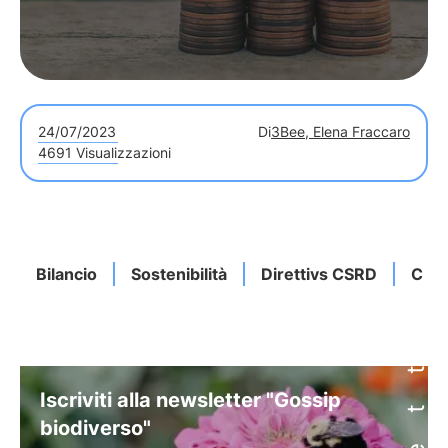
24/07/2023
Di
3Bee, Elena Fraccaro
4691 Visualizzazioni
Bilancio
Sostenibilità
Direttivs CSRD
Chi 
Iscriviti alla newsletter "Gossip
biodiverso"