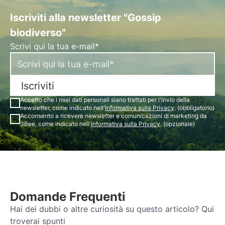
Iscriviti alla newsletter "Gossip
biodiverso"
Scrivi qui la tua e-mail*
Iscriviti
Accetto che i miei dati personali siano trattati per l'invio della
newsletter, come indicato nell'
Informativa sulla Privacy
. (obbligatorio)
Acconsento a ricevere newsletter e comunicazioni di marketing da
3Bee, come indicato nell'
Informativa sulla Privacy
. (opzionale)
Domande Frequenti
Hai dei dubbi o altre curiosità su questo articolo? Qui
troverai spunti