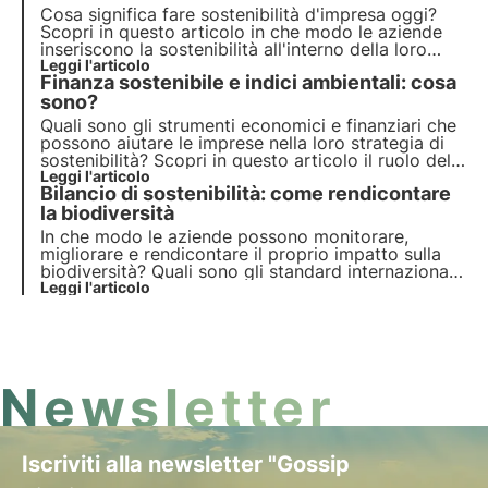
Cosa significa fare sostenibilità d'impresa oggi?
Scopri in questo articolo in che modo le aziende
inseriscono la sostenibilità all'interno della loro
strategia, dall'analisi di materialità al calcolo degli
Leggi l'articolo
Finanza sostenibile e indici ambientali: cosa
impatti, e il loro ruolo nel raggiungimento degli
obiettivi dell'Agenda 2030.
sono?
Quali sono gli strumenti economici e finanziari che
possono aiutare le imprese nella loro strategia di
sostenibilità? Scopri in questo articolo il ruolo della
finanza sostenibile. Approfondisci con le Pillole
Leggi l'articolo
Bilancio di sostenibilità: come rendicontare
dall'Oasi, la Digital Academy di 3Bee per i
Professionisti della Sostenibilità.
la biodiversità
In che modo le aziende possono monitorare,
migliorare e rendicontare il proprio impatto sulla
biodiversità? Quali sono gli standard internazionali
di riferimento? Approfondisci il tema in questo
Leggi l'articolo
articolo e scopri le novità dello standard GRI 101:
Biodiversità.
Newsletter
Iscriviti alla newsletter "Gossip