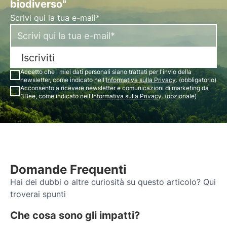
biodiverso"
Scrivi qui la tua e-mail*
Iscriviti
Accetto che i miei dati personali siano trattati per l'invio della
newsletter, come indicato nell'
Informativa sulla Privacy
. (obbligatorio)
Acconsento a ricevere newsletter e comunicazioni di marketing da
3Bee, come indicato nell'
Informativa sulla Privacy
. (opzionale)
Domande Frequenti
Hai dei dubbi o altre curiosità su questo articolo? Qui
troverai spunti
Che cosa sono gli impatti?