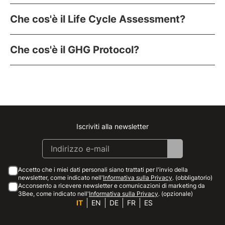
Che cos'è il Life Cycle Assessment?
Che cos'è il GHG Protocol?
Iscriviti alla newsletter
Instagram
Facebook
Linkedin
Youtube
Accetto che i miei dati personali siano trattati per l'invio della
newsletter, come indicato nell'
Informativa sulla Privacy
. (obbligatorio)
Acconsento a ricevere newsletter e comunicazioni di marketing da
3Bee, come indicato nell'
Informativa sulla Privacy
. (opzionale)
IT
EN
DE
FR
ES