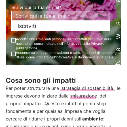
Newsletter
Scrivi qui la tua e-mail*
Iscriviti
Accetto che i miei dati personali siano trattati per l'invio della
newsletter, come indicato nell'
Informativa sulla Privacy
.
(obbligatorio)
Acconsento a ricevere newsletter e comunicazioni di marketing da
3Bee, come indicato nell'
Informativa sulla Privacy
. (opzionale)
Cosa sono gli impatti
Per poter strutturare una
strategia di sostenibilità
, le
imprese devono iniziare dalla
misurazione
del
proprio
impatto
. Questo è infatti il primo step
fondamentale per qualsiasi impresa che voglia
cercare di ridurre i propri danni sull’
ambiente
:
monitorare quali e quanti sono i propri impatti. In