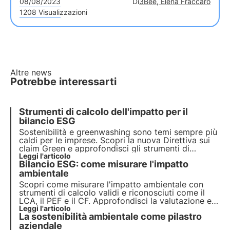
08/08/2023
Di
3Bee, Elena Fraccaro
1208 Visualizzazioni
Altre news
Potrebbe interessarti
Strumenti di calcolo dell'impatto per il
bilancio ESG
Sostenibilità e greenwashing sono temi sempre più
caldi per le imprese. Scopri la nuova Direttiva sui
claim Green e approfondisci gli strumenti di
calcolo dell'impatto per il tuo report di
Leggi l'articolo
Bilancio ESG: come misurare l'impatto
sostenibilità scaricando la guida pratica di 3Bee.
ambientale
Scopri come misurare l'impatto ambientale con
strumenti di calcolo validi e riconosciuti come il
LCA, il PEF e il CF. Approfondisci la valutazione e
comunicazione efficace dell'impatto per il tuo
Leggi l'articolo
La sostenibilità ambientale come pilastro
bilancio di sostenibilità ESG scaricando la nuova
guida pratica di 3Bee.
aziendale