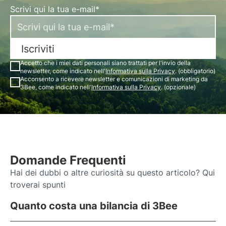
Scrivi qui la tua e-mail*
Iscriviti
Accetto che i miei dati personali siano trattati per l'invio della
newsletter, come indicato nell'
Informativa sulla Privacy
. (obbligatorio)
Acconsento a ricevere newsletter e comunicazioni di marketing da
3Bee, come indicato nell'
Informativa sulla Privacy
. (opzionale)
Domande Frequenti
Hai dei dubbi o altre curiosità su questo articolo? Qui
troverai spunti
Quanto costa una bilancia di 3Bee