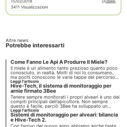
15/02/2018
Di
3Bee,
3411 Visualizzazioni
Altre news
Potrebbe interessarti
Come Fanno Le Api A Produrre Il Miele?
Il miele è un alimento tanto prezioso quanto poco
conosciuto, in realtà. Molti di noi lo consumano,
ma pochi conoscono le varie tappe del percorso
che hanno portato sulla nostra tavola il bel vasetto
Leggi l'articolo
Hive-Tech, il sistema di monitoraggio per
ricolmo di questa dolce sostanza.
arnie firmato 3Bee
Tenere sempre monitorati i propri alveari è uno dei
compiti principali dell’apicoltore. Non sempre
questo è facile, perciò 3Bee ha sviluppato un
innovativo sistema di monitoraggio per arnie in
Leggi l'articolo
Sistemi di monitoraggio per alveari: bilancia
grado di aiutare sia gli apicoltori sia le api. Scopri
Hive-Tech!
e Hive-Tech 2.
Con l’arrivo del nuovo anno abbiamo anche tante