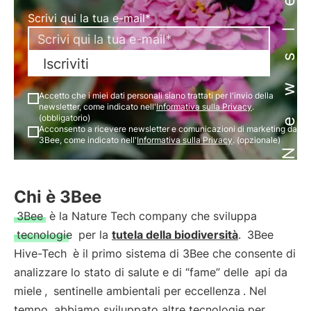
Newsletter
Scrivi qui la tua e-mail*
Iscriviti
Accetto che i miei dati personali siano trattati per l'invio della
newsletter, come indicato nell'
Informativa sulla Privacy
.
(obbligatorio)
Acconsento a ricevere newsletter e comunicazioni di marketing da
3Bee, come indicato nell'
Informativa sulla Privacy
. (opzionale)
Chi è 3Bee
3Bee
è la Nature Tech company che sviluppa
tecnologie
per la
tutela della biodiversità
.
3Bee
Hive-Tech
è il primo sistema di 3Bee che consente di
analizzare lo stato di salute e di “fame” delle
api da
miele
,
sentinelle ambientali per eccellenza
. Nel
tempo, abbiamo sviluppato altre tecnologie per