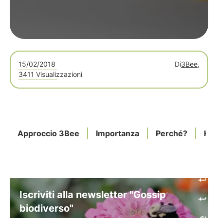
15/02/2018
Di
3Bee,
3411 Visualizzazioni
Approccio 3Bee
Importanza
Perché?
Hiv
Iscriviti alla newsletter "Gossip
biodiverso"