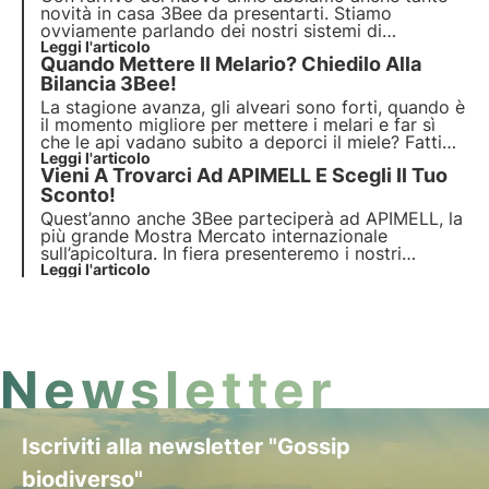
novità in casa 3Bee da presentarti. Stiamo
ovviamente parlando dei nostri sistemi di
monitoraggio per alveari. Abbiamo lavorato molto
Leggi l'articolo
Quando Mettere Il Melario? Chiedilo Alla
per poter offrire un prodotto effettivamente
competitivo, facile da usare e capace di aiutare
Bilancia 3Bee!
l’apicoltura.
La stagione avanza, gli alveari sono forti, quando è
il momento migliore per mettere i melari e far sì
che le api vadano subito a deporci il miele? Fatti
suggerire questa e tante altre informazioni dalla
Leggi l'articolo
Vieni A Trovarci Ad APIMELL E Scegli Il Tuo
bilancia 3Bee Hive-Tech!
Sconto!
Quest’anno anche 3Bee parteciperà ad APIMELL, la
più grande Mostra Mercato internazionale
sull’apicoltura. In fiera presenteremo i nostri
prodotti Hive Tech: la bilancia e il sistema di
Leggi l'articolo
monitoraggio per arnie completo.
Newsletter
Iscriviti alla newsletter "Gossip
biodiverso"