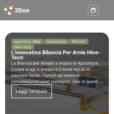
approccio 3Bee
Importanza
Perché?
Hive-Tech
L’innovativa Bilancia Per Arnie Hive-
Tech
La Bilancia per Alveari a misura di Apicoltore.
Curare le api e produrre il miele non è un
mestiere facile, i fattori da tenere in
considerazioni sono molteplici. Uno di questi è
sicuramente il peso. Ma perché è così
Leggi l'articolo
importante? E perché scegliere una bilancia
per arnie?