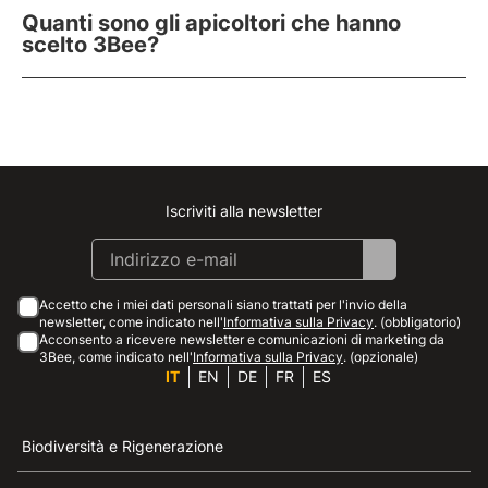
Quanti sono gli apicoltori che hanno
scelto 3Bee?
Iscriviti alla newsletter
Instagram
Facebook
Linkedin
Youtube
Accetto che i miei dati personali siano trattati per l'invio della
newsletter, come indicato nell'
Informativa sulla Privacy
. (obbligatorio)
Acconsento a ricevere newsletter e comunicazioni di marketing da
3Bee, come indicato nell'
Informativa sulla Privacy
. (opzionale)
IT
EN
DE
FR
ES
Biodiversità e Rigenerazione