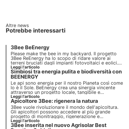
Altre news
Potrebbe interessarti
3Bee BeEnergy
Please make the bee in my backyard. Il progetto
3Bee ReEnergy ha lo scopo di ridare valore ai
terreni bruciati dagli impianti fotovoltaici e eolici.
Purtroppo la NIMBY sindrome è la prima causa per
Leggi l'articolo
Simbiosi tra energia pulita e biodiversità con
cui non si investe abbastanza in rinnovabili in italia.
Api e fotovoltaico possono darsi forza.
BEENERGY
Le api sono energia per il nostro Pianeta così come
lo è il Sole. BeEnergy crea una sinergia vincente
attraverso un progetto locale, tangibile e
misurabile che grazie alla rigenerazione della
Leggi l'articolo
Apicoltore 3Bee: rigenera la natura
biodiversità crea un beneficio per gli attori
coinvolti, la comunità locale e l'Ambiente.
3Bee vuole rivoluzionare il mondo dell'apicoltura.
Gli apicoltori possono accedere al più grande
progetto di monitraggio, rigenerazione e
comunicazione sulla biodiversità. Il nostro
Leggi l'articolo
3Bee inserita nel nuovo Agrisolar Best
obiettivo è di creare coltivatori di biodiversità.