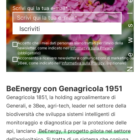
Newsletter
Scrivi qui la tua e-mail*
Iscriviti
Accetto che i miei dati personali siano trattati per l'invio della
newsletter, come indicato nell'
Informativa sulla Privacy
.
(obbligatorio)
Acconsento a ricevere newsletter e comunicazioni di marketing da
3Bee, come indicato nell'
Informativa sulla Privacy
. (opzionale)
BeEnergy con Genagricola 1951
Genagricola 1851, la holding agroalimentare di
Generali, e 3Bee, agri-tech, leader nel settore della
biodiversità che sviluppa sistemi intelligenti di
monitoraggio e diagnostica per la protezione delle
api, lanciano
BeEnergy, il progetto pilota nel settore
dell’agrivoltaico. Si tratta di un sistema che coniuga