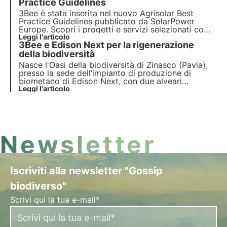
Practice Guidelines
3Bee è stata inserita nel nuovo Agrisolar Best
Practice Guidelines pubblicato da SolarPower
Europe. Scopri i progetti e servizi selezionati come
best practice per la rigenerazione, la tutela e il
Leggi l'articolo
3Bee e Edison Next per la rigenerazione
monitoraggio della biodiversità nell'industria del
fotovoltaico.
della biodiversità
Nasce l'Oasi della biodiversità di Zinasco (Pavia),
presso la sede dell’impianto di produzione di
biometano di Edison Next, con due alveari
tecnologici, sette casette-rifugio per impollinatori
Leggi l'articolo
selvatici e cinquanta piante nettarifere autoctone.
Scopri di più in questo articolo.
Newsletter
Iscriviti alla newsletter "Gossip
biodiverso"
Scrivi qui la tua e-mail*