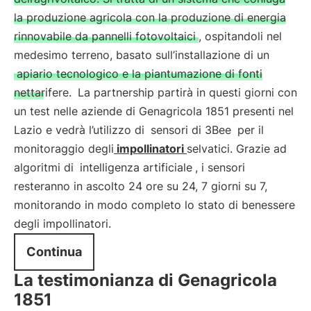
la produzione agricola con la produzione di energia
rinnovabile da pannelli fotovoltaici
, ospitandoli nel
medesimo terreno, basato sull’installazione di un
apiario tecnologico e la piantumazione di fonti
nettarifere.
La partnership partirà in questi giorni con
un test nelle aziende di Genagricola 1851 presenti nel
Lazio e vedrà l’utilizzo di
sensori di 3Bee
per il
monitoraggio degli
impollinatori
selvatici. Grazie ad
algoritmi di
intelligenza artificiale
, i sensori
resteranno in ascolto 24 ore su 24, 7 giorni su 7,
monitorando in modo completo lo stato di benessere
degli impollinatori.
Continua
La testimonianza di Genagricola
1851