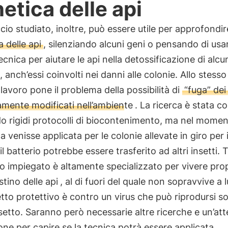
etica delle api
cio studiato, inoltre, può essere utile per approfondir
 delle api
, silenziando alcuni geni o pensando di usar
ecnica per aiutare le api nella detossificazione di alcu
i, anch’essi coinvolti nei danni alle colonie. Allo stess
 lavoro pone il problema della possibilità di
“fuga” dei
mente modificati nell’ambiente
. La ricerca è stata c
 rigidi protocolli di biocontenimento, ma nel moment
ca venisse applicata per le colonie allevate in giro per i
l batterio potrebbe essere trasferito ad altri insetti. T
rio impiegato è altamente specializzato per vivere pro
stino delle api
, al di fuori del quale non sopravvive a l
etto protettivo è contro un virus che può riprodursi so
setto. Saranno però necessarie altre ricerche e un’at
one per capire se la tecnica potrà essere applicata.