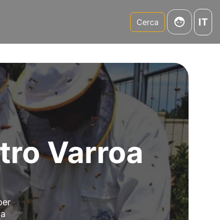
IT
m
Cerca
tro Varroa
per
na