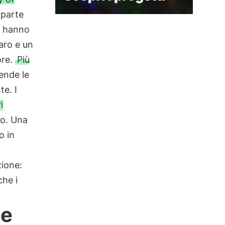
 parte
, hanno
aro e un
ore.
Più
ende le
te. I
i
ro. Una
o in
zione:
che i
ze