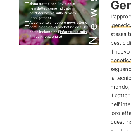
Gen
siano trattati per l'invio della
newsletter, come indicato
nell'
Informativa sulla Privacy
.
L’approc
(obbligatorio)
Acconsento a ricevere newsletter e
genetica
comunicazioni di marketing da 3Bee,
come indicato nell'
Informativa sulla
stessa t
Privacy
. (opzionale)
pesticid
il nuovo
genetica
seguendo
la tecni
mondo, i
il batte
nell’
inte
loro eff
quest’in
valutazi