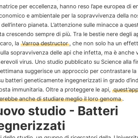
inatrice per eccellenza, hanno reso l’ape europea di 
conomico e ambientale per la sopravvivenza della no
 dell’intero pianeta. L’attenzione sulle minacce a ques
ta crescendo sempre di più. Tra le bestie nere degli ap
acaro, la
Varroa destructor
, che non solo ha un effet
sulla sopravvivenza delle api che infetta, ma è anche 
erevoli virus. Uno studio pubblicato su Science alla fi
ettimana suggerisce un approccio per contrastare la
u batteri geneticamente ingegnerizzati in grado d’in
osta immunitaria. Oltre a proteggere le api,
quest’ap
rebbe anche di studiare meglio il loro genoma
.
nuovo studio - Batteri
egnerizzati
ri dello studio, un gruppo di ricercatori della
Universit