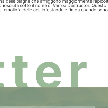
na delle piaghe che affliggono maggiormente l’apicol
onosciuta sotto il nome di Varroa Destructor. Questo 
ell’emolinfa delle api, infestandole fin da quando sono
viluppo. Vediamo i principali trattamenti!
ter