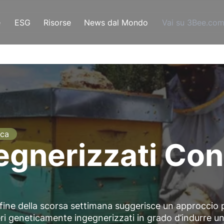
e
ESG
Risorse
News dal Mondo
Vai su 3Bee.co
ica
gegnerizzati Con
 fine della scorsa settimana suggerisce un approccio 
eri geneticamente ingegnerizzati in grado d’indurre u