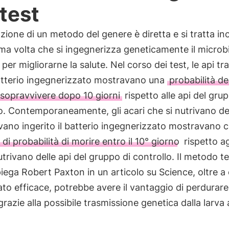
 test
azione di un metodo del genere è diretta e si tratta ino
ima volta che si ingegnerizza geneticamente il micro
 per migliorarne la salute. Nel corso dei test, le api tr
batterio ingegnerizzato mostravano una
probabilità d
i sopravvivere dopo 10 giorni
rispetto alle api del gru
o. Contemporaneamente, gli acari che si nutrivano del
ano ingerito il batterio ingegnerizzato mostravano ci
di probabilità di morire entro il 10° giorno
rispetto ag
utrivano delle api del gruppo di controllo. Il metodo t
ega Robert Paxton in un articolo su Science, oltre a 
to efficace, potrebbe avere il vantaggio di perdurare
grazie alla possibile trasmissione genetica dalla larva 