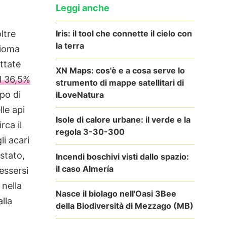
Leggi anche
Iris: il tool che connette il cielo con
ltre
la terra
bioma
attate
XN Maps: cos'è e a cosa serve lo
el 36,5%
strumento di mappe satellitari di
ppo di
iLoveNatura
le api
Isole di calore urbane: il verde e la
rca il
regola 3-30-300
li acari
estato,
Incendi boschivi visti dallo spazio:
il caso Almería
essersi
 nella
Nasce il biolago nell'Oasi 3Bee
alla
della Biodiversità di Mezzago (MB)