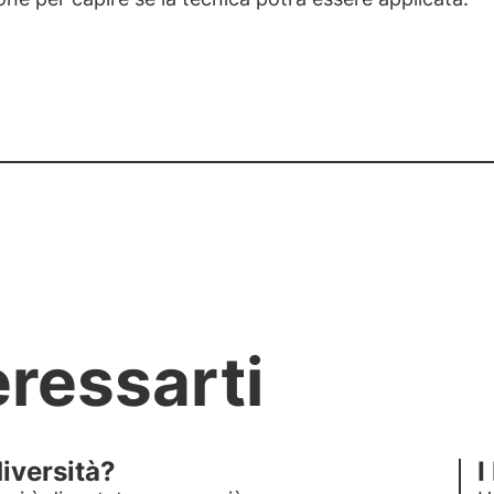
eressarti
diversità?
I