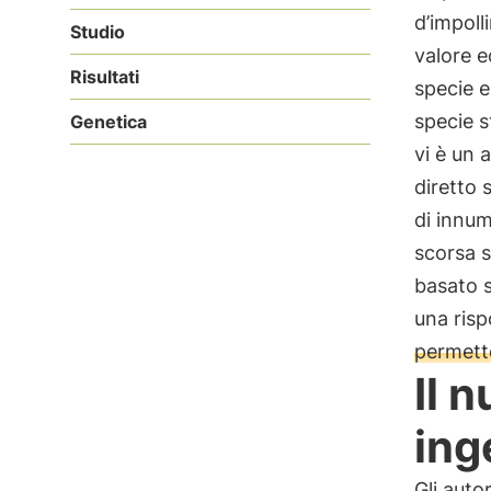
d’impoll
Studio
valore e
Risultati
specie e
specie s
Genetica
vi è un 
diretto 
di innum
scorsa s
basato s
una risp
permette
Il 
ing
Gli auto