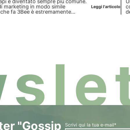
 api è diventato sempre più comune.
U
 di marketing in modo simile
c
Leggi l'articolo
lo che fa 3Bee è estremamente
d
r monitorare e curare le api.
s
slet
tter "Gossip
Scrivi qui la tua e-mail*