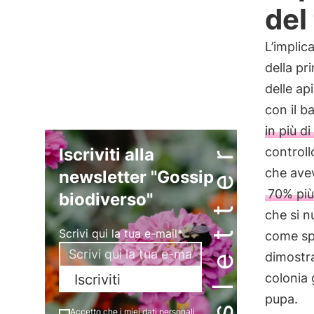
del
L’implic
della pr
delle api
con il 
in più d
Newsletter
Iscriviti alla
controll
che avev
newsletter "Gossip
70% più 
biodiverso"
che si n
Scrivi qui la tua e-mail*
come spi
dimostra
colonia 
Iscriviti
pupa.
Accetto che i miei dati personali