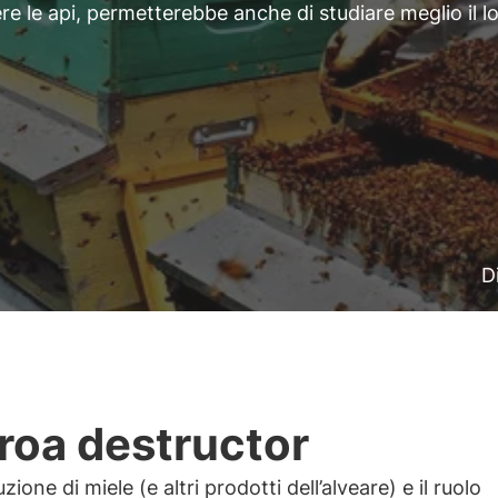
re le api, permetterebbe anche di studiare meglio il l
D
roa destructor
ione di miele (e altri prodotti dell’alveare) e il ruolo