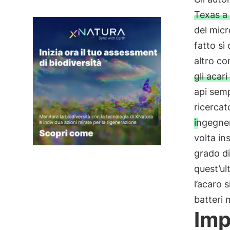
Texas a
del micr
fatto sì
altro con
gli acari
api semp
ricercat
ingegner
volta in
grado di
quest’ul
l’acaro s
batteri 
Imp