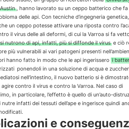
 Austin
, hanno lavorato su un ceppo batterico che fa
obioma delle api. Con tecniche d’ingegneria genetica
 che un ceppo potesse attivare una riposta contro l’ac
tro il virus delle ali deformi, di cui la Varroa si fa vett
 si nutrono di api, infatti, più si diffonde il virus
e ciò r
re più vulnerabili ai vari patogeni presenti nell’ambien
ori hanno fatto in modo che le api ingerissero
i batter
izzati
ponendoli in una soluzione di acqua e zucche
sediatosi nell’intestino, il nuovo batterio si è dimostrat
 agire contro il virus e contro la Varroa. Nel caso di
timo, in particolare, l’effetto è quello di un’auto-distru
i nutre infatti dei tessuti dell’ape e ingerisce quindi an
modificati.
licazioni e conseguen