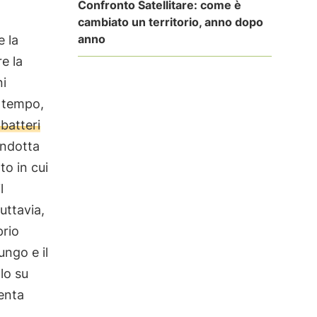
Confronto Satellitare: come è
cambiato un territorio, anno dopo
anno
e la
e la
ni
o tempo,
 batteri
ondotta
o in cui
l
uttavia,
prio
ungo e il
lo su
tenta