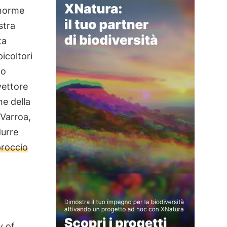
enorme
stra
ta
icoltori
to
vettore
ne della
 Varroa,
durre
proccio
y of