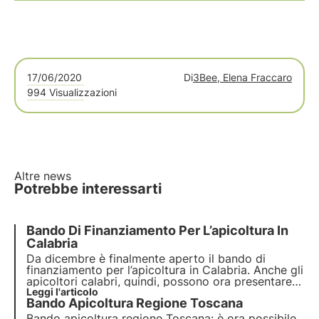
17/06/2020
Di
3Bee, Elena Fraccaro
994 Visualizzazioni
Altre news
Potrebbe interessarti
Bando Di Finanziamento Per L’apicoltura In
Calabria
Da dicembre è finalmente aperto il bando di
finanziamento per l’apicoltura in Calabria. Anche gli
apicoltori calabri, quindi, possono ora presentare
domanda per la loro attività apistica. Il nuovo
Leggi l'articolo
Bando Apicoltura Regione Toscana
bando è stato approvato con l'obiettivo di
migliorare l'attività apistica in Calabria.
Bando apicoltura regione Toscana: è ora possibile