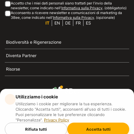
Accetto che i miei dati personali siano trattati per l'invio della
newsletter, come indicato nell'
Informativa sulla Privacy
. (obbligatorio)
Acconsento a ricevere newsletter e comunicazioni di marketing da
3Bee, come indicato nell'
Informativa sulla Privacy
. (opzionale)
IT
EN
DE
FR
ES
Biodiversità e Rigenerazione
Diventa Partner
Risorse
Utilizziamo i cookie
3Bee è il riferimento della sostenibilità, la difesa delle
Utilizziamo i cookie per migliorare la tua esperienza.
api e della biodiversità
Cliccando "Accetta tutti", acconsenti all'uso di tutti i cookie.
Puoi personalizzare le tue preferenze cliccando
"Personalizza".
Privacy Policy
3Bee S.R.L Via Pastrengo 14, 20159, Milano (MI)
P.IVA: IT09711590969
Rifiuta tutti
Accetta tutti
3Bee GmbHSede legale: Oranienburger Straße 23, 10178