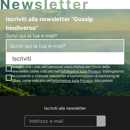
Newsletter
Iscriviti alla newsletter "Gossip
biodiverso"
Scrivi qui la tua e-mail*
Iscriviti
Accetto che i miei dati personali siano trattati per l'invio della
newsletter, come indicato nell'
Informativa sulla Privacy
. (obbligatorio)
Acconsento a ricevere newsletter e comunicazioni di marketing da
3Bee, come indicato nell'
Informativa sulla Privacy
. (opzionale)
Iscriviti alla newsletter
Instagram
Facebook
Linkedin
Youtube