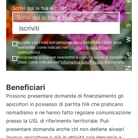
Newsletter
Scrivi qui la tua e-mail*
Iscriviti
Accetto che i miei dati personali siano trattati per l'invio della
newsletter, come indicato nell'
Informativa sulla Privacy
.
(obbligatorio)
Acconsento a ricevere newsletter e comunicazioni di marketing da
3Bee, come indicato nell'
Informativa sulla Privacy
. (opzionale)
Beneficiari
Possono presentare domanda di finanziamento gli
apicoltori in possesso di partita IVA che praticano
nomadismo e ne hanno fatto regolare comunicazione
presso la USL di riferimento territoriale. Può
presentare domanda anche chi non detiene alveari
(nuovo apicoltore o già in attività con denuncia a