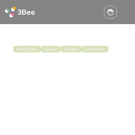
Beneficiari
Spese
Sistemi
Domanda
Bando Di Finanziamento Per
L’apicoltura In Toscana
Anche in Toscana è finalmente possibile
presentare domanda per partecipare al bando
di finanziamento dell’apicoltura. Le misure
specifiche sono rivolte ad apicoltori e
organizzazioni di apicoltori sia per l’assistenza
Leggi l'articolo
tecnica sia per la lotta contro la varroasi