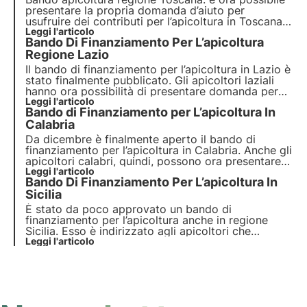
presentare la propria domanda d’aiuto per
usufruire dei contributi per l’apicoltura in Toscana.
Possono fare richiesta gli apicoltori e si ha tempo
Leggi l'articolo
Bando Di Finanziamento Per L’apicoltura
fino al 24 dicembre 2021.
Regione Lazio
Il bando di finanziamento per l’apicoltura in Lazio è
stato finalmente pubblicato. Gli apicoltori laziali
hanno ora possibilità di presentare domanda per
Leggi l'articolo
ricevere contributi per la propria attività apistica.
Bando di Finanziamento per L’apicoltura In
Calabria
Da dicembre è finalmente aperto il bando di
finanziamento per l’apicoltura in Calabria. Anche gli
apicoltori calabri, quindi, possono ora presentare
domanda per la loro attività apistica. Il nuovo
Leggi l'articolo
Bando Di Finanziamento Per L’apicoltura In
bando è stato approvato nell’ottica di migliorare la
valorizzazione dell'apicoltura.
Sicilia
È stato da poco approvato un bando di
finanziamento per l’apicoltura anche in regione
Sicilia. Esso è indirizzato agli apicoltori che
intendono incrementare la propria produzione e
Leggi l'articolo
migliorare la qualità dei propri prodotti.