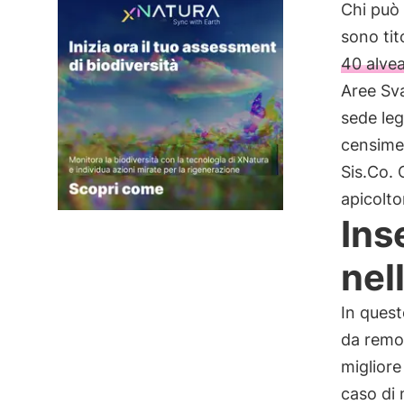
Chi può 
sono tit
40 alvea
Aree Sva
sede lega
censime
Sis.Co.
apicolto
Inse
nel
In quest
da remot
migliore
caso di 