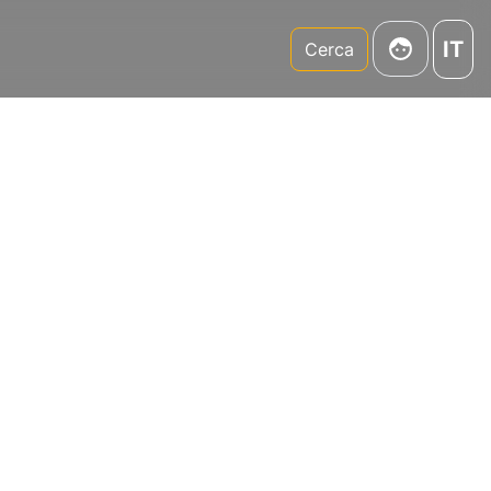
IT
m
Cerca
 Lombardia
ti