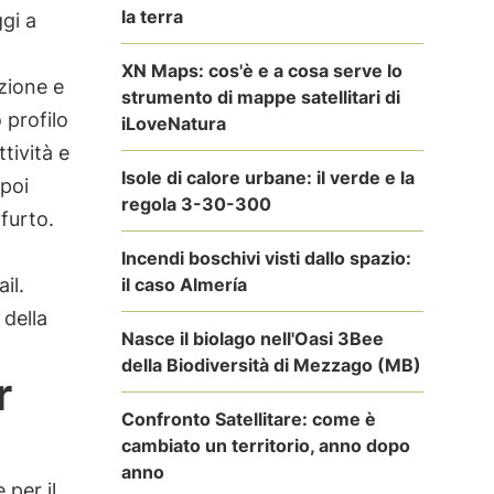
la terra
gi a
XN Maps: cos'è e a cosa serve lo
zione e
strumento di mappe satellitari di
 profilo
iLoveNatura
tività e
Isole di calore urbane: il verde e la
 poi
regola 3-30-300
furto.
Incendi boschivi visti dallo spazio:
il caso Almería
il.
 della
Nasce il biolago nell'Oasi 3Bee
della Biodiversità di Mezzago (MB)
r
Confronto Satellitare: come è
cambiato un territorio, anno dopo
anno
 per il