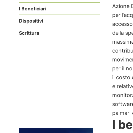
Azione B
I Beneficiari
per l’ac
Dispositivi
accessor
della s
Scrittura
massima
contribu
moviment
per il n
il costo
e relati
monitora
software
palmari 
I b