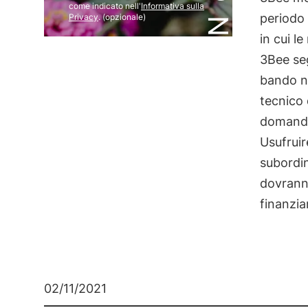
come indicato nell'
Informativa sulla
periodo 
Privacy
. (opzionale)
in cui le
3Bee segu
bando ne
tecnico 
domanda 
Usufruir
subordin
dovranno
finanzi
02/11/2021