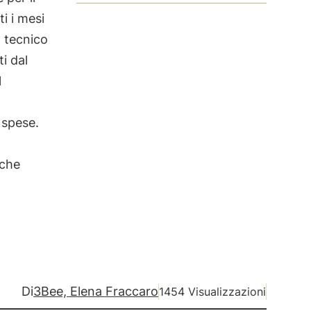
i i mesi
Il tecnico
ti dal
l
 spese.
 che
Di
3Bee, Elena Fraccaro
1454 Visualizzazioni