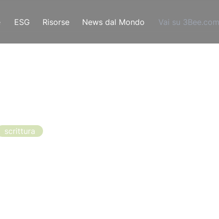
e
ESG
Risorse
News dal Mondo
Vai su 3Bee.co
scrittura
oltura Regione
ura in regione Lombardia. Bando apicoltura regione
la propria domanda d’aiuto per usufruire dei contribu
tempo fino al 20 gennaio 2022.