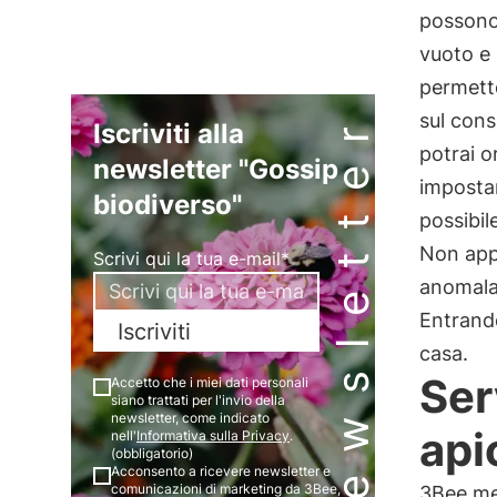
possono 
vuoto e 
permetto
Newsletter
sul cons
Iscriviti alla
potrai o
newsletter "Gossip
impostar
biodiverso"
possibil
Non app
Scrivi qui la tua e-mail*
anomala,
Entrando
Iscriviti
casa.
Ser
Accetto che i miei dati personali
siano trattati per l'invio della
newsletter, come indicato
api
nell'
Informativa sulla Privacy
.
(obbligatorio)
Acconsento a ricevere newsletter e
comunicazioni di marketing da 3Bee,
3Bee met