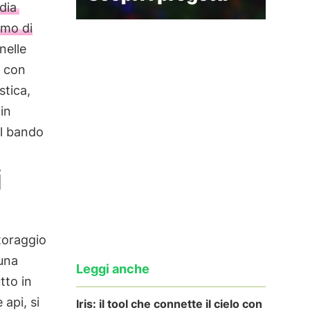
dia
imo di
nelle
e con
stica,
in
il bando
i
toraggio
 una
Leggi anche
tto in
api, si
Iris: il tool che connette il cielo con