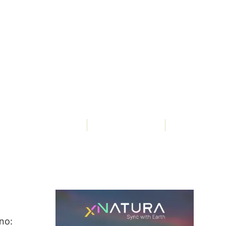
3Bee, Elena Fraccaro
1454 Visualizzazioni
no: