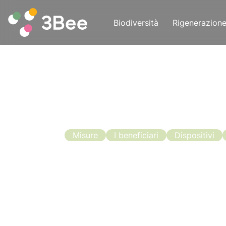
Biodiversità
Rigenerazion
Misure
I beneficiari
Dispositivi
Bando Apic
Sono aperti i contributi per l’apicolt
Lombardia: è ora possibile presentare 
per l’apicoltura in Lombardia e si ha 
Leggi l'articolo