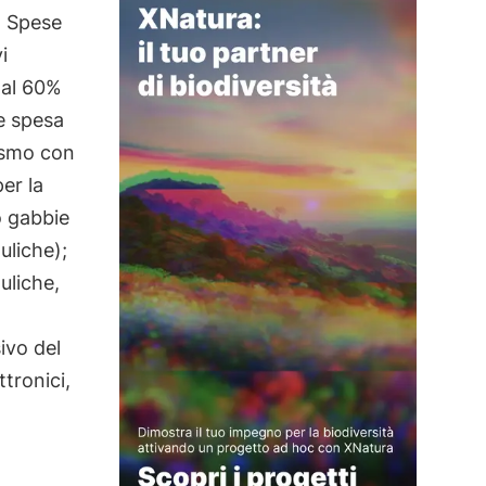
a Spese
i
 al 60%
e spesa
ismo con
er la
o gabbie
uliche);
auliche,
ivo del
ttronici,