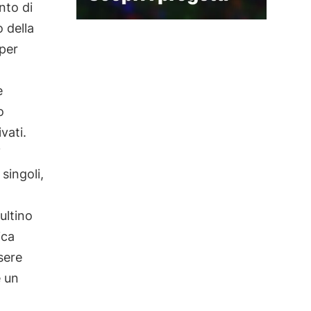
nto di
o della
 per
e
o
vati.
i
 singoli,
ultino
ica
sere
e un