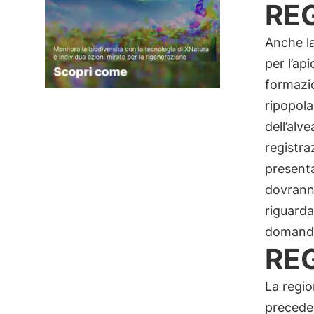
RE
Anche l
per l’api
formazio
ripopola
dell’alve
registra
presenta
dovrann
riguard
domanda 
RE
La regio
preceden