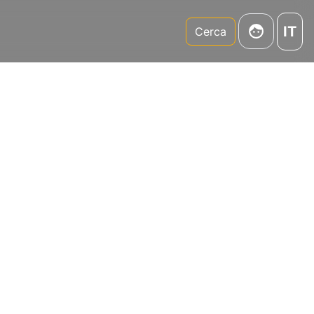
IT
m
Cerca
oltura
n