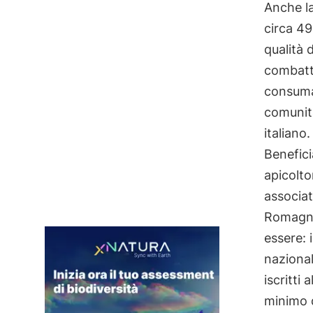
Anche l
circa 49
qualità 
combatte
consumat
comunita
italiano
Benefici
apicoltor
associat
Romagna 
essere: 
nazional
iscritti
minimo d