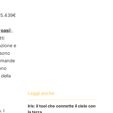
305.439€
r
oasi
),
tti
cazione e
ssono
domande
nno
della
Leggi anche
Iris: il tool che connette il cielo con
. I
la terra