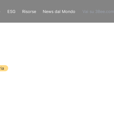
e
ESG
Risorse
News dal Mondo
Vai su 3Bee.co
ia
nali Per L’apic
o essersi accorti dell’importanza di questi insetti, no
otivo, è possibile imbattersi in sempre più numerosi
ra.