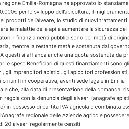
a regione Emilia-Romagna ha approvato lo stanziame
0.000€ per lo sviluppo dell’apicoltura, il migliorament
dei prodotti dell’alveare, lo studio di nuovi trattamenti
re le malattie delle api e aumentare la sicurezza dei
ori. I finanziamenti pubblici sono per metà di origin
ria, mentre la restante metà è sostenuta dal govern
. A questi si affianca anche una quota sostenuta da pri
ari e spese Beneficiari di questi finanziamenti sono gl
i, gli imprenditori apistici, gli apicoltori professionisti,
i o riuniti in cooperativa, aventi sede legale in Emilia-
e che, alla data di presentazione della domanda, ris
in regola con la denuncia degli alveari (anagrafe apist
e) in possesso di partita IVA agricola o combinata es
 all’Anagrafe regionale delle Aziende agricole posseder
i 20 alveari regolarmente censiti