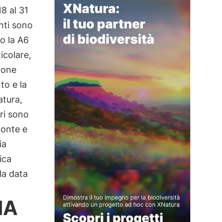
8 al 31
nti sono
o la A6
icolare,
ione
to e la
atura,
ari sono
emonte e
ia
ica
lla data
NA