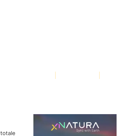
i
3Bee, Elena Fraccaro
312 Visualizzazioni
totale