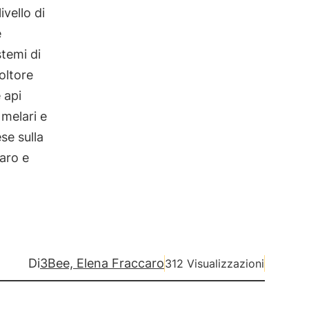
vello di
e
stemi di
oltore
 api
melari e
se sulla
naro e
Di
3Bee, Elena Fraccaro
312 Visualizzazioni