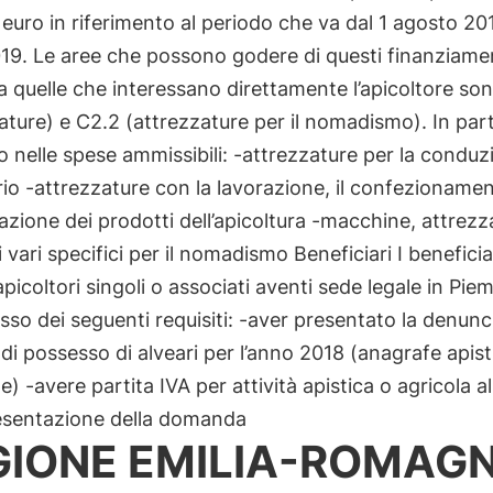
euro in riferimento al periodo che va dal 1 agosto 201
019. Le aree che possono godere di questi finanziame
a quelle che interessano direttamente l’apicoltore son
ature) e C2.2 (attrezzature per il nomadismo). In part
o nelle spese ammissibili: -attrezzature per la conduz
ario -attrezzature con la lavorazione, il confezionamen
zione dei prodotti dell’apicoltura -macchine, attrezz
i vari specifici per il nomadismo Beneficiari I benefici
i apicoltori singoli o associati aventi sede legale in Pi
sso dei seguenti requisiti: -aver presentato la denunc
di possesso di alveari per l’anno 2018 (anagrafe apist
e) -avere partita IVA per attività apistica o agricola a
resentazione della domanda
GIONE EMILIA-ROMAG