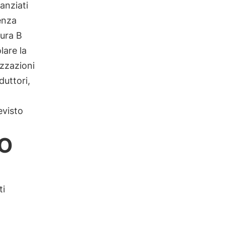
anziati
tenza
sura B
lare la
izzazioni
duttori,
evisto
IO
ti