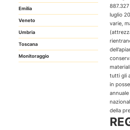
887.327 
Emilia
luglio 2
Veneto
varie, m
(attrezz
Umbria
rientran
Toscana
dell’api
Monitoraggio
conserva
material
tutti gl
in posse
annuale 
nazional
della p
RE