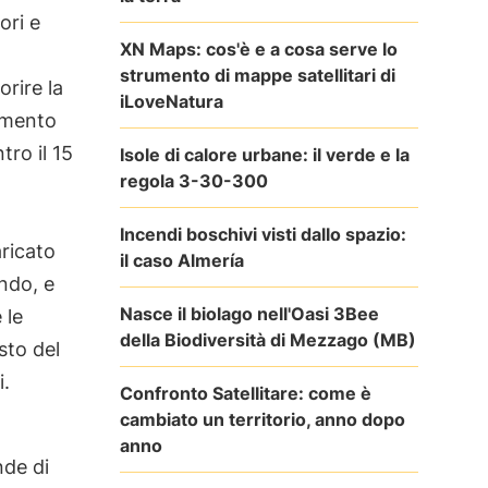
ori e
XN Maps: cos'è e a cosa serve lo
strumento di mappe satellitari di
orire la
iLoveNatura
ramento
ro il 15
Isole di calore urbane: il verde e la
regola 3-30-300
Incendi boschivi visti dallo spazio:
ricato
il caso Almería
ando, e
Nasce il biolago nell'Oasi 3Bee
 le
della Biodiversità di Mezzago (MB)
sto del
i.
Confronto Satellitare: come è
cambiato un territorio, anno dopo
anno
nde di