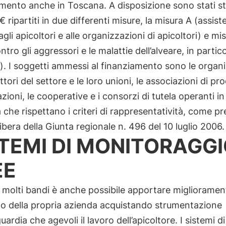
mento anche in Toscana. A disposizione sono stati st
€ ripartiti in due differenti misure, la misura A (assis
agli apicoltori e alle organizzazioni di apicoltori) e mi
ntro gli aggressori e le malattie dell’alveare, in partico
). I soggetti ammessi al finanziamento sono le organ
ttori del settore e le loro unioni, le associazioni di pro
azioni, le cooperative e i consorzi di tutela operanti in
che rispettano i criteri di rappresentatività, come pr
libera della Giunta regionale n. 496 del 10 luglio 2006.
STEMI DI MONITORAGG
EE
 molti bandi è anche possibile apportare miglioramen
rno della propria azienda acquistando strumentazione
uardia che agevoli il lavoro dell’apicoltore. I sistemi di