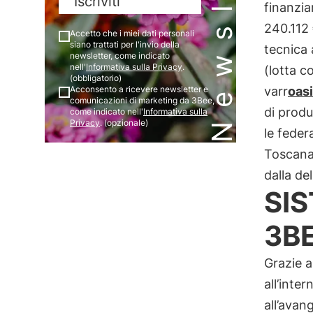
Newsletter
Iscriviti
finanzia
240.112 
Accetto che i miei dati personali
siano trattati per l'invio della
tecnica 
newsletter, come indicato
nell'
Informativa sulla Privacy
.
(lotta co
(obbligatorio)
Acconsento a ricevere newsletter e
varr
oasi
comunicazioni di marketing da 3Bee,
di produ
come indicato nell'
Informativa sulla
Privacy
. (opzionale)
le feder
Toscana 
dalla de
SI
3B
Grazie a
all’inte
all’avang