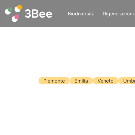
Biodiversità
Rigenerazion
Piemonte
Emilia
Veneto
Umbr
Bandi Regio
Finalmente anche i legislatori sembran
solo a livello economico. Per questo m
bandi pubblici a sostegno dell’apicoltu
Leggi l'articolo