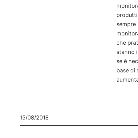
monitora
produtti
sempre s
monitora
che prat
stanno i
se è nec
base di 
aumenta
15/08/2018