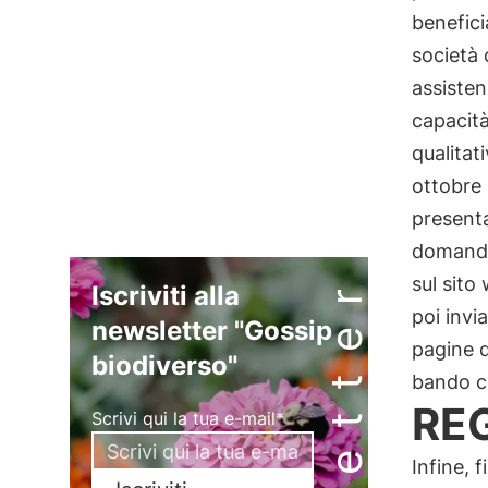
benefici
società 
assisten
capacità
qualitat
ottobre
presenta
domande
sul sito
Iscriviti alla
poi invi
newsletter "Gossip
pagine d
biodiverso"
bando co
RE
Scrivi qui la tua e-mail*
Infine, 