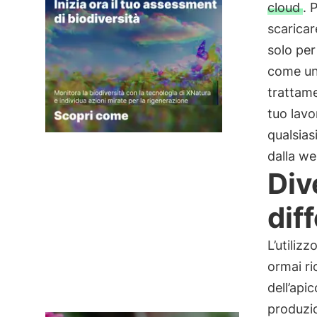
cloud
. 
scaricar
solo pe
come un
trattame
tuo lavo
qualsias
dalla we
Div
dif
L’utiliz
ormai ri
dell’api
produzio