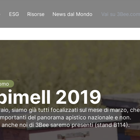
e
ESG
Risorse
News dal Mondo
Vai su 3Bee.co
omo
pimell 2019
aio, siamo già tutti focalizzati sul mese di marzo, che
importanti del panorama apistico nazionale e non.
i anche noi di 3Bee saremo presenti (stand B114).