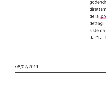
godendo 
diretta
della
pr
dettagli
sistema 
dall’1 a
08/02/2019