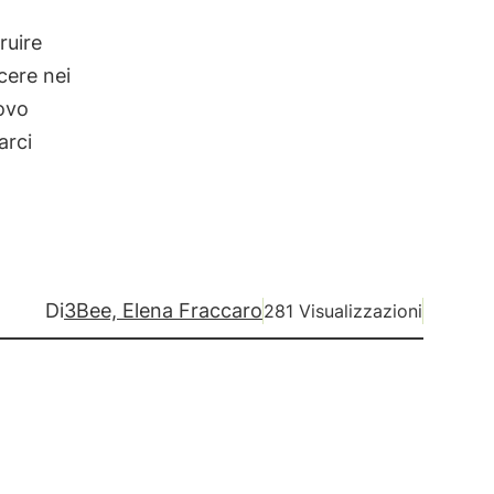
ruire
cere nei
uovo
arci
Di
3Bee, Elena Fraccaro
281 Visualizzazioni