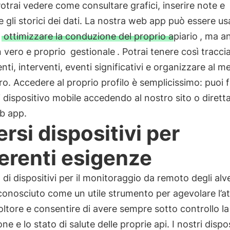
Potrai vedere come consultare grafici, inserire note e
e gli storici dei dati. La nostra web app può essere u
r
ottimizzare la conduzione del proprio apiario
, ma a
 vero e proprio
gestionale
. Potrai tenere così traccia
nti, interventi, eventi significativi e organizzare al meg
ro. Accedere al proprio profilo è semplicissimo: puoi f
i dispositivo mobile accedendo al nostro sito o diret
b app.
ersi dispositivi per
ferenti esigenze
zo di dispositivi per il monitoraggio da remoto degli alv
conosciuto come un utile strumento per agevolare l’at
coltore e consentire di avere sempre sotto controllo la
ne e lo stato di salute delle proprie api. I nostri dispos