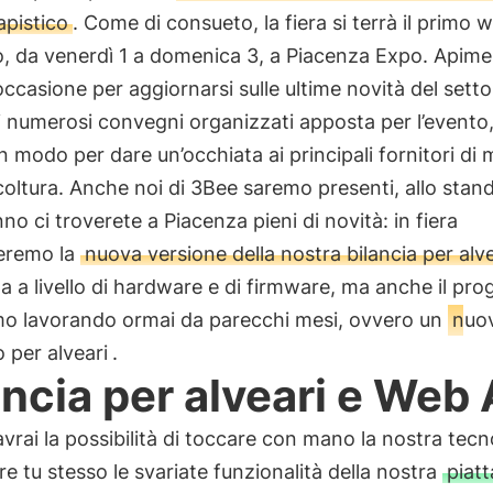
apistico
. Come di consueto, la fiera si terrà il primo
, da venerdì 1 a domenica 3, a Piacenza Expo. Apimel
occasione per aggiornarsi sulle ultime novità del setto
i numerosi convegni organizzati apposta per l’evento
 modo per dare un’occhiata ai principali fornitori di 
icoltura. Anche noi di 3Bee saremo presenti, allo stan
no ci troverete a Piacenza pieni di novità: in fiera
eremo la
nuova versione della nostra bilancia per alve
a a livello di hardware e di firmware, ma anche il pro
amo lavorando ormai da parecchi mesi, ovvero un
nuo
o per alveari
.
ancia per alveari e Web
 avrai la possibilità di toccare con mano la nostra tecn
re tu stesso le svariate funzionalità della nostra
piat