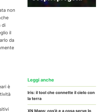
sata non
nche
 di
lio il
arlo da
tamente
Leggi anche
eari è
Iris: il tool che connette il cielo con
tività
la terra
itivi
XN Maps: cos'è e a cosa serve lo