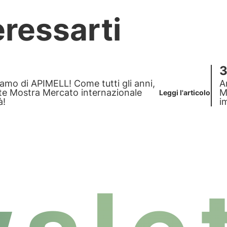
eressarti
3
amo di APIMELL! Come tutti gli anni,
A
nte
Mostra Mercato internazionale
M
Leggi l'articolo
à!
i
q