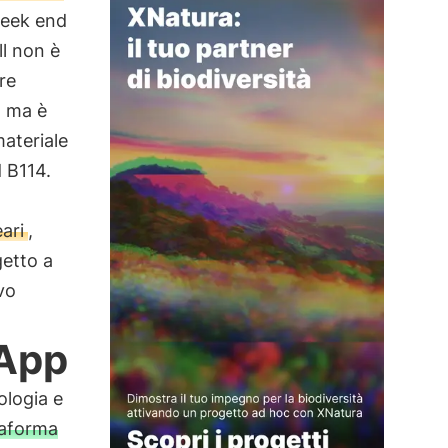
 week end
l non è
re
, ma è
materiale
d B114.
ari
,
getto a
vo
 App
ologia e
taforma