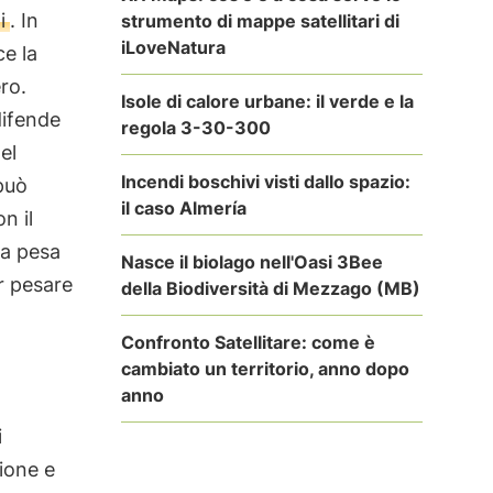
i
. In
strumento di mappe satellitari di
iLoveNatura
e la
ero.
Isole di calore urbane: il verde e la
difende
regola 3-30-300
el
Incendi boschivi visti dallo spazio:
può
il caso Almería
n il
ia pesa
Nasce il biolago nell'Oasi 3Bee
r pesare
della Biodiversità di Mezzago (MB)
Confronto Satellitare: come è
cambiato un territorio, anno dopo
anno
i
ione e