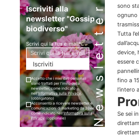
Newsletter
sono sta
Iscriviti alla
ognuno è
newsletter "Gossip
trasmiss
biodiverso"
Tutta l’
dall’acq
Scrivi qui la tua e-mail*
device, 
essere c
Iscriviti
pannelli
Accetto che i miei dati personali
fino a 1
siano trattati per l'invio della
newsletter, come indicato
l’intero
nell'
Informativa sulla Privacy
.
Pro
(obbligatorio)
Acconsento a ricevere newsletter e
comunicazioni di marketing da 3Bee,
Se sei i
come indicato nell'
Informativa sulla
Privacy
. (opzionale)
direttame
direttam