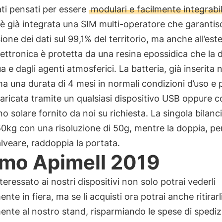
ti pensati per essere
modulari e facilmente integrabil
 già integrata una SIM multi-operatore che garantisc
ione dei dati sul 99,1% del territorio, ma anche all’est
elettronica è protetta da una resina epossidica che la 
ua e dagli agenti atmosferici. La batteria, già inserita n
ha una durata di 4 mesi in normali condizioni d’uso e 
aricata tramite un qualsiasi dispositivo USB oppure co
no solare fornito da noi su richiesta. La singola bilanc
50kg con una risoluzione di 50g, mentre la doppia, pe
 alveare, raddoppia la portata.
mo Apimell 2019
nteressato ai nostri dispositivi non solo potrai vederli
nte in fiera, ma se li acquisti ora potrai anche ritirarl
ente al nostro stand, risparmiando le spese di spediz