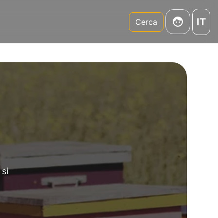
IT
m
Cerca
 si