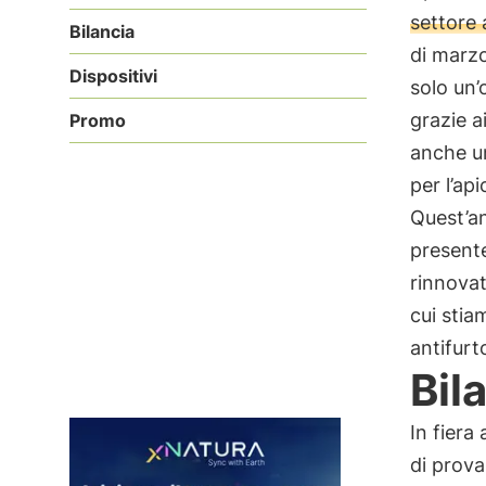
settore 
Bilancia
di marzo
Dispositivi
solo un’
grazie a
Promo
anche un
per l’ap
Quest’an
present
rinnovat
cui sti
antifurt
Bil
In fiera
di prova