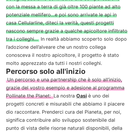
con la messa a terra di già oltre 100 piante ad alto
potenziale mellifero…e poi sono arrivate le api in
casa Cellularline, diteci la verità, questi progetti
nascono sempre grazie a qualche apicoltore infiltrato
tra i colleghi…
In realtà abbiamo scoperto solo dopo
l’adozione dell’alveare che un nostro collega
conosceva il nostro apicoltore, il progetto è stato
molto apprezzato da tutti i nostri colleghi.
Percorso solo all'inizio
Un percorso e una partnership che è solo all’inizio,
grazie del vostro esempio e adesione al programma
Pollinate the Planet:
La nostra
Oasi
è uno dei
progetti concreti e misurabili che abbiamo il piacere
dio raccontare. Prenderci cura del Pianeta, per noi,
significa contribuire allo sviluppo sostenibile dal
punto di vista delle risorse naturali disponibili, della