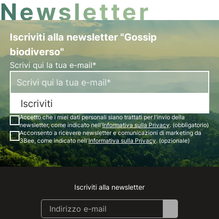
Newsletter
Iscriviti alla newsletter "Gossip
biodiverso"
Scrivi qui la tua e-mail*
Iscriviti
Accetto che i miei dati personali siano trattati per l'invio della
newsletter, come indicato nell'
Informativa sulla Privacy
. (obbligatorio)
Acconsento a ricevere newsletter e comunicazioni di marketing da
3Bee, come indicato nell'
Informativa sulla Privacy
. (opzionale)
Iscriviti alla newsletter
Instagram
Facebook
Linkedin
Youtube