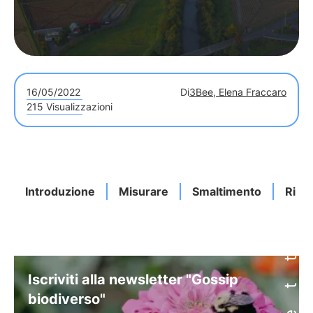
16/05/2022
Di
3Bee, Elena Fraccaro
215 Visualizzazioni
Introduzione
Misurare
Smaltimento
Ricic
Iscriviti alla newsletter "Gossip
biodiverso"