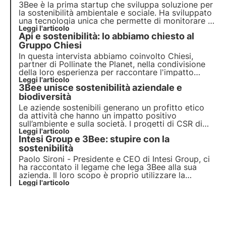
3Bee è la prima startup che sviluppa soluzione per
la
sostenibilità ambientale e sociale
. Ha sviluppato
una tecnologia unica che permette di monitorare le
api e la biodiversità. Con oltre 300 aziende partner
Leggi l'articolo
Api e sostenibilità: lo abbiamo chiesto al
e più di 150 mila clienti vuole imporsi come leader
per la protezione ambientale.
Gruppo Chiesi
In questa intervista abbiamo coinvolto Chiesi,
partner di Pollinate the Planet, nella condivisione
della loro esperienza per raccontare l'impatto
ambientale del proprio operato verso la protezione
Leggi l'articolo
3Bee unisce sostenibilità aziendale e
delle api. Protagonisti del progetto nella
preservazione della biodiversità con 3Bee.
biodiversità
Le aziende sostenibili generano un profitto etico
da attività che hanno un impatto positivo
sull’ambiente e sulla società. I progetti di CSR di
3Bee rigenerano la biodiversità. Scopri come
Leggi l'articolo
Intesi Group e 3Bee: stupire con la
essere (più) sostenibile e come proteggere la
biodiversità coinvolgendo i tuoi dipendenti.
sostenibilità
Paolo Sironi - Presidente e CEO di Intesi Group, ci
ha raccontato il legame che lega 3Bee alla sua
azienda. Il loro scopo è proprio utilizzare la
tecnologia per ridurre l'impatto ambientale, a
Leggi l'articolo
partire dalle firme elettronniche ai servizi per
accompagnare le aziende nella loro Digital
Transformation.