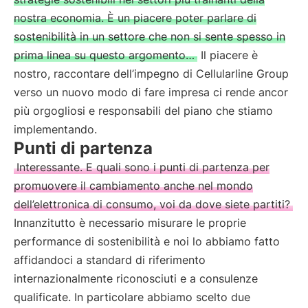
nostra economia. È un piacere poter parlare di
sostenibilità in un settore che non si sente spesso in
prima linea su questo argomento…
Il piacere è
nostro, raccontare dell’impegno di Cellularline Group
verso un nuovo modo di fare impresa ci rende ancor
più orgogliosi e responsabili del piano che stiamo
implementando.
Punti di partenza
Interessante. E quali sono i punti di partenza per
promuovere il cambiamento anche nel mondo
dell’elettronica di consumo, voi da dove siete partiti?
Innanzitutto è necessario misurare le proprie
performance di sostenibilità e noi lo abbiamo fatto
affidandoci a standard di riferimento
internazionalmente riconosciuti e a consulenze
qualificate. In particolare abbiamo scelto due