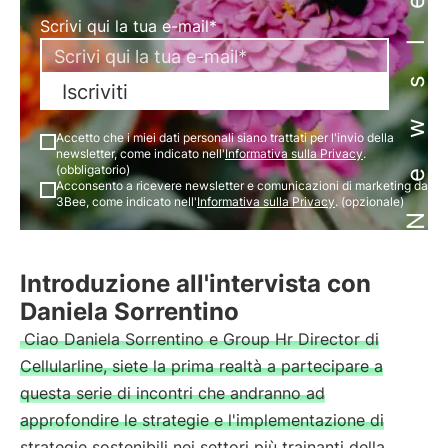
Newsletter
Scrivi qui la tua e-mail*
Iscriviti
Accetto che i miei dati personali siano trattati per l'invio della
newsletter, come indicato nell'
Informativa sulla Privacy
.
(obbligatorio)
Acconsento a ricevere newsletter e comunicazioni di marketing da
3Bee, come indicato nell'
Informativa sulla Privacy
. (opzionale)
Introduzione all'intervista con
Daniela Sorrentino
Ciao Daniela Sorrentino e Group Hr Director di
Cellularline, siete la prima realtà a partecipare a
questa serie di incontri che andranno ad
approfondire le strategie e l'implementazione di
strategie sostenibili nei settori più trainanti della