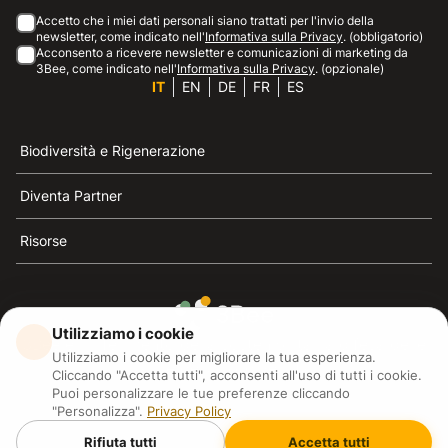
Accetto che i miei dati personali siano trattati per l'invio della
newsletter, come indicato nell'
Informativa sulla Privacy
. (obbligatorio)
Acconsento a ricevere newsletter e comunicazioni di marketing da
3Bee, come indicato nell'
Informativa sulla Privacy
. (opzionale)
IT
EN
DE
FR
ES
Biodiversità e Rigenerazione
Diventa Partner
Risorse
Utilizziamo i cookie
3Bee è il riferimento della sostenibilità, la difesa delle
Utilizziamo i cookie per migliorare la tua esperienza.
api e della biodiversità
Cliccando "Accetta tutti", acconsenti all'uso di tutti i cookie.
Puoi personalizzare le tue preferenze cliccando
"Personalizza".
Privacy Policy
3Bee S.R.L Via Pastrengo 14, 20159, Milano (MI)
P.IVA: IT09711590969
Rifiuta tutti
Accetta tutti
3Bee GmbHSede legale: Oranienburger Straße 23, 10178