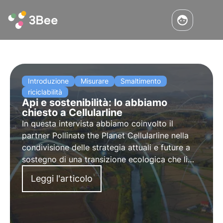
Introduzione
Misurare
Smaltimento
riciclabilità
Api e sostenibilità: lo abbiamo
chiesto a Cellularline
In questa intervista abbiamo coinvolto il
partner Pollinate the Planet Cellularline nella
condivisione delle strategia attuali e future a
sostegno di una transizione ecologica che li
vede protagonisti fin da ora a partire dal
Leggi l'articolo
progetto per la protezione della biodiversità
realizzato con 3Bee dal 2021