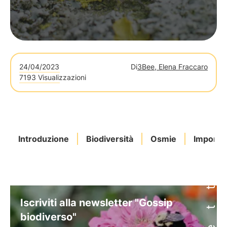
24/04/2023
Di
3Bee, Elena Fraccaro
7193 Visualizzazioni
Introduzione
Biodiversità
Osmie
Importa
Iscriviti alla newsletter "Gossip
biodiverso"