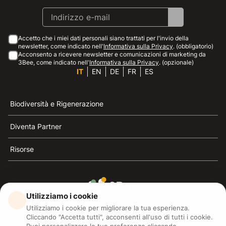
Accetto che i miei dati personali siano trattati per l'invio della
newsletter, come indicato nell'
Informativa sulla Privacy
. (obbligatorio)
Acconsento a ricevere newsletter e comunicazioni di marketing da
3Bee, come indicato nell'
Informativa sulla Privacy
. (opzionale)
IT
EN
DE
FR
ES
Biodiversità e Rigenerazione
Diventa Partner
Risorse
Utilizziamo i cookie
3Bee è il riferimento della sostenibilità, la difesa delle
Utilizziamo i cookie per migliorare la tua esperienza.
api e della biodiversità
Cliccando "Accetta tutti", acconsenti all'uso di tutti i cookie.