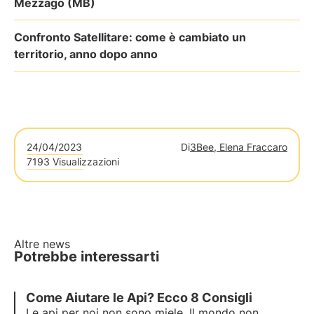
Mezzago (MB)
Confronto Satellitare: come è cambiato un
territorio, anno dopo anno
24/04/2023
Di
3Bee, Elena Fraccaro
7193 Visualizzazioni
Altre news
Potrebbe interessarti
Come
Aiutare le Api
? Ecco 8 Consigli
Le api per noi non sono miele.
Il mondo non