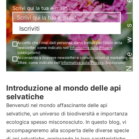
Newsletter
Scrivi qui la tua e-mail*
Iscriviti
Accetto che i miei dati personali siano trattati per l'invio della
newsletter, come indicato nell'
Informativa sulla Privacy
.
(obbligatorio)
Acconsento a ricevere newsletter e comunicazioni di marketing da
3Bee, come indicato nell'
Informativa sulla Privacy
. (opzionale)
Introduzione al mondo delle api
selvatiche
Benvenuti nel mondo affascinante delle api
selvatiche, un universo di biodiversità e importanza
ecologica spesso misconosciuto. In questo blog, vi
accompagneremo alla scoperta delle diverse specie
di api selvatiche, esplorando le loro caratteristiche