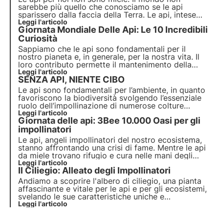
sarebbe più quello che conosciamo
se le api
sparissero dalla faccia della Terra. Le api, intese
come impollinatori a 360 gradi, contribuiscono
Leggi l'articolo
Giornata Mondiale Delle Api: Le 10 Incredibili
all'intera catena alimentare. Senza il loro
instancabile saremmo spacciati.
Curiosità
Sappiamo che le api sono fondamentali per il
nostro pianeta e, in generale, per la nostra vita. Il
loro contributo permette il mantenimento della
biodiversità, degli ecosistemi e, nel nostro caso, di
Leggi l'articolo
SENZA API, NIENTE CIBO
avere sulle nostre tavole moltissimi alimenti che
sarebbero altrimenti introvabili.
Le api sono fondamentali per l’ambiente, in quanto
favoriscono la biodiversità svolgendo l’essenziale
ruolo dell’impollinazione di numerose colture
ortofrutticole e piante selvatiche. Inoltre, esse
Leggi l'articolo
Giornata delle api: 3Bee 10.000 Oasi per gli
contribuiscono direttamente alla ricchezza e al
benessere dell’uomo.
impollinatori
Le api, angeli impollinatori del nostro ecosistema,
stanno affrontando una crisi di fame. Mentre le api
da miele trovano rifugio e cura nelle mani degli
apicoltori, le api selvatiche combattono solitarie e
Leggi l'articolo
Il Ciliegio: Alleato degli Impollinatori
senza eroi a sostenerle. 3Bee ha scelto di non
lasciarle più sole e investire nella loro cura.
Andiamo a scoprire l'albero di ciliegio, una pianta
affascinante e vitale per le api e per gli ecosistemi,
svelando le sue caratteristiche uniche e
l'importanza vitale che riveste nel mantenimento
Leggi l'articolo
dell'habitat naturale.