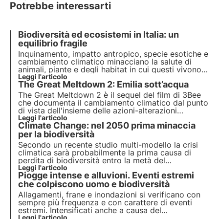
Potrebbe interessarti
Biodiversità ed ecosistemi in Italia: un
equilibrio fragile
Inquinamento, impatto antropico, specie esotiche e
cambiamento climatico minacciano la salute di
animali, piante e degli habitat in cui questi vivono.
Il programma delle Nazioni Unite entro il 2030
Leggi l'articolo
The Great Meltdown 2: Emilia sott’acqua
prevede protezione e ripristino. Ma servono azioni
puntuali.
The Great Meltdown 2 è il sequel del film di 3Bee
che documenta il cambiamento climatico dal punto
di vista dell'insieme delle azioni-alterazioni
dell'uomo sugli ecosistemi e la biodiversità. Scopri
Leggi l'articolo
Climate Change: nel 2050 prima minaccia
il quarto episodio dedicato alla devastante
alluvione avvenuta nell'estate 2023 in Emilia
per la biodiversità
Romagna.
Secondo un recente studio multi-modello la crisi
climatica sarà probabilmente la prima causa di
perdita di biodiversità entro la metà del
ventunesimo secolo. Leggi di più sulle cause della
Leggi l'articolo
Piogge intense e alluvioni. Eventi estremi
perdita di biodiversità.
che colpiscono uomo e biodiversità
Allagamenti, frane e inondazioni si verificano con
sempre più frequenza e con carattere di eventi
estremi. Intensificati anche a causa del
cambiamento climatico, questi fenomeni non
Leggi l'articolo