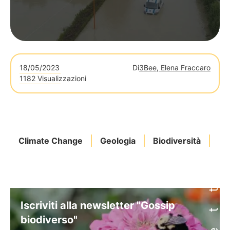
18/05/2023
Di
3Bee, Elena Fraccaro
1182 Visualizzazioni
Climate Change
Geologia
Biodiversità
Bi
Iscriviti alla newsletter "Gossip
biodiverso"