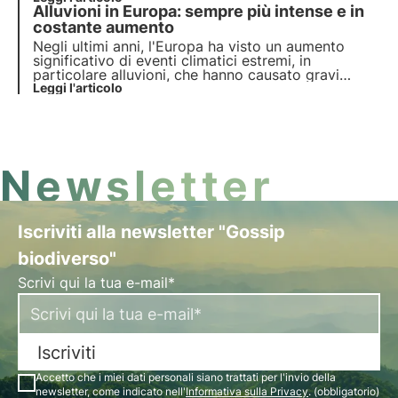
Alluvioni in Europa: sempre più intense e in
provocano disagi solo alla popolazione, ma
danneggiano i suoli, preziosi per la resilienza del
costante aumento
territorio.
Negli ultimi anni, l'Europa ha visto un aumento
significativo di eventi climatici estremi, in
particolare alluvioni, che hanno causato gravi
danni economici e numerose vittime. Un fenomeno
Leggi l'articolo
strettamente legato ai cambiamenti climatici, che
influenzano la frequenza e l'intensità delle
precipitazioni.
Newsletter
Iscriviti alla newsletter "Gossip
biodiverso"
Scrivi qui la tua e-mail*
Iscriviti
Accetto che i miei dati personali siano trattati per l'invio della
newsletter, come indicato nell'
Informativa sulla Privacy
. (obbligatorio)