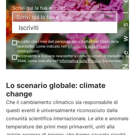
Newsletter
Scrivi qui la tua e-mail*
Iscriviti
Accetto che i miei dati personali siano trattati per l'invio della
newsletter, come indicato nell'
Informativa sulla Privacy
.
(obbligatorio)
Acconsento a ricevere newsletter e comunicazioni di marketing da
3Bee, come indicato nell'
Informativa sulla Privacy
. (opzionale)
Lo scenario globale: climate
change
Che il cambiamento climatico sia responsabile di
questi eventi è universalmente riconosciuto dalla
comunità scientifica internazionale. Le alte e anomale
temperature dei primi mesi primaverili, uniti alla
totale assenza di piogge
che hanno causato siccità