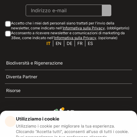
Accetto che i miei dati personali siano trattati per l'invio della
newsletter, come indicato nell'
Informativa sulla Privacy
. (obbligatorio)
Acconsento a ricevere newsletter e comunicazioni di marketing da
3Bee, come indicato nell'
Informativa sulla Privacy
. (opzionale)
IT
EN
DE
FR
ES
Biodiversità e Rigenerazione
Diventa Partner
Risorse
Utilizziamo i cookie
3Bee è il riferimento della sostenibilità, la difesa delle
Utilizziamo i cookie per migliorare la tua esperienza.
api e della biodiversità
Cliccando "Accetta tutti", acconsenti all'uso di tutti i cookie.