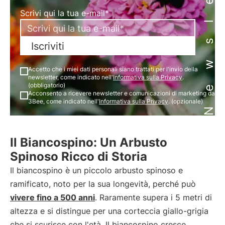
Newsletter
Scrivi qui la tua e-mail*
Iscriviti
Accetto che i miei dati personali siano trattati per l'invio della
newsletter, come indicato nell'
Informativa sulla Privacy
.
(obbligatorio)
Acconsento a ricevere newsletter e comunicazioni di marketing da
3Bee, come indicato nell'
Informativa sulla Privacy
. (opzionale)
Il Biancospino: Un Arbusto
Spinoso Ricco di Storia
Il biancospino è un piccolo arbusto spinoso e
ramificato, noto per la sua longevità, perché può
vivere fino a 500 anni
. Raramente supera i 5 metri di
altezza e si distingue per una corteccia giallo-grigia
che si scurisce con l'età. Il biancospino cresce