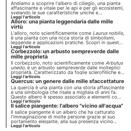
Andiamo a scoprire l'albero di ciliegio, una pianta
affascinante e vitale per le api e per gli ecosistemi,
svelando le sue caratteristiche uniche e
l'importanza vitale che riveste nel mantenimento
Leggi l'articolo
Alloro: una pianta leggendaria dalle mille
dell'habitat naturale.
virtù
L'alloro, noto scientificamente come
Laurus nobilis
,
è una pianta con una ricca storia di simbolismi,
leggende e applicazioni pratiche. Scopri in questo
articolo le caratteristiche, la storia e le curiosità di
Leggi l'articolo
Corbezzolo: un arbusto sempreverde dalle
questa affascinante pianta nettarifera dalle mille
virtù.
mille proprietà
Il corbezzolo, noto scientificamente come
Arbutus
unedo
, è un arbusto sempreverde dalle molteplici
proprietà. Caratterizzato da foglie sclerofilliche e
frutti colorati, ha un grande valore ecologico.
Leggi l'articolo
Quercus: un genere dalle mille sfaccettature
Scopri in questo articolo caratteristiche, storia,
curiosità e molto altro sul corbezzolo.
La quercia è una pianta con una storia affascinante
e una simbologia che risale a migliaia di anni fa.
Questo albero è spesso associato a elementi come
la forza, la longevità e la resistenza, caratteristiche
Leggi l'articolo
Il salice piangente: l'albero "vicino all'acqua"
che gli si addicono perfettamente. Tuttavia, c'è
molto di più da scoprire su di esso.
Il salice piangente è un albero che ha catturato
l'immaginazione di molte persone grazie al suo
portamento elegante, alla sua presenza vicino
all’acqua e alla sua chioma densa e pendente.
Leggi l'articolo
Scopriamo insieme le sue caratteristiche, la sua