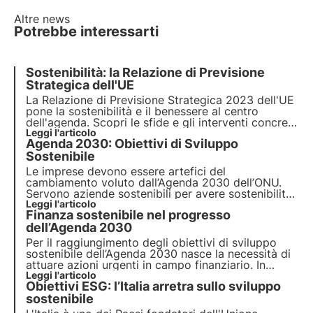
Altre news
Potrebbe interessarti
Sostenibilità: la Relazione di Previsione
Strategica dell'UE
La Relazione di Previsione Strategica 2023 dell'UE
pone la sostenibilità e il benessere al centro
dell'agenda. Scopri le sfide e gli interventi concreti
proposti per promuovere una transizione verso un
Leggi l'articolo
Agenda 2030: Obiettivi di Sviluppo
futuro più sostenibile e come 3Bee si inserisce in
questo contesto con il progetto Oasi.
Sostenibile
Le imprese devono essere artefici del
cambiamento voluto dall’Agenda 2030 dell’ONU.
Servono aziende sostenibili per avere sostenibilità
e per stare al passo con la rivoluzione serve un
Leggi l'articolo
Finanza sostenibile nel progresso
sistema economico, sociale e d’impresa che
sostenga gli obiettivi.
dell’Agenda 2030
Per il raggiungimento degli obiettivi di sviluppo
sostenibile dell’Agenda 2030 nasce la necessità di
attuare azioni urgenti in campo finanziario. In
occasione del Summit 2023, si è discusso sulla
Leggi l'articolo
Obiettivi ESG: l’Italia arretra sullo sviluppo
necessità di implementare una finanza sostenibile
per il raggiungimento degli obiettivi SDGs.
sostenibile