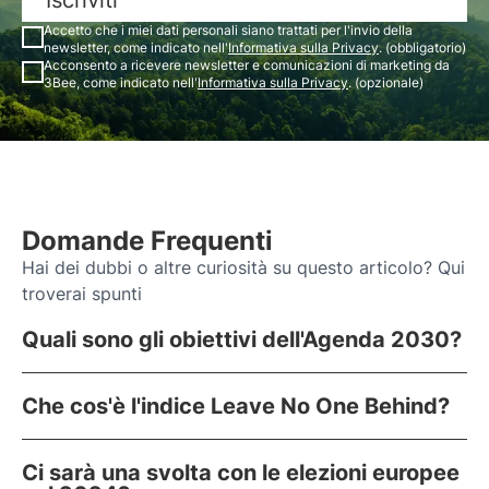
Iscriviti
Accetto che i miei dati personali siano trattati per l'invio della
newsletter, come indicato nell'
Informativa sulla Privacy
. (obbligatorio)
Acconsento a ricevere newsletter e comunicazioni di marketing da
3Bee, come indicato nell'
Informativa sulla Privacy
. (opzionale)
Domande Frequenti
Hai dei dubbi o altre curiosità su questo articolo? Qui
troverai spunti
Quali sono gli obiettivi dell'Agenda 2030?
Che cos'è l'indice Leave No One Behind?
Ci sarà una svolta con le elezioni europee