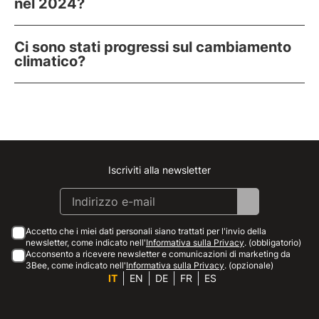
nel 2024?
Ci sono stati progressi sul cambiamento
climatico?
Iscriviti alla newsletter
Instagram
Facebook
Linkedin
Youtube
Accetto che i miei dati personali siano trattati per l'invio della
newsletter, come indicato nell'
Informativa sulla Privacy
. (obbligatorio)
Acconsento a ricevere newsletter e comunicazioni di marketing da
3Bee, come indicato nell'
Informativa sulla Privacy
. (opzionale)
IT
EN
DE
FR
ES