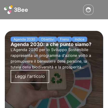
Agenda 2030
Obiettivi
Freno
Indice
Agenda 2030: a che punto siamo?
L'Agenda 2030 per lo Sviluppo Sostenibile
rappresenta un programma d'azione volto a
promuovere il benessere delle persone, la
tutela della biodiversità e la prosperità
economica. Analizziamo i progressi sui 17
Leggi l'articolo
Obiettivi di Sviluppo Sostenibile e i 169 sotto-
obiettivi di tutti i Paesi membri.