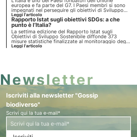
L'Italia è uno dei Paesi fondatori dell'Unione
europea e fa parte del G7. I Paesi membri si sono
impegnati nel perseguire gli obiettivi di Sviluppo
sostenibile dell'Agenda 2030 per la tutela della
Leggi l'articolo
Rapporto Istat sugli obiettivi SDGs: a che
biodiversità. Purtroppo, il rapporto ASviS
evidenzia un rallentamento significativo dell’Italia.
punto è l’Italia?
La settima edizione del Rapporto Istat sugli
Obiettivi di Sviluppo Sostenibile diffonde 373
misure statistiche finalizzate al monitoraggio degli
obiettivi in Agenda 2030 ed evidenziando i
Leggi l'articolo
progressi dell’Italia. Scopri di più in quest’articolo.
Newsletter
Iscriviti alla newsletter "Gossip
biodiverso"
Scrivi qui la tua e-mail*