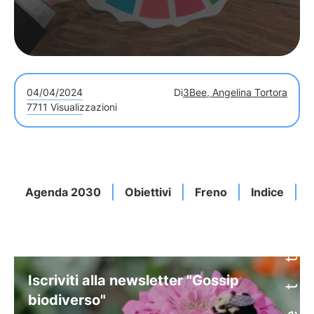
04/04/2024
Di
3Bee, Angelina Tortora
7711 Visualizzazioni
Agenda 2030
Obiettivi
Freno
Indice
E
Iscriviti alla newsletter "Gossip
biodiverso"