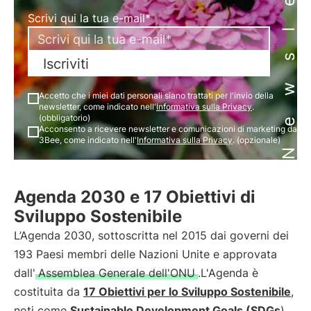
Newsletter
Scrivi qui la tua e-mail*
Iscriviti
Accetto che i miei dati personali siano trattati per l'invio della
newsletter, come indicato nell'
Informativa sulla Privacy
.
(obbligatorio)
Acconsento a ricevere newsletter e comunicazioni di marketing da
3Bee, come indicato nell'
Informativa sulla Privacy
. (opzionale)
Agenda 2030 e 17 Obiettivi di
Sviluppo Sostenibile
L’Agenda 2030, sottoscritta nel 2015 dai governi dei
193 Paesi membri delle Nazioni Unite e approvata
dall'
Assemblea Generale dell'ONU
.L'Agenda è
costituita da
17 Obiettivi per lo Sviluppo Sostenibile
,
noti come
Sustainable Development Goals (SDGs
).