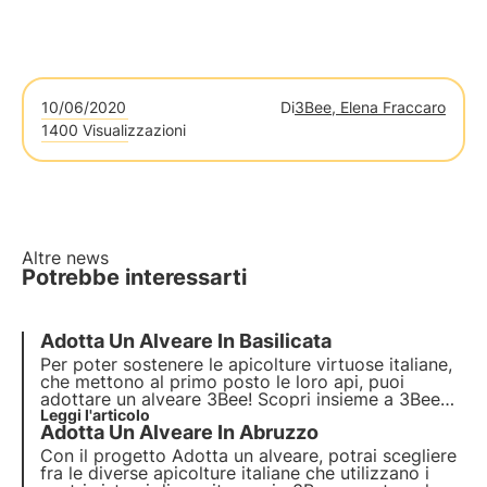
10/06/2020
Di
3Bee, Elena Fraccaro
1400 Visualizzazioni
Altre news
Potrebbe interessarti
Adotta Un Alveare In Basilicata
Per poter sostenere le apicolture virtuose italiane,
che mettono al primo posto le loro api, puoi
adottare un alveare 3Bee! Scopri insieme a 3Bee
tutte le loro caratteristiche. Oggi voliamo in
Leggi l'articolo
Adotta Un Alveare In Abruzzo
Basilicata, una regione incredibile che si spicca
proprio per la ricchezza della produzione di miele.
Con il progetto Adotta un alveare, potrai scegliere
fra le diverse apicolture italiane che utilizzano i