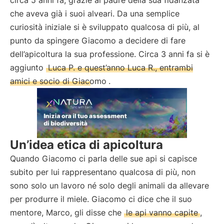
circa 5 anni fa, grazie al padre della sua fidanzata
che aveva già i suoi alveari. Da una semplice
curiosità iniziale si è sviluppato qualcosa di più, al
punto da spingere Giacomo a decidere di fare
dell’apicoltura la sua professione. Circa 3 anni fa si è
aggiunto
Luca P. e quest’anno Luca R., entrambi
amici e socio di Giacomo
.
Un’idea etica di apicoltura
Quando Giacomo ci parla delle sue api si capisce
subito per lui rappresentano qualcosa di più, non
sono solo un lavoro né solo degli animali da allevare
per produrre il miele. Giacomo ci dice che il suo
mentore, Marco, gli disse che
le api vanno capite
,