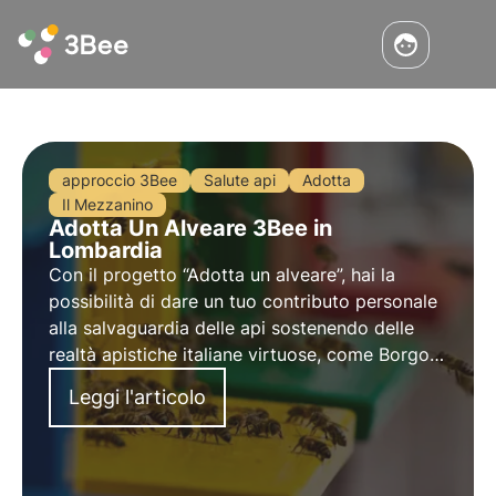
approccio 3Bee
Salute api
Adotta
Il Mezzanino
Adotta Un Alveare 3Bee in
Lombardia
Con il progetto “Adotta un alveare”, hai la
possibilità di dare un tuo contributo personale
alla salvaguardia delle api sostenendo delle
realtà apistiche italiane virtuose, come Borgo Il
Mezzanino. Questi apicoltori utilizzano i
Leggi l'articolo
sistemi 3Bee per tenere sempre monitorati i
loro alveari.