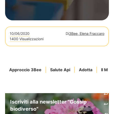
10/06/2020
Di
3Bee, Elena Fraccaro
1400 Visualizzazioni
Approccio 3Bee
Salute Api
Adotta
Il Mez
Iscriviti alla newsletter "Gossip
biodiverso"