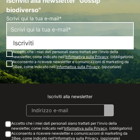
Iscriviti alla newsletter "Gossip
biodiverso"
Scrivi qui la tua e-mail*
Iscriviti
Accetto che i miei dati personali siano trattati per l'invio della
newsletter, come indicato nell'
Informativa sulla Privacy
. (obbligatorio)
Acconsento a ricevere newsletter e comunicazioni di marketing da
3Bee, come indicato nell'
Informativa sulla Privacy
. (opzionale)
Iscriviti alla newsletter
Instagram
Facebook
Linkedin
Youtube
Accetto che i miei dati personali siano trattati per l'invio della
newsletter, come indicato nell'
Informativa sulla Privacy
. (obbligatorio)
Acconsento a ricevere newsletter e comunicazioni di marketing da
3Bee, come indicato nell'
Informativa sulla Privacy
. (opzionale)