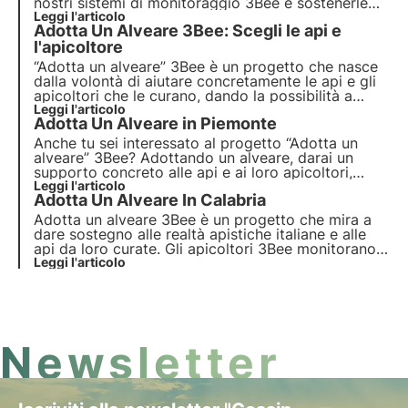
nostri sistemi di monitoraggio 3Bee e sostenerle
nella loro attività quotidiana. Scopriamo insieme le
Leggi l'articolo
Adotta Un Alveare 3Bee: Scegli le api e
realtà apistiche nella regione Abruzzo, terra dei
mieli introvabili.
l'apicoltore
“Adotta un alveare” 3Bee è un progetto che nasce
dalla volontà di aiutare concretamente le api e gli
apicoltori che le curano, dando la possibilità a
chiunque di avvicinarsi al mondo di questi
Leggi l'articolo
Adotta Un Alveare in Piemonte
incredibili impollinatori. Scopri come puoi
supportare gli apicoltori e adottare delle piccole
Anche tu sei interessato al progetto “Adotta un
apine.
alveare” 3Bee? Adottando un alveare, darai un
supporto concreto alle api e ai loro apicoltori,
aiutando una realtà virtuosa italiana. Potrai
Leggi l'articolo
Adotta Un Alveare In Calabria
monitorare h24 la crescita e lo sviluppo
dell’alveare. Scopri le apicolture in Piemonte!
Adotta un alveare 3Bee è un progetto che mira a
dare sostegno alle realtà apistiche italiane e alle
api da loro curate. Gli apicoltori 3Bee monitorano
giorno per giorno i loro alveari grazie alla nostra
Leggi l'articolo
tecnologia. Adotta un alveare in Calabria
Newsletter