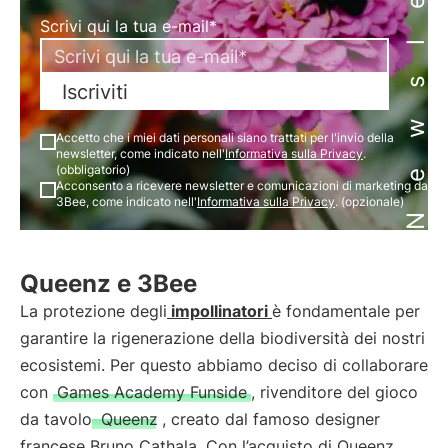
Newsletter
Scrivi qui la tua e-mail*
Iscriviti
Accetto che i miei dati personali siano trattati per l'invio della
newsletter, come indicato nell'
Informativa sulla Privacy
.
(obbligatorio)
Acconsento a ricevere newsletter e comunicazioni di marketing da
3Bee, come indicato nell'
Informativa sulla Privacy
. (opzionale)
Queenz e 3Bee
La protezione degli
impollinatori
è fondamentale per
garantire la rigenerazione della biodiversità dei nostri
ecosistemi. Per questo abbiamo deciso di collaborare
con
Games Academy Funside
, rivenditore del gioco
da tavolo
Queenz
, creato dal famoso designer
francese Bruno Cathala. Con l’acquisto di Queenz,