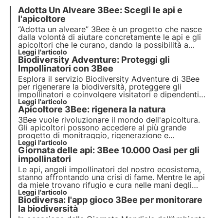
Adotta Un Alveare 3Bee: Scegli le api e
l'apicoltore
“Adotta un alveare” 3Bee è un progetto che nasce
dalla volontà di aiutare concretamente le api e gli
apicoltori che le curano, dando la possibilità a
chiunque di avvicinarsi al mondo di questi
Leggi l'articolo
Biodiversity Adventure: Proteggi gli
incredibili impollinatori. Scopri come puoi
supportare gli apicoltori e adottare delle piccole
Impollinatori con 3Bee
apine.
Esplora il servizio Biodiversity Adventure di 3Bee
per
rigenerare la biodiversità
, proteggere gli
impollinatori
e coinvolgere
visitatori
e
dipendenti
nel tuo stabilimento. Agisci ora per un futuro
Leggi l'articolo
Apicoltore 3Bee: rigenera la natura
sostenibile!
3Bee vuole rivoluzionare il mondo dell'apicoltura.
Gli apicoltori possono accedere al più grande
progetto di monitraggio, rigenerazione e
comunicazione sulla biodiversità. Il nostro
Leggi l'articolo
Giornata delle api: 3Bee 10.000 Oasi per gli
obiettivo è di creare coltivatori di biodiversità.
impollinatori
Le api, angeli impollinatori del nostro ecosistema,
stanno affrontando una crisi di fame. Mentre le api
da miele trovano rifugio e cura nelle mani degli
apicoltori, le api selvatiche combattono solitarie e
Leggi l'articolo
Biodiversa: l'app gioco 3Bee per monitorare
senza eroi a sostenerle. 3Bee ha scelto di non
lasciarle più sole e investire nella loro cura.
la biodiversità