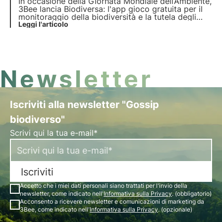
In occasione della Giornata Mondiale dell’Ambiente,
3Bee lancia Biodiversa: l'app gioco gratuita per il
monitoraggio della biodiversità e la tutela degli
ecosistemi. Un progetto di citizen science che, con
Leggi l'articolo
la formula "snap and protect", mira a collettivizzare
la salvaguardia della biodiversità.
Newsletter
Iscriviti alla newsletter "Gossip
biodiverso"
Scrivi qui la tua e-mail*
Iscriviti
Accetto che i miei dati personali siano trattati per l'invio della
newsletter, come indicato nell'
Informativa sulla Privacy
. (obbligatorio)
Acconsento a ricevere newsletter e comunicazioni di marketing da
3Bee, come indicato nell'
Informativa sulla Privacy
. (opzionale)