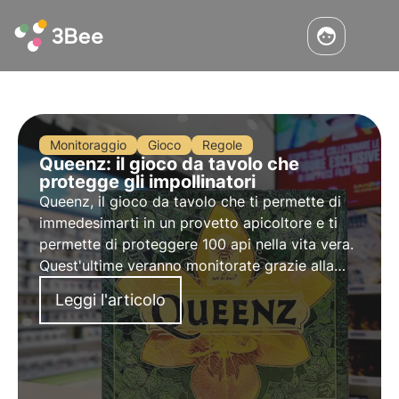
Monitoraggio
Gioco
Regole
Queenz: il gioco da tavolo che
protegge gli impollinatori
Queenz
, il gioco da tavolo che ti permette di
immedesimarti in un provetto apicoltore e ti
permette di proteggere
100 api
nella vita vera.
Quest'ultime veranno monitorate grazie alla
tecnologia 3Bee
. Contribuisci ad espandere
Leggi l'articolo
l'Oasi della Biodiversità di Games Academy
Funside.