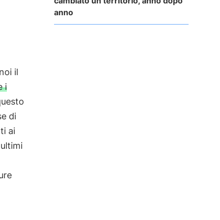
cambiato un territorio, anno dopo
anno
oi il
 i
 questo
e di
i ai
ultimi
ure