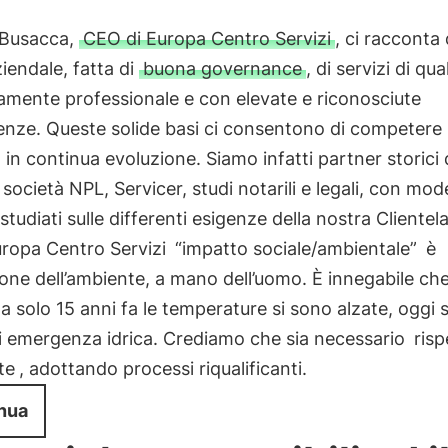
Busacca,
CEO di Europa Centro Servizi
, ci racconta 
ziendale, fatta di
buona governance
, di servizi di qual
tamente professionale e con elevate e riconosciute
nze. Queste solide basi ci consentono di competere 
in continua evoluzione. Siamo infatti partner storici di
 società NPL, Servicer, studi notarili e legali, con model
 studiati sulle differenti esigenze della nostra Clientela
uropa Centro Servizi
“impatto sociale/ambientale”
è
zione dell’ambiente, a mano dell’uomo. È innegabile ch
 a solo 15 anni fa le temperature si sono alzate, oggi s
i emergenza idrica. Crediamo che sia necessario
risp
te
, adottando processi riqualificanti.
nua