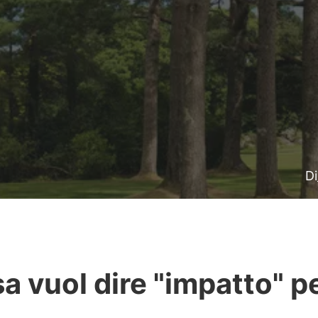
Di
a vuol dire "impatto" p