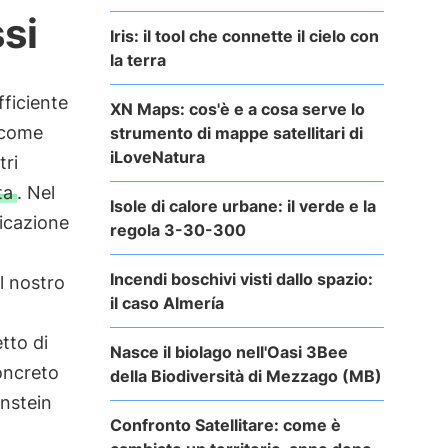
ssi
Iris: il tool che connette il cielo con
la terra
fficiente
XN Maps: cos'è e a cosa serve lo
 come
strumento di mappe satellitari di
iLoveNatura
tri
ta
. Nel
Isole di calore urbane: il verde e la
icazione
regola 3-30-300
Incendi boschivi visti dallo spazio:
l nostro
il caso Almería
tto di
Nasce il biolago nell'Oasi 3Bee
oncreto
della Biodiversità di Mezzago (MB)
instein
Confronto Satellitare: come è