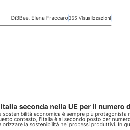
Di
3Bee, Elena Fraccaro
365 Visualizzazioni
'Italia seconda nella UE per il numero 
a sostenibilità economica è sempre più protagonista 
uesto contesto, l'Italia è al secondo posto per numer
alorizzare la sostenibilità nei processi produttivi. In q
pprofondiamo il mondo delle B Corp analizzando alcu