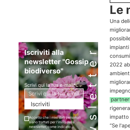
Le 
Una dell
migliora
possibi
impianti
Newsletter
Iscriviti alla
consum
newsletter "Gossip
2022 ab
biodiverso"
ambienta
migliora
Scrivi qui la tua e-mail*
impegno 
partner
Iscriviti
rigenera
impatto 
Accetto che i miei dati personali
siano trattati per l'invio della
“Se l'ap
newsletter, come indicato