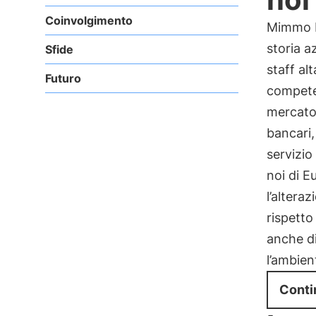
Coinvolgimento
Mimmo 
storia a
Sfide
staff al
Futuro
compete
mercato 
bancari,
servizio
noi di E
l’altera
rispetto
anche d
l’ambien
Conti