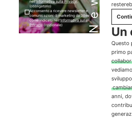
nell'
Informativa sulla Privacy
.
restereb
(obbligatorio)
Acconsento a ricevere newsletter e
comunicazioni di marketing da 3Bee,
Conti
come indicato nell'
Informativa sulla
Privacy
. (opzionale)
Un 
Questo p
primo pa
collabor
vediamo 
sviluppo
cambiam
anni, do
contribu
generaz