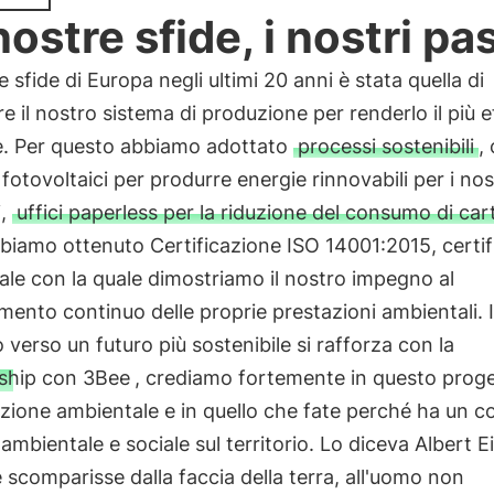
nostre sfide, i nostri pa
e sfide di Europa negli ultimi 20 anni è stata quella di
re il nostro sistema di produzione per renderlo il più e
le. Per questo abbiamo adottato
processi sostenibili
,
 fotovoltaici per produrre energie rinnovabili per i nos
i,
uffici paperless per la riduzione del consumo di car
biamo ottenuto Certificazione ISO 14001:2015, certif
le con la quale dimostriamo il nostro impegno al
mento continuo delle proprie prestazioni ambientali. I
verso un futuro più sostenibile si rafforza con la
ship con 3Bee
, crediamo fortemente in questo proge
zione ambientale e in quello che fate perché ha un c
ambientale e sociale sul territorio. Lo diceva Albert E
e scomparisse dalla faccia della terra, all'uomo non