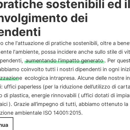
pratiche sostenibili ed i
nvolgimento dei
endenti
 che l'attuazione di pratiche sostenibili, oltre a bene
ente l'ambiente, possa incidere anche sullo stile di vi
ipendenti,
aumentando l'impatto generato
. Per ques
bbiamo coinvolto tutti i nostri dipendenti in ogni inizi
lizzazione
ecologica intrapresa. Alcune delle nostre in
i: uffici paperless (per la riduzione dell’utilizzo di car
di plastica, energie rinnovabili (
uffici dotati di impia
aici
). Grazie all’impegno di tutti, abbiamo ottenuto la
azione ambientale ISO 14001:2015.
nua