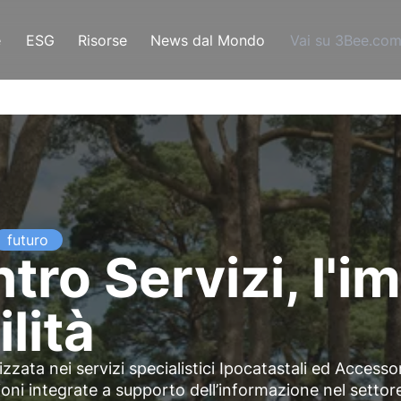
e
ESG
Risorse
News dal Mondo
Vai su 3Bee.co
futuro
tro Servizi, l'
lità
zzata nei servizi specialistici Ipocatastali ed Accessor
ni integrate a supporto dell’informazione nel settor