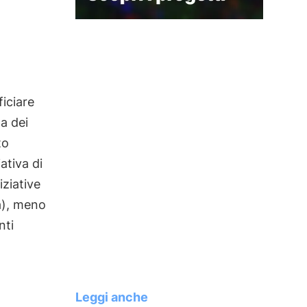
l
ficiare
ta dei
to
ativa di
iziative
ta), meno
nti
Leggi anche