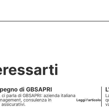
eressarti
'impegno di GBSAPRI
L
 ci parla di GBSAPRI: azienda italiana
L
 consulenza in
q
Leggi l'articolo
assicurativi.
v
a