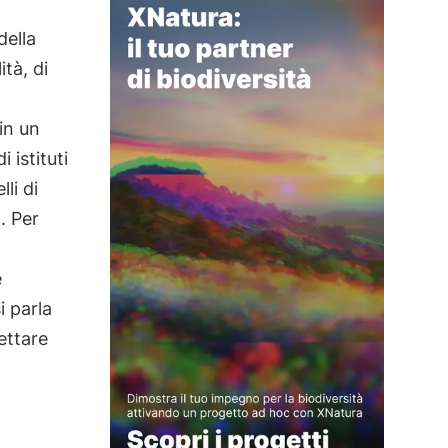
della
ità, di
in un
 istituti
li di
. Per
e
i parla
ettare