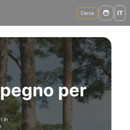
IT
m
Cerca
impegno per
i in
e