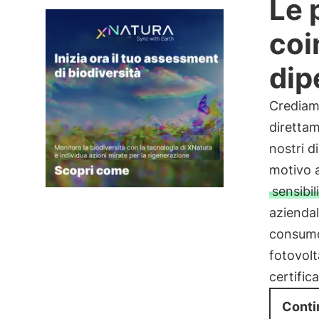
Le 
coi
dip
Crediamo
direttam
nostri d
motivo a
sensibi
aziendal
consumo 
fotovolt
certific
Conti