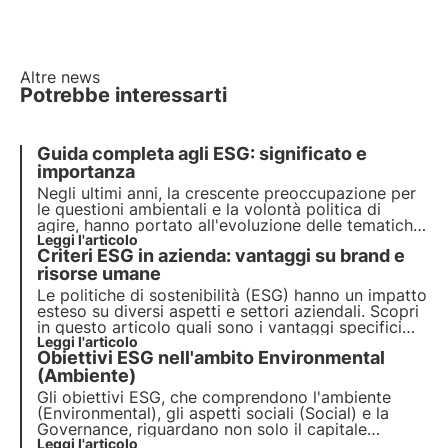
Altre news
Potrebbe interessarti
Guida completa agli ESG: significato e
importanza
Negli ultimi anni, la crescente preoccupazione per
le questioni ambientali e la volontà politica di
agire, hanno portato all'evoluzione delle tematiche
ESG. Scopri in questo articolo cosa sono i criteri
Leggi l'articolo
Criteri ESG in azienda: vantaggi su brand e
ESG, l'importanza che rivestono per le aziende e
per i loro investitori.
risorse umane
Le politiche di sostenibilità (ESG) hanno un impatto
esteso su diversi aspetti e settori aziendali. Scopri
in questo articolo quali sono i vantaggi specifici
sul brand e qual è il ruolo delle risorse umane.
Leggi l'articolo
Obiettivi ESG nell'ambito Environmental
(Ambiente)
Gli obiettivi ESG, che comprendono l'ambiente
(Environmental), gli aspetti sociali (Social) e la
Governance, riguardano non solo il capitale
economico e finanziario, ma anche il capitale
Leggi l'articolo