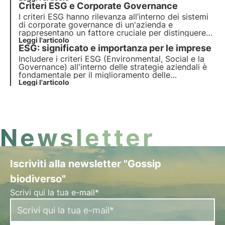
Criteri ESG e Corporate Governance
umano e sociale. In questo articolo esamineremo
quali sono gli obiettivi "E" - Ambiente.
I criteri ESG hanno rilevanza all’interno dei sistemi
di corporate governance di un'azienda e
rappresentano un fattore cruciale per distinguere
le organizzazioni che considerano la sostenibilità
Leggi l'articolo
ESG: significato e importanza per le imprese
al centro del proprio modello d'impresa da quelle
che si avvicinano per motivi di comunicazione
Includere i criteri ESG (Environmental, Social e la
esterna.
Governance) all'interno delle strategie aziendali è
fondamentale per il miglioramento delle
performance. In questo articolo approfondiamo il
Leggi l'articolo
significato dei criteri ESG, la loro natura e
l’importanza per aziende e investitori.
Newsletter
Iscriviti alla newsletter "Gossip
biodiverso"
Scrivi qui la tua e-mail*