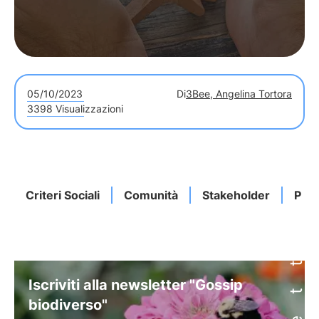
05/10/2023
Di
3Bee, Angelina Tortora
3398 Visualizzazioni
Criteri Sociali
Comunità
Stakeholder
Prat
Iscriviti alla newsletter "Gossip
biodiverso"