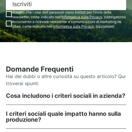
Iscriviti
Accetto che i miei dati personali siano trattati per l'invio della
newsletter, come indicato nell'
Informativa sulla Privacy
. (obbligatorio)
Acconsento a ricevere newsletter e comunicazioni di marketing da
3Bee, come indicato nell'
Informativa sulla Privacy
. (opzionale)
Domande Frequenti
Hai dei dubbi o altre curiosità su questo articolo? Qui
troverai spunti
Cosa includono i criteri sociali in azienda?
I criteri sociali quale impatto hanno sulla
produzione?