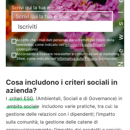
Newsletter
Scrivi qui la tua e-mail*
Iscriviti
Accetto che i miei dati personali siano trattati per l'invio della
newsletter, come indicato nell'
Informativa sulla Privacy
.
(obbligatorio)
Acconsento a ricevere newsletter e comunicazioni di marketing da
3Bee, come indicato nell'
Informativa sulla Privacy
. (opzionale)
Cosa includono i criteri sociali in
azienda?
I
criteri ESG
(Ambientali, Sociali e di Governance) in
ambito sociale
includono varie pratiche, tra cui: la
gestione delle relazioni con i dipendenti; l’impatto
sulla comunità; la gestione delle catene di
approvvigionamento; l’impatto dei prodotti e servizi;