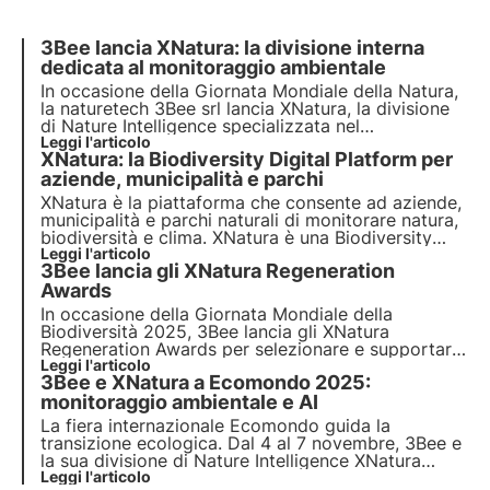
3Bee lancia XNatura: la divisione interna
dedicata al monitoraggio ambientale
In occasione della Giornata Mondiale della Natura,
la naturetech 3Bee srl lancia XNatura, la divisione
di Nature Intelligence specializzata nel
monitoraggio ambientale, che mira a digitalizzare
Leggi l'articolo
XNatura: la Biodiversity Digital Platform per
la gestione di impatti e rischi su natura,
biodiversità e clima.
aziende, municipalità e parchi
XNatura è la piattaforma che consente ad aziende,
municipalità e parchi naturali di monitorare natura,
biodiversità e clima. XNatura è una Biodiversity
Digital Platform che offre strumenti di analisi e
Leggi l'articolo
3Bee lancia gli XNatura Regeneration
reporting per decisioni strategiche e conformi alle
normative internazionali.
Awards
In occasione della Giornata Mondiale della
Biodiversità 2025, 3Bee lancia gli XNatura
Regeneration Awards per selezionare e supportare
i progetti di rigenerazione ambientale più
Leggi l'articolo
3Bee e XNatura a Ecomondo 2025:
meritevoli. L’iniziativa mira a creare nuove Oasi
della Biodiversità, con la possibilità di partecipare
monitoraggio ambientale e AI
da tutto il mondo.
La fiera internazionale Ecomondo guida la
transizione ecologica. Dal 4 al 7 novembre, 3Bee e
la sua divisione di Nature Intelligence XNatura
saranno a Rimini per presentare le soluzioni data-
Leggi l'articolo