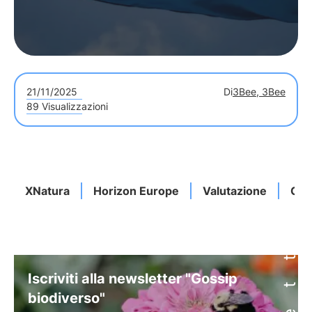
21/11/2025
Di
3Bee, 3Bee
89 Visualizzazioni
XNatura
Horizon Europe
Valutazione
Con
Iscriviti alla newsletter "Gossip
biodiverso"