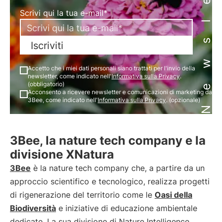
Newsletter
Scrivi qui la tua e-mail*
Iscriviti
Accetto che i miei dati personali siano trattati per l'invio della
newsletter, come indicato nell'
Informativa sulla Privacy
.
(obbligatorio)
Acconsento a ricevere newsletter e comunicazioni di marketing da
3Bee, come indicato nell'
Informativa sulla Privacy
. (opzionale)
3Bee, la nature tech company e la
divisione XNatura
3Bee
è la nature tech company che, a partire da un
approccio scientifico e tecnologico, realizza progetti
di rigenerazione del territorio come le
Oasi della
Biodiversità
e iniziative di educazione ambientale
dedicate. La sua divisione di Nature Intelligence