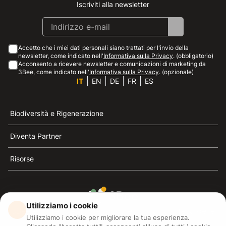
Iscriviti alla newsletter
Instagram
Facebook
Linkedin
Youtube
Accetto che i miei dati personali siano trattati per l'invio della
newsletter, come indicato nell'
Informativa sulla Privacy
. (obbligatorio)
Acconsento a ricevere newsletter e comunicazioni di marketing da
3Bee, come indicato nell'
Informativa sulla Privacy
. (opzionale)
IT
EN
DE
FR
ES
Biodiversità e Rigenerazione
Diventa Partner
Risorse
Utilizziamo i cookie
3Bee è il riferimento della sostenibilità, la difesa delle
Utilizziamo i cookie per migliorare la tua esperienza.
api e della biodiversità