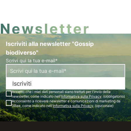
driven che stanno rigenerando la biodiversità e
trasformando la sostenibilità aziendale.
Newsletter
Iscriviti alla newsletter "Gossip
biodiverso"
Scrivi qui la tua e-mail*
Iscriviti
Accetto che i miei dati personali siano trattati per l'invio della
newsletter, come indicato nell'
Informativa sulla Privacy
. (obbligatorio)
Acconsento a ricevere newsletter e comunicazioni di marketing da
3Bee, come indicato nell'
Informativa sulla Privacy
. (opzionale)