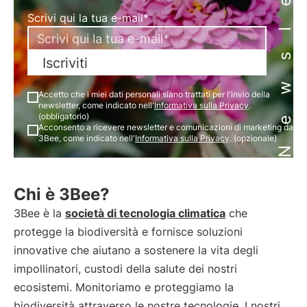
Newsletter
Scrivi qui la tua e-mail*
Iscriviti
Accetto che i miei dati personali siano trattati per l'invio della
newsletter, come indicato nell'
Informativa sulla Privacy
.
(obbligatorio)
Acconsento a ricevere newsletter e comunicazioni di marketing da
3Bee, come indicato nell'
Informativa sulla Privacy
. (opzionale)
Chi è 3Bee?
3Bee è la
società di tecnologia climatica
che
protegge la biodiversità e fornisce soluzioni
innovative che aiutano a sostenere la vita degli
impollinatori, custodi della salute dei nostri
ecosistemi. Monitoriamo e proteggiamo la
biodiversità attraverso le nostre tecnologie. I nostri