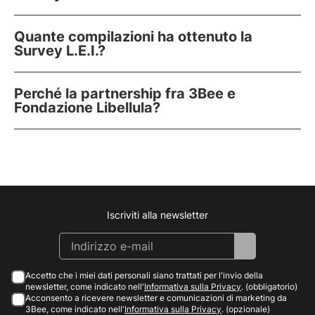
Quante compilazioni ha ottenuto la
Survey L.E.I.?
Perché la partnership fra 3Bee e
Fondazione Libellula?
Iscriviti alla newsletter
Instagram
Facebook
Linkedin
Youtube
Accetto che i miei dati personali siano trattati per l'invio della
newsletter, come indicato nell'
Informativa sulla Privacy
. (obbligatorio)
Acconsento a ricevere newsletter e comunicazioni di marketing da
3Bee, come indicato nell'
Informativa sulla Privacy
. (opzionale)