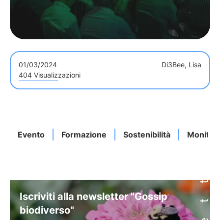
01/03/2024
Di
3Bee, Lisa
404 Visualizzazioni
Evento
Formazione
Sostenibilità
Monitor
Iscriviti alla newsletter "Gossip
biodiverso"