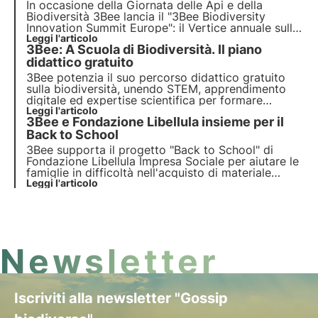
In occasione della
Giornata delle Api e della
Biodiversità
3Bee lancia il
"3Bee Biodiversity
Innovation Summit Europe"
: il Vertice annuale sulla
biodiversità per definire i
Leggi l'articolo
tre pilastri del 2023
3Bee: A Scuola di Biodiversità. Il piano
nell'approccio alla tutela della biodiversità nelle
imprese e nell'economia internazionale.
didattico gratuito
3Bee potenzia il suo percorso didattico gratuito
sulla biodiversità, unendo STEM, apprendimento
digitale ed expertise scientifica per formare
docenti e studenti della primaria e ispirare la nuova
Leggi l'articolo
3Bee e Fondazione Libellula insieme per il
generazione.
Back to School
3Bee supporta il progetto "Back to School" di
Fondazione Libellula Impresa Sociale per aiutare le
famiglie in difficoltà nell'acquisto di materiale
scolastico in vista del rientro a scuola,
Leggi l'articolo
sottolineando l'importanza di integrare
sostenibilità ambientale e sociale. Scopri di più in
questo articolo.
Newsletter
Iscriviti alla newsletter "Gossip