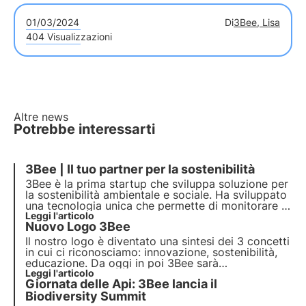
01/03/2024
Di
3Bee, Lisa
404 Visualizzazioni
Altre news
Potrebbe interessarti
3Bee | Il tuo partner per la sostenibilità
3Bee è la prima startup che sviluppa soluzione per
la
sostenibilità ambientale e sociale
. Ha sviluppato
una tecnologia unica che permette di monitorare le
api e la biodiversità. Con oltre 300 aziende partner
Leggi l'articolo
Nuovo Logo 3Bee
e più di 150 mila clienti vuole imporsi come leader
per la protezione ambientale.
Il nostro logo è diventato una sintesi dei 3 concetti
in cui ci riconosciamo: innovazione, sostenibilità,
educazione. Da oggi in poi 3Bee sarà
rappresentata da 3 api colorate e sospese in volo,
Leggi l'articolo
Giornata delle Api: 3Bee lancia il
ognuna con il suo obiettivo di impatto da
raggiungere.
Biodiversity Summit