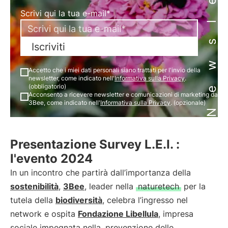
Newsletter
Scrivi qui la tua e-mail*
Iscriviti
Accetto che i miei dati personali siano trattati per l'invio della
newsletter, come indicato nell'
Informativa sulla Privacy
.
(obbligatorio)
Acconsento a ricevere newsletter e comunicazioni di marketing da
3Bee, come indicato nell'
Informativa sulla Privacy
. (opzionale)
Presentazione Survey L.E.I. :
l'evento 2024
In un incontro che partirà dall’importanza della
sostenibilità
,
3Bee
, leader nella
naturetech
per la
tutela della
biodiversità
, celebra l’ingresso nel
network e ospita
Fondazione Libellula
, impresa
sociale impegnata nella
prevenzione delle