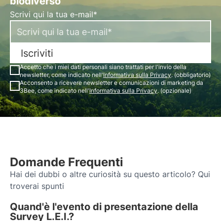
biodiverso"
Scrivi qui la tua e-mail*
Iscriviti
Accetto che i miei dati personali siano trattati per l'invio della
newsletter, come indicato nell'
Informativa sulla Privacy
. (obbligatorio)
Acconsento a ricevere newsletter e comunicazioni di marketing da
3Bee, come indicato nell'
Informativa sulla Privacy
. (opzionale)
Domande Frequenti
Hai dei dubbi o altre curiosità su questo articolo? Qui
troverai spunti
Quand'è l'evento di presentazione della
Survey L.E.I.?