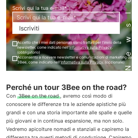
Newsletter
Scrivi qui la tua e-mail*
Iscriviti
Accetto che i miei dati personali siano trattati per l'invio della
newsletter, come indicato nell'
Informativa sulla Privacy
.
(obbligatorio)
Acconsento a ricevere newsletter e comunicazioni di marketing da
3Bee, come indicato nell'
Informativa sulla Privacy
. (opzionale)
Perché un tour 3Bee on the road?
Con
3Bee on the road
, avremo così modo di
conoscere le differenze tra le aziende apistiche più
grandi e con una storia importante alle spalle e quelle
più giovani e in continua espansione, ma non solo.
Vedremo apicolture nomadi e stanziali e capiremo la
differenza tra questi metodi di conduzione. Capiremo