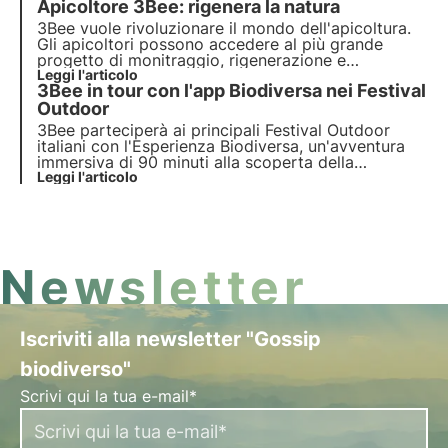
Apicoltore 3Bee: rigenera la natura
22 giugno da uno dei tantissimi apicoltori di 3Bee.
3Bee vuole rivoluzionare il mondo dell'apicoltura.
Gli apicoltori possono accedere al più grande
progetto di monitraggio, rigenerazione e
comunicazione sulla biodiversità. Il nostro
Leggi l'articolo
3Bee in tour con l'app Biodiversa nei Festival
obiettivo è di creare coltivatori di biodiversità.
Outdoor
3Bee parteciperà ai principali Festival Outdoor
italiani con l'Esperienza Biodiversa, un'avventura
immersiva di 90 minuti alla scoperta della
biodiversità vegetale, guidata da una Guida
Leggi l'articolo
Ambientale Escursionistica. Ma quali sono i Festival
in cui potrai trovarci? Scoprilo in questo articolo.
Newsletter
Iscriviti alla newsletter "Gossip
biodiverso"
Scrivi qui la tua e-mail*