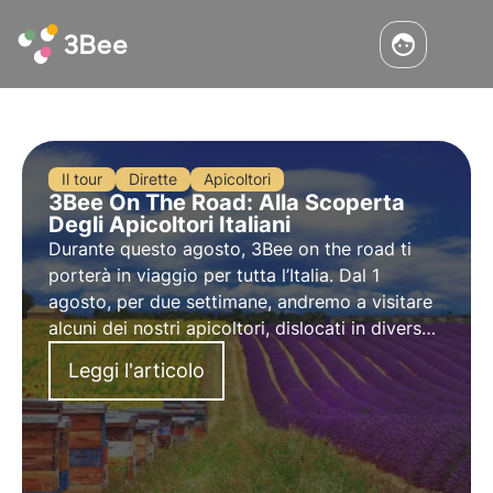
Il tour
Dirette
Apicoltori
3Bee On The Road: Alla Scoperta
Degli Apicoltori Italiani
Durante questo agosto, 3Bee on the road ti
porterà in viaggio per tutta l’Italia. Dal 1
agosto, per due settimane, andremo a visitare
alcuni dei nostri apicoltori, dislocati in diverse
regioni d’Italia, per scoprire le loro realtà e
Leggi l'articolo
avvicinarci ancora di più all’incredibile mondo
delle api.