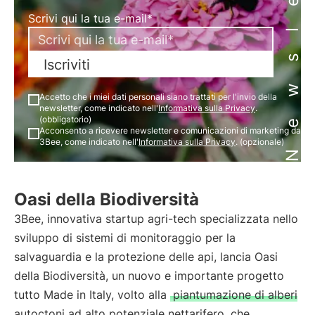
Newsletter
Scrivi qui la tua e-mail*
Iscriviti
Accetto che i miei dati personali siano trattati per l'invio della
newsletter, come indicato nell'
Informativa sulla Privacy
.
(obbligatorio)
Acconsento a ricevere newsletter e comunicazioni di marketing da
3Bee, come indicato nell'
Informativa sulla Privacy
. (opzionale)
Oasi della Biodiversità
3Bee, innovativa startup agri-tech specializzata nello
sviluppo di sistemi di monitoraggio per la
salvaguardia e la protezione delle api, lancia Oasi
della Biodiversità, un nuovo e importante progetto
tutto Made in Italy, volto alla
piantumazione di alberi
autoctoni ad alto potenziale nettarifero
che