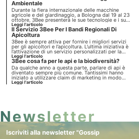
attivamente.
Ambientale
Durante la fiera internazionale delle macchine
agricole e del giardinaggio, a Bologna dal 19 al 23
ottobre, 3Bee presenterà le sue tecnologie e i suoi
servizi innovativi: tra questi, il
Leggi l'articolo
biomonitoraggio
Il Servizio 3Bee Per I Bandi Regionali Di
ambientale 3Bee, un servizio di tutela per
agricoltori e consumatori finali
Apicoltura
.
3Bee è sempre attiva per fornire i migliori servizi
per gli apicoltori e l’apicoltura. L’ultima iniziativa è
l’attivazione di un servizio personalizzati per la
compilazione dei bandi regionali
Leggi l'articolo
. Sono infatti in
3Bee cosa fa per le api e la biodiversità?
fase di pubblicazione proprio in questi mesi.
Da qualche anno a questa parte, parlare di api è
diventato sempre più comune. Tantissimi hanno
iniziato a utilizzare claim di marketing in modo
simile all'adozione degli alberi o dei panda. Quello
Leggi l'articolo
che fa 3Bee è estremamente diverso. Noi uniamo
tecnologia e biologia per monitorare e curare le
api.
Newsletter
Iscriviti alla newsletter "Gossip