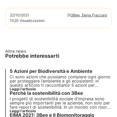
22/10/2021
Di
3Bee, Elena Fraccaro
1520 Visualizzazioni
Altre news
Potrebbe interessarti
5 Azioni per Biodiversità e Ambiente
Ci sono azioni che possiamo compiere ogni giorno
per proteggere l’ambiente e gli ecosistemi: in
questo articolo ti raccontiamo
5 azioni per
preservare la biodiversità
Leggi l'articolo
. Scopri come puoi
Perchè la sostenibilità con 3Bee
contribuire quotidianamente!
I progetti di sostenibilità sociale d’impresa sono
sempre più importanti per le aziende,
non solo per
fare report di sostenibilità
. In un mondo con risorse
limitate e forti disuguaglianze, sono sempre più gli
Leggi l'articolo
EIMA 2021: 3Bee e Il Biomonitoraggio
attori che richiedono alle aziende di impegnarsi