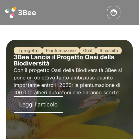
Il progetto
Piantumazione
Goal
Rinascita
3Bee Lancia il Progetto Oasi della
Biodiversità
Con il progetto Oasi della Biodiversità 3Bee si
pone un obiettivo tanto ambizioso quanto
importante entro il 2023: la
piantumazione di
100.000 alberi autoctoni
che daranno scorte di
nettare a un equivalente di circa 3.500 alveari,
Leggi l'articolo
assorbendo circa 10 mila tonnellate di CO2
all'anno.