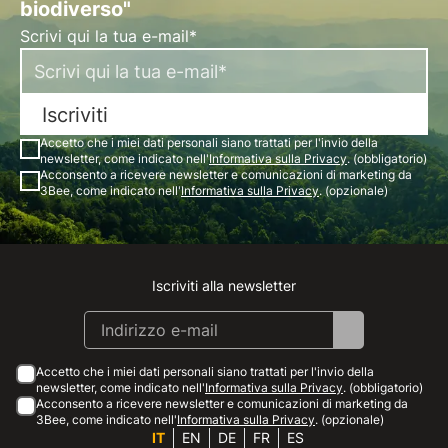
biodiverso"
Scrivi qui la tua e-mail*
Iscriviti
Accetto che i miei dati personali siano trattati per l'invio della
newsletter, come indicato nell'
Informativa sulla Privacy
. (obbligatorio)
Acconsento a ricevere newsletter e comunicazioni di marketing da
3Bee, come indicato nell'
Informativa sulla Privacy
. (opzionale)
Iscriviti alla newsletter
Instagram
Facebook
Linkedin
Youtube
Accetto che i miei dati personali siano trattati per l'invio della
newsletter, come indicato nell'
Informativa sulla Privacy
. (obbligatorio)
Acconsento a ricevere newsletter e comunicazioni di marketing da
3Bee, come indicato nell'
Informativa sulla Privacy
. (opzionale)
IT
EN
DE
FR
ES