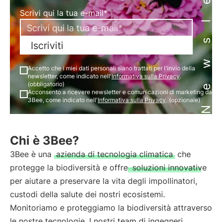
Newsletter
Scrivi qui la tua e-mail*
Iscriviti
Accetto che i miei dati personali siano trattati per l'invio della
newsletter, come indicato nell'
Informativa sulla Privacy
.
(obbligatorio)
Acconsento a ricevere newsletter e comunicazioni di marketing da
3Bee, come indicato nell'
Informativa sulla Privacy
. (opzionale)
Chi è 3Bee?
3Bee è una
azienda di tecnologia climatica
che
protegge la biodiversità e offre
soluzioni innovative
per aiutare a preservare la vita degli impollinatori,
custodi della salute dei nostri ecosistemi.
Monitoriamo e proteggiamo la biodiversità attraverso
le nostre tecnologie. I nostri team di ingegneri,