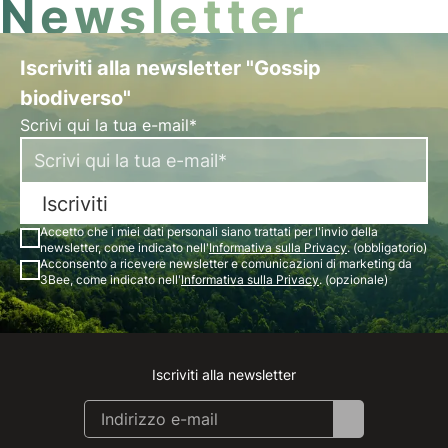
Newsletter
Iscriviti alla newsletter "Gossip
biodiverso"
Scrivi qui la tua e-mail*
Iscriviti
Accetto che i miei dati personali siano trattati per l'invio della
newsletter, come indicato nell'
Informativa sulla Privacy
. (obbligatorio)
Acconsento a ricevere newsletter e comunicazioni di marketing da
3Bee, come indicato nell'
Informativa sulla Privacy
. (opzionale)
Iscriviti alla newsletter
Instagram
Facebook
Linkedin
Youtube