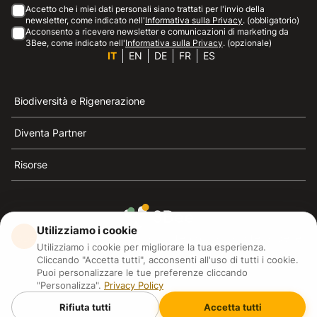
Accetto che i miei dati personali siano trattati per l'invio della
newsletter, come indicato nell'
Informativa sulla Privacy
. (obbligatorio)
Acconsento a ricevere newsletter e comunicazioni di marketing da
3Bee, come indicato nell'
Informativa sulla Privacy
. (opzionale)
IT
EN
DE
FR
ES
Biodiversità e Rigenerazione
Diventa Partner
Risorse
Utilizziamo i cookie
3Bee è il riferimento della sostenibilità, la difesa delle
Utilizziamo i cookie per migliorare la tua esperienza.
api e della biodiversità
Cliccando "Accetta tutti", acconsenti all'uso di tutti i cookie.
Puoi personalizzare le tue preferenze cliccando
"Personalizza".
Privacy Policy
3Bee S.R.L Via Pastrengo 14, 20159, Milano (MI)
P.IVA: IT09711590969
Rifiuta tutti
Accetta tutti
3Bee GmbHSede legale: Oranienburger Straße 23, 10178