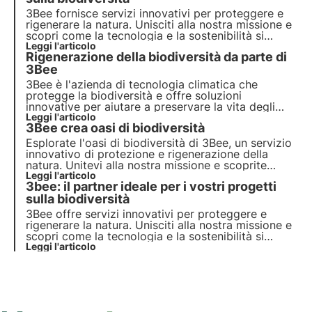
3Bee fornisce servizi innovativi per proteggere e
rigenerare la natura. Unisciti alla nostra missione e
scopri come la tecnologia e la sostenibilità si
uniscono per creare un futuro più verde per le
Leggi l'articolo
Rigenerazione della biodiversità da parte di
aziende e il pianeta.
3Bee
3Bee è l'azienda di tecnologia climatica che
protegge la biodiversità e offre soluzioni
innovative per aiutare a preservare la vita degli
impollinatori, custodi della salute dei nostri
Leggi l'articolo
3Bee crea oasi di biodiversità
ecosistemi. Scoprite come 3Bee lavora per
rigenerare la biodiversità.
Esplorate l'oasi di biodiversità di 3Bee, un servizio
innovativo di protezione e rigenerazione della
natura. Unitevi alla nostra missione e scoprite
come la tecnologia e la sostenibilità si uniscono
Leggi l'articolo
3bee: il partner ideale per i vostri progetti
per creare un futuro più verde per le aziende e il
pianeta.
sulla biodiversità
3Bee offre servizi innovativi per proteggere e
rigenerare la natura. Unisciti alla nostra missione e
scopri come la tecnologia e la sostenibilità si
uniscono per creare un futuro più verde per le
Leggi l'articolo
aziende e il pianeta.