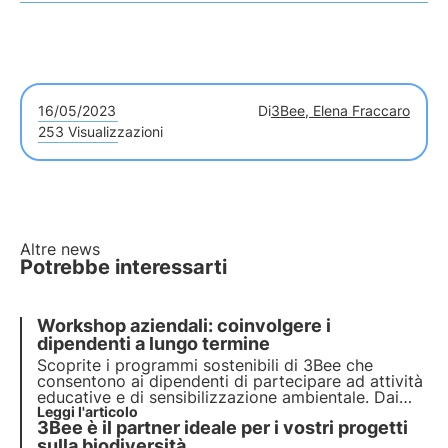
16/05/2023
Di
3Bee, Elena Fraccaro
253 Visualizzazioni
Altre news
Potrebbe interessarti
Workshop aziendali: coinvolgere i
dipendenti a lungo termine
Scoprite i programmi sostenibili di 3Bee che
consentono ai dipendenti di partecipare ad attività
educative e di sensibilizzazione ambientale. Dai
laboratori di apicoltura alla nostra 3bee Academy
Leggi l'articolo
3Bee è il partner ideale per i vostri progetti
e alla degustazione della biodiversità, coinvolgete i
vostri dipendenti.
sulla biodiversità