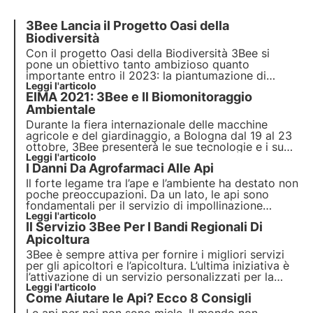
3Bee Lancia il Progetto Oasi della
Biodiversità
Con il progetto Oasi della Biodiversità 3Bee si
pone un obiettivo tanto ambizioso quanto
importante entro il 2023: la
piantumazione di
100.000 alberi autoctoni
Leggi l'articolo
che daranno scorte di
EIMA 2021: 3Bee e Il Biomonitoraggio
nettare a un equivalente di circa 3.500 alveari,
assorbendo circa 10 mila tonnellate di CO2
Ambientale
all'anno.
Durante la fiera internazionale delle macchine
agricole e del giardinaggio, a Bologna dal 19 al 23
ottobre, 3Bee presenterà le sue tecnologie e i suoi
servizi innovativi: tra questi, il
Leggi l'articolo
biomonitoraggio
I Danni Da Agrofarmaci Alle Api
ambientale 3Bee, un servizio di tutela per
agricoltori e consumatori finali
.
Il
forte legame tra l’ape e l’ambiente
ha destato non
poche preoccupazioni. Da un lato, le api sono
fondamentali per il servizio di impollinazione
svolto, dall'altro lato l’esigenza di difesa fitoiatrica
Leggi l'articolo
Il Servizio 3Bee Per I Bandi Regionali Di
delle colture può portare a problemi di mortalità e
spopolamento degli alveari.
Apicoltura
3Bee è sempre attiva per fornire i migliori servizi
per gli apicoltori e l’apicoltura. L’ultima iniziativa è
l’attivazione di un servizio personalizzati per la
compilazione dei bandi regionali
Leggi l'articolo
. Sono infatti in
Come
Aiutare le Api
? Ecco 8 Consigli
fase di pubblicazione proprio in questi mesi.