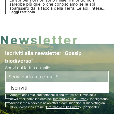
Le api per noi non sono miele.
Il mondo non
sarebbe più quello che conosciamo
se le api
sparissero dalla faccia della Terra. Le api, intese
come impollinatori a 360 gradi, contribuiscono
Leggi l'articolo
all'intera catena alimentare. Senza il loro
instancabile saremmo spacciati.
Newsletter
Iscriviti alla newsletter "Gossip
biodiverso"
Scrivi qui la tua e-mail*
Iscriviti
Accetto che i miei dati personali siano trattati per l'invio della
newsletter, come indicato nell'
Informativa sulla Privacy
. (obbligatorio)
Acconsento a ricevere newsletter e comunicazioni di marketing da
3Bee, come indicato nell'
Informativa sulla Privacy
. (opzionale)