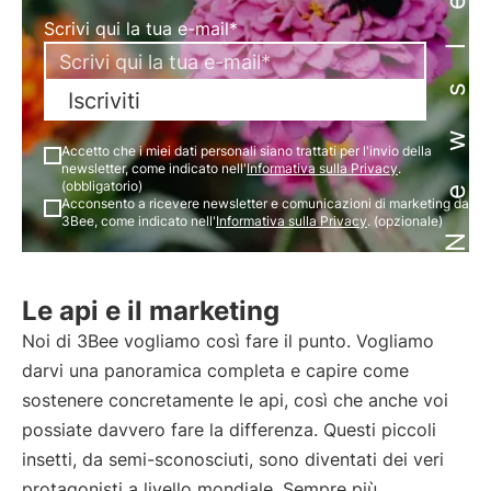
Newsletter
Scrivi qui la tua e-mail*
Iscriviti
Accetto che i miei dati personali siano trattati per l'invio della
newsletter, come indicato nell'
Informativa sulla Privacy
.
(obbligatorio)
Acconsento a ricevere newsletter e comunicazioni di marketing da
3Bee, come indicato nell'
Informativa sulla Privacy
. (opzionale)
Le api e il marketing
Noi di 3Bee vogliamo così fare il punto. Vogliamo
darvi una panoramica completa e capire come
sostenere concretamente le api, così che anche voi
possiate davvero fare la differenza. Questi piccoli
insetti, da semi-sconosciuti, sono diventati dei veri
protagonisti a livello mondiale. Sempre più