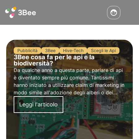
Pubblicità
3Bee
Hive-Tech
Scegli le Api
3Bee cosa fa per le api e la
biodiversità?
Da qualche anno a questa parte, parlare di api
è diventato sempre più comune. Tantissimi
hanno iniziato a utilizzare claim di marketing in
modo simile all'adozione degli alberi o dei
panda. Quello che fa 3Bee è estremamente
Leggi l'articolo
diverso. Noi uniamo tecnologia e biologia per
monitorare e curare le api.