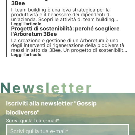
e promuovi la sostenibilità.
3Bee
Il team building è una leva strategica per la
produttività e il benessere dei dipendenti di
un'azienda. Scopri le attività di team building
sostenibile di 3Bee focalizzate su sviluppo
Leggi l'articolo
Progetti di sostenibilità: perché scegliere
professionale e delle competenze individuali,
formazione ESG e responsabilità ambientale.
l'Arboretum 3Bee
La creazione e gestione di un Arboretum è uno
degli interventi di rigenerazione della biodiversità
messi in atto da 3Bee. Un progetto di sostenibilità
aziendale misurato tramite dashboard, per un
Leggi l'articolo
approccio scientifico che previene il rischio di
greenwashing. Scopri di più in questo articolo.
Newsletter
Iscriviti alla newsletter "Gossip
biodiverso"
Scrivi qui la tua e-mail*