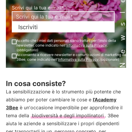
Newsletter
Scrivi qui la tua e-mail*
Iscriviti
Accetto che i miei dati personali siano trattati per l'invio della
newsletter, come indicato nell'
Informativa sulla Privacy
.
(obbligatorio)
Acconsento a ricevere newsletter e comunicazioni di marketing da
3Bee, come indicato nell'
Informativa sulla Privacy
. (opzionale)
In cosa consiste?
La sensibilizzazione è lo strumento più potente che
abbiamo per poter cambiare le cose e
l’Academy
3Bee
è un'occasione imperdibile per approfondire il
tema della
biodiversità e degli impollinatori
. 3Bee
aiuta le aziende a sensibilizzare i propri dipendenti
per trasportarli in un
percorso concreto
per