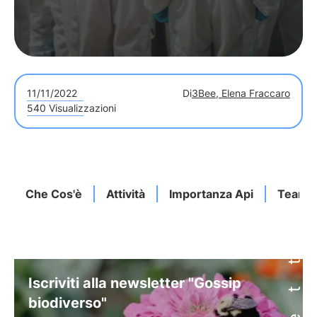
11/11/2022
Di
3Bee, Elena Fraccaro
540 Visualizzazioni
Che Cos'è
Attività
Importanza Api
Team B
Iscriviti alla newsletter "Gossip
biodiverso"