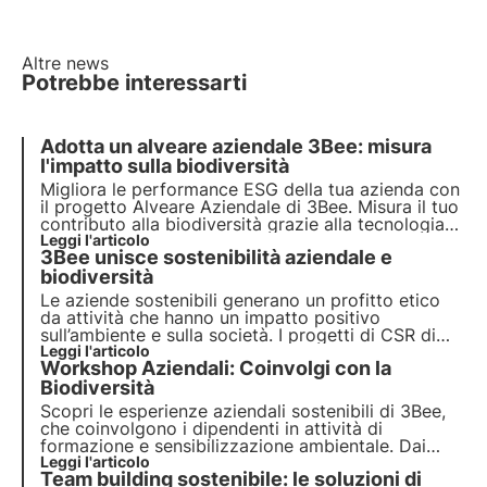
Altre news
Potrebbe interessarti
Adotta un alveare aziendale 3Bee: misura
l'impatto sulla biodiversità
Migliora le performance ESG della tua azienda con
il progetto Alveare Aziendale di 3Bee. Misura il tuo
contributo alla biodiversità grazie alla tecnologia
Hive-Tech di cui è dotato l'alveare. L'iniziativa può
Leggi l'articolo
3Bee unisce sostenibilità aziendale e
includere miele brandizzato e attività di
engagement per i collaboratori.
biodiversità
Le aziende sostenibili generano un profitto etico
da attività che hanno un impatto positivo
sull’ambiente e sulla società. I progetti di CSR di
3Bee rigenerano la biodiversità. Scopri come
Leggi l'articolo
Workshop Aziendali: Coinvolgi con la
essere (più) sostenibile e come proteggere la
biodiversità coinvolgendo i tuoi dipendenti.
Biodiversità
Scopri le esperienze aziendali sostenibili di 3Bee,
che coinvolgono i dipendenti in attività di
formazione e sensibilizzazione ambientale. Dai
workshop di apicoltura e piantumazione alle
Leggi l'articolo
Team building sostenibile: le soluzioni di
degustazioni di biodiversità, migliora l'engagement