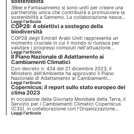
2020
sostenibilità
minacciano il futuro del nuovo accordo.
3Bee e Fantasanremo
si sono uniti per creare una
partnership unica che contribuirà a promuovere la
sostenibilità a Sanremo
. La collaborazione nasce
per analizzare e supportare i punti assegnati alle
Leggi l'articolo
COP28: 4 obiettivi a sostegno della
vere azioni di sostenibilità ambientale. 3Bee sarà
l'occhio critico sulla sostenibilità.
biodiversità
COP28 degli Emirati Arabi Uniti rappresenta un
momento cruciale in cui il mondo si riunisce per
valutare i progressi compiuti nell'attuazione
dell'accordo di Parigi verso la tutela della
Leggi l'articolo
Il Piano Nazionale di Adattamento ai
biodiversità. La conferenza delle parti sul clima a
Dubai (COP28) si svolgerà dal 30/11/2023 al
Cambiamenti Climatici
12/12/2023.
Con decreto n. 434 del 21 dicembre 2023, il
Ministero dell'Ambiente ha approvato il Piano
Nazionale di Adattamento ai Cambiamenti
Climatici (PNACC), un passo fondamentale verso
Leggi l'articolo
Copernicus: il report sullo stato europeo del
una strategia climatica nazionale resiliente. Scopri
in questo articolo gli obiettivi del PNACC e come
clima 2023
si struttura.
In occasione della Giornata Mondiale della Terra, il
Servizio per i Cambiamenti Climatici Copernicus
(C3S), in collaborazione con l'Organizzazione
Meteorologica Mondiale (OMM), ha rilasciato il
Leggi l'articolo
report sullo Stato del Clima Europeo del 2023
(ESOTC 2023). Scopri i dettagli in questo articolo.