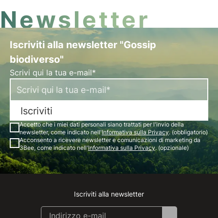
Newsletter
Iscriviti alla newsletter "Gossip
biodiverso"
Scrivi qui la tua e-mail*
Iscriviti
Accetto che i miei dati personali siano trattati per l'invio della
newsletter, come indicato nell'
Informativa sulla Privacy
. (obbligatorio)
Acconsento a ricevere newsletter e comunicazioni di marketing da
3Bee, come indicato nell'
Informativa sulla Privacy
. (opzionale)
Iscriviti alla newsletter
Instagram
Facebook
Linkedin
Youtube