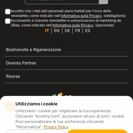
Accetto che i miei dati personali siano trattati per l'invio della
newsletter, come indicato nell'
Informativa sulla Privacy
. (obbligatorio)
Acconsento a ricevere newsletter e comunicazioni di marketing da
3Bee, come indicato nell'
Informativa sulla Privacy
. (opzionale)
IT
EN
DE
FR
ES
Biodiversità e Rigenerazione
Diventa Partner
Risorse
Utilizziamo i cookie
3Bee è il riferimento della sostenibilità, la difesa delle
Utilizziamo i cookie per migliorare la tua esperienza.
api e della biodiversità
Cliccando "Accetta tutti", acconsenti all'uso di tutti i cookie.
Puoi personalizzare le tue preferenze cliccando
"Personalizza".
Privacy Policy
3Bee S.R.L Via Pastrengo 14, 20159, Milano (MI)
P.IVA: IT09711590969