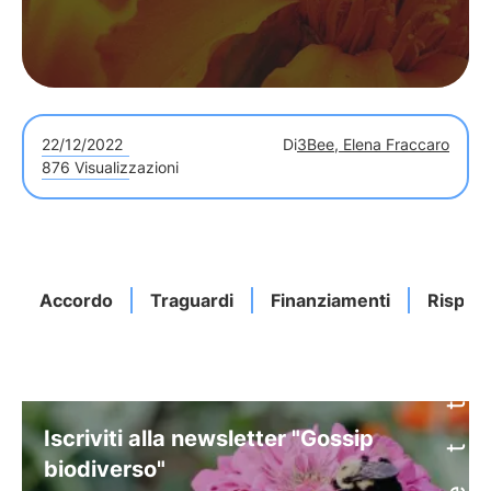
22/12/2022
Di
3Bee, Elena Fraccaro
876 Visualizzazioni
Accordo
Traguardi
Finanziamenti
Rispos
Iscriviti alla newsletter "Gossip
biodiverso"