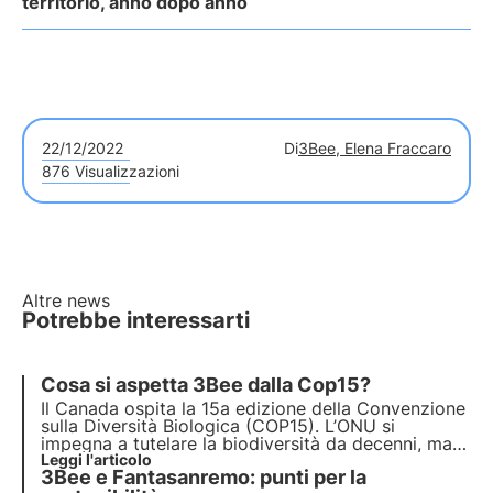
territorio, anno dopo anno
22/12/2022
Di
3Bee, Elena Fraccaro
876 Visualizzazioni
Altre news
Potrebbe interessarti
Cosa si aspetta 3Bee dalla Cop15?
Il Canada ospita la 15a edizione della
Convenzione
sulla Diversità Biologica
(COP15). L’ONU si
impegna a tutelare la biodiversità da decenni, ma il
poco spazio che le è stato dedicato durante la
Leggi l'articolo
3Bee e Fantasanremo: punti per la
COP27 e il precedente
fallimento del Piano 2011-