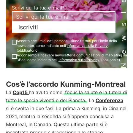
Newsletter
Scrivi qui la tua e-mail*
Iscriviti
Accetto che i miei dati personali siano trattati per l'invio della
newsletter, come indicato nell'
Informativa sulla Privacy
.
(obbligatorio)
Acconsento a ricevere newsletter e comunicazioni di marketing da
3Bee, come indicato nell'
Informativa sulla Privacy
. (opzionale)
Cos’è l’accordo Kunming-Montreal
La
Cop15
ha avuto come
focus la salute e la tutela di
tutte le specie viventi e del Pianeta.
La
Conferenza
si è svolta in due fasi. La prima a Kunming, in Cina nel
2021, mentra la seconda si è appena conclusa a
Montreal, in Canada. Questa ultima parte si è
incentrata proprio sull’adesione allo storico