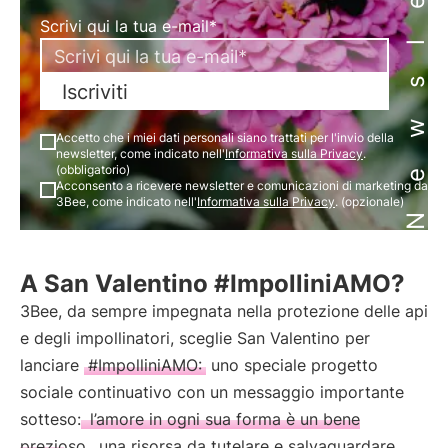
Newsletter
Scrivi qui la tua e-mail*
Iscriviti
Accetto che i miei dati personali siano trattati per l'invio della
newsletter, come indicato nell'
Informativa sulla Privacy
.
(obbligatorio)
Acconsento a ricevere newsletter e comunicazioni di marketing da
3Bee, come indicato nell'
Informativa sulla Privacy
. (opzionale)
A San Valentino #ImpolliniAMO?
3Bee, da sempre impegnata nella protezione delle api
e degli impollinatori, sceglie San Valentino per
lanciare
#ImpolliniAMO:
uno speciale progetto
sociale continuativo con un messaggio importante
sotteso:
l’amore in ogni sua forma è un bene
prezioso
, una risorsa da tutelare e salvaguardare,