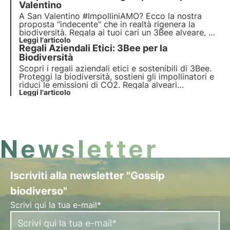
raggiungere.
Valentino
A San Valentino #ImpolliniAMO? Ecco la nostra
proposta "indecente" che in realtà rigenera la
biodiversità. Regala ai tuoi cari un 3Bee alveare, un
albero nettarifero o una Box 3Bee per celebrare
Leggi l'articolo
Regali Aziendali Etici: 3Bee per la
l'amore in ogni sua forma, anche quella per il
nostro insostituibile e meraviglioso pianeta.
Biodiversità
Scopri i regali aziendali etici e sostenibili di 3Bee.
Proteggi la biodiversità, sostieni gli impollinatori e
riduci le emissioni di CO2. Regala alveari
tecnologici, alberi nettariferi e Polly House per
Leggi l'articolo
un'impronta verde e un brand socialmente
responsabile.
Newsletter
Iscriviti alla newsletter "Gossip
biodiverso"
Scrivi qui la tua e-mail*