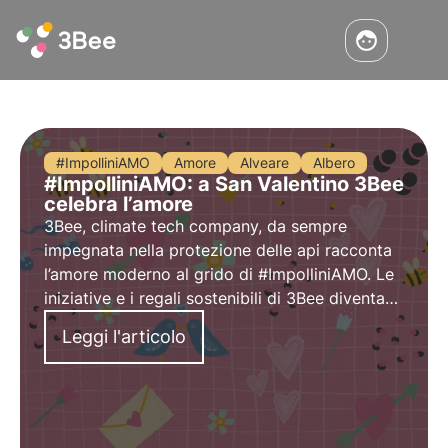
#ImpolliniAMO
Amore
Alveare
Albero
#ImpolliniAMO: a San Valentino 3Bee
celebra l’amore
3Bee, climate tech company, da sempre
impegnata nella protezione delle api racconta
l’amore moderno al grido di #ImpolliniAMO. Le
iniziative e i regali sostenibili di 3Bee diventano
il simbolo del vero concetto di amore, un
Leggi l'articolo
amore universalmente inteso verso il pianeta
Terra.