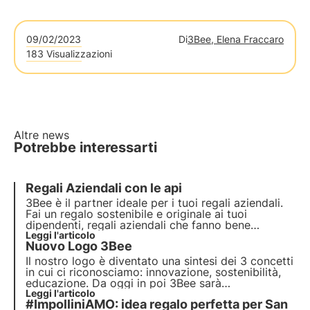
09/02/2023
Di
3Bee, Elena Fraccaro
183 Visualizzazioni
Altre news
Potrebbe interessarti
Regali Aziendali con le api
3Bee è il partner ideale per i tuoi regali aziendali.
Fai un regalo sostenibile e originale ai tuoi
dipendenti, regali aziendali che fanno bene
all'ambiente. Regala l'adozione di un alveare e
Leggi l'articolo
Nuovo Logo 3Bee
rendi la tua azienda sostenibile con 3Bee
Il nostro logo è diventato una sintesi dei 3 concetti
in cui ci riconosciamo: innovazione, sostenibilità,
educazione. Da oggi in poi 3Bee sarà
rappresentata da 3 api colorate e sospese in volo,
Leggi l'articolo
#ImpolliniAMO: idea regalo perfetta per San
ognuna con il suo obiettivo di impatto da