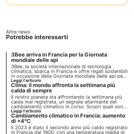
Altre news
Potrebbe interessarti
3Bee arriva in Francia per la Giornata
mondiale delle api
3Bee, la società internazionale di tecnologia
climatica, sbarca in Francia e offre
regali sostenibili
in occasione della
Giornata mondiale delle api
per
proteggere gli impollinatori e fare del bene agli
Leggi l'articolo
Clima: il mondo affronta la settimana più
ecosistemi attraverso la tecnologia.
calda di sempre
Il nostro pianeta sta affrontando la
settimana più
calda mai registrata
, un segnale allarmante del
cambiamento climatico in corso. Scopri quali sono
le conseguenze sulla biodiversità e quali misure
Leggi l'articolo
Cambiamento climatico in Francia: aumento
dobbiamo adottare per preservarla di fronte al
cambiamento climatico.
di +4°C
Il 2023 è stato il secondo anno più caldo registrato
in Francia dal 1900, con una temperatura media di