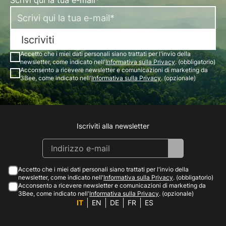
Scrivi qui la tua e-mail*
Iscriviti
Accetto che i miei dati personali siano trattati per l'invio della
newsletter, come indicato nell'
Informativa sulla Privacy
. (obbligatorio)
Acconsento a ricevere newsletter e comunicazioni di marketing da
3Bee, come indicato nell'
Informativa sulla Privacy
. (opzionale)
Iscriviti alla newsletter
Instagram
Facebook
Linkedin
Youtube
Accetto che i miei dati personali siano trattati per l'invio della
newsletter, come indicato nell'
Informativa sulla Privacy
. (obbligatorio)
Acconsento a ricevere newsletter e comunicazioni di marketing da
3Bee, come indicato nell'
Informativa sulla Privacy
. (opzionale)
IT
EN
DE
FR
ES