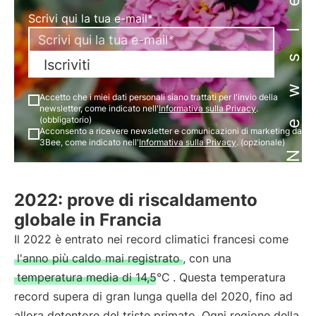
Newsletter
Scrivi qui la tua e-mail*
Iscriviti
Accetto che i miei dati personali siano trattati per l'invio della
newsletter, come indicato nell'
Informativa sulla Privacy
.
(obbligatorio)
Acconsento a ricevere newsletter e comunicazioni di marketing da
3Bee, come indicato nell'
Informativa sulla Privacy
. (opzionale)
2022: prove di riscaldamento
globale in Francia
Il 2022 è entrato nei record climatici francesi come
l'anno più caldo mai registrato
, con una
temperatura media di 14,5°C
. Questa temperatura
record supera di gran lunga quella del 2020, fino ad
allora detentore del triste primato. Ogni regione della