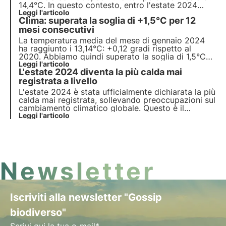
14,4°C. In questo contesto, entro l'estate 2024
verrà attivato il “Terzo Piano Nazionale di
Leggi l'articolo
Clima: superata la soglia di +1,5°C per 12
Adattamento ai Cambiamenti Climatici”.
Approfondisci le misure del piano in questo
mesi consecutivi
articolo.
La temperatura media del mese di gennaio 2024
ha raggiunto i 13,14°C: +0,12 gradi rispetto al
2020. Abbiamo quindi superato la soglia di 1,5°C
fissata dall'Accordo di Parigi? Approfondisci in
Leggi l'articolo
L'estate 2024 diventa la più calda mai
questo articolo gli studi più recenti e scopri come
il cambiamento climatico impatta sulla biodiversità.
registrata a livello
L'estate 2024 è stata ufficialmente dichiarata la più
calda mai registrata, sollevando preoccupazioni sul
cambiamento climatico globale. Questo è il
formato 3Bee per le notizie sostenibili in meno di 1
Leggi l'articolo
minuto: scopri i fatti chiave e condividi le notizie!
Newsletter
Iscriviti alla newsletter "Gossip
biodiverso"