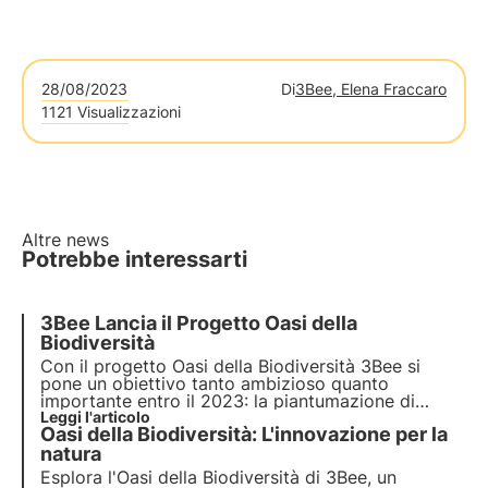
28/08/2023
Di
3Bee, Elena Fraccaro
1121 Visualizzazioni
Altre news
Potrebbe interessarti
3Bee Lancia il Progetto Oasi della
Biodiversità
Con il progetto Oasi della Biodiversità 3Bee si
pone un obiettivo tanto ambizioso quanto
importante entro il 2023: la
piantumazione di
100.000 alberi autoctoni
Leggi l'articolo
che daranno scorte di
Oasi della Biodiversità: L'innovazione per la
nettare a un equivalente di circa 3.500 alveari,
assorbendo circa 10 mila tonnellate di CO2
natura
all'anno.
Esplora l'Oasi della Biodiversità di 3Bee, un