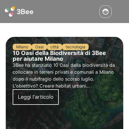
Milano
Oasi
città
tecnologia
10 Oasi della Biodiversità di 3Bee
per aiutare Milano
3Bee ha stanziato 10 Oasi della biodiversità da
collocare in terreni privati e comunali a Milano
dopo il nubifragio dello scorso luglio.
L'obiettivo? Creare habitat urbani
metodicamente costruiti da agronomi e
Leggi l'articolo
ingegneri per aiutare la città a rialzarsi e a
diventare ancora più verde e sostenibile.