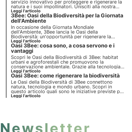
servizio innovativo per proteggere e
rigenerare la
natura e i suoi impollinatori
. Unisciti alla nostra
mission e scopri come la
Leggi l'articolo
tecnologia
e la
3Bee: Oasi della Biodiversità per la Giornata
biodiversità
si incontrano per creare un
futuro
più
verde per le aziende e il pianeta.
dell'Ambiente
In occasione della Giornata Mondiale
dell'Ambiente, 3Bee lancia le
Oasi della
Biodiversità
: un'opportunità per rigenerare la
natura
Leggi l'articolo
e preservare gli
impollinatori
. Unisciti a noi
Oasi 3Bee: cosa sono, a cosa servono e i
e scopri come la nostra missione combina
tecnologia
vantaggi
all'avanguardia e
impegno ambientale
.
Scopri le Oasi della Biodiversità di 3Bee: habitat
urbani e agroforestali che promuovono la
conservazione ambientale. Grazie alla tecnologia
3Bee, le Oasi connettono natura e aziende,
Leggi l'articolo
Oasi 3Bee: come rigenerare la biodiversità
offrendo una serie di vantaggi. Entra nel
cambiamento e adotta un'Oasi per proteggere la
Le Oasi della Biodiversità di 3Bee connettono
biodiversità.
natura, tecnologia e mondo urbano. Scopri in
questo articolo quali sono le iniziative previste per
la creazione di un’oasi e come questi habitat urbani
Leggi l'articolo
e agroforestali contribuiscono alla rigenerazione
della biodiversità.
Newsletter