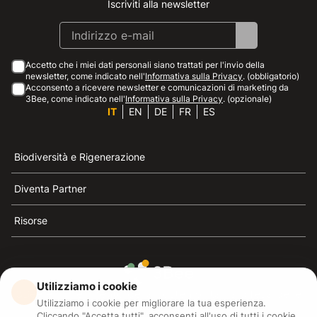
Iscriviti alla newsletter
Instagram
Facebook
Linkedin
Youtube
Accetto che i miei dati personali siano trattati per l'invio della
newsletter, come indicato nell'
Informativa sulla Privacy
. (obbligatorio)
Acconsento a ricevere newsletter e comunicazioni di marketing da
3Bee, come indicato nell'
Informativa sulla Privacy
. (opzionale)
IT
EN
DE
FR
ES
Biodiversità e Rigenerazione
Diventa Partner
Risorse
Utilizziamo i cookie
3Bee è il riferimento della sostenibilità, la difesa delle
Utilizziamo i cookie per migliorare la tua esperienza.
api e della biodiversità
Cliccando "Accetta tutti", acconsenti all'uso di tutti i cookie.