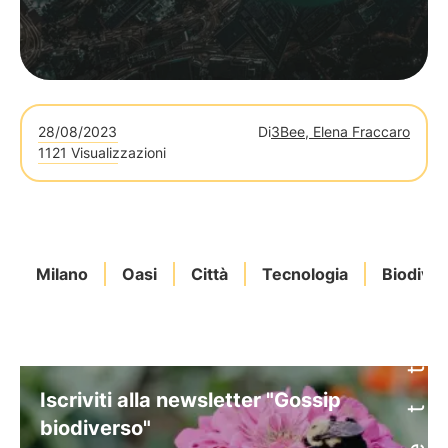
28/08/2023
Di
3Bee, Elena Fraccaro
1121 Visualizzazioni
Milano
Oasi
Città
Tecnologia
Biodiver
Iscriviti alla newsletter "Gossip
biodiverso"