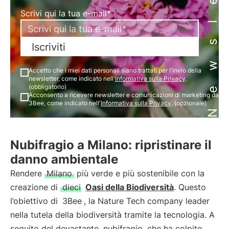
Newsletter
Scrivi qui la tua e-mail*
Iscriviti
Accetto che i miei dati personali siano trattati per l'invio della
newsletter, come indicato nell'
Informativa sulla Privacy
.
(obbligatorio)
Acconsento a ricevere newsletter e comunicazioni di marketing da
3Bee, come indicato nell'
Informativa sulla Privacy
. (opzionale)
Nubifragio a Milano: ripristinare il
danno ambientale
Rendere
Milano
più verde e più sostenibile con la
creazione di
dieci
Oasi della Biodiversità
. Questo
l’obiettivo di
3Bee
, la Nature Tech company leader
nella tutela della biodiversità tramite la tecnologia. A
seguito del devastante
nubifragio
che ha colpito